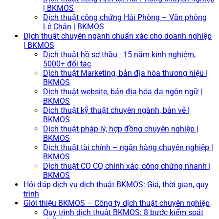
| BKMOS
Dịch thuật công chứng Hải Phòng – Văn phòng
Lê Chân | BKMOS
Dịch thuật chuyên ngành chuẩn xác cho doanh nghiệp
| BKMOS
Dịch thuật hồ sơ thầu - 15 năm kinh nghiệm,
5000+ đối tác
Dịch thuật Marketing, bản địa hóa thương hiệu |
BKMOS
Dịch thuật website, bản địa hóa đa ngôn ngữ |
BKMOS
Dịch thuật kỹ thuật chuyên ngành, bản vẽ |
BKMOS
Dịch thuật pháp lý, hợp đồng chuyên nghiệp |
BKMOS
Dịch thuật tài chính – ngân hàng chuyên nghiệp |
BKMOS
Dịch thuật CO CQ chính xác, công chứng nhanh |
BKMOS
Hỏi đáp dịch vụ dịch thuật BKMOS: Giá, thời gian, quy
trình
Giới thiệu BKMOS – Công ty dịch thuật chuyên nghiệp
Quy trình dịch thuật BKMOS: 8 bước kiểm soát