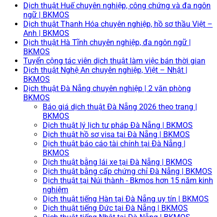
Dịch thuật Huế chuyên nghiệp, công chứng và đa ngôn
ngữ | BKMOS
Dịch thuật Thanh Hóa chuyên nghiệp, hồ sơ thầu Việt –
Anh | BKMOS
Dịch thuật Hà Tĩnh chuyên nghiệp, đa ngôn ngữ |
BKMOS
Tuyển cộng tác viên dịch thuật làm việc bán thời gian
Dịch thuật Nghệ An chuyên nghiệp, Việt – Nhật |
BKMOS
Dịch thuật Đà Nẵng chuyên nghiệp | 2 văn phòng
BKMOS
Báo giá dịch thuật Đà Nẵng 2026 theo trang |
BKMOS
Dịch thuật lý lịch tư pháp Đà Nẵng | BKMOS
Dịch thuật hồ sơ visa tại Đà Nẵng | BKMOS
Dịch thuật báo cáo tài chính tại Đà Nẵng |
BKMOS
Dịch thuật bằng lái xe tại Đà Nẵng | BKMOS
Dịch thuật bằng cấp chứng chỉ Đà Nẵng | BKMOS
Dịch thuật tại Núi thành - Bkmos hơn 15 năm kinh
nghiệm
Dịch thuật tiếng Hàn tại Đà Nẵng uy tín | BKMOS
Dịch thuật tiếng Đức tại Đà Nẵng | BKMOS