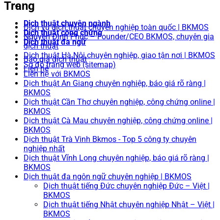
Trang
Dịch thuật chuyên ngành
Dịch vụ dịch thuật chuyên nghiệp toàn quốc | BKMOS
Dịch thuật công chứng
Nguyễn Đình Phúc – Founder/CEO BKMOS, chuyên gia
Dịch thuật đa ngữ
dịch thuật
Dịch thuật Hà Nội chuyên nghiệp, giao tận nơi | BKMOS
Báo giá dịch thuật
Sơ đồ trang web (sitemap)
Liên hệ
Liên hệ với BKMOS
Dịch thuật An Giang chuyên nghiệp, báo giá rõ ràng |
BKMOS
Dịch thuật Cần Thơ chuyên nghiệp, công chứng online |
BKMOS
Dịch thuật Cà Mau chuyên nghiệp, công chứng online |
BKMOS
Dịch thuật Trà Vinh Bkmos - Top 5 công ty chuyên
nghiệp nhất
Dịch thuật Vĩnh Long chuyên nghiệp, báo giá rõ ràng |
BKMOS
Dịch thuật đa ngôn ngữ chuyên nghiệp | BKMOS
Dịch thuật tiếng Đức chuyên nghiệp Đức – Việt |
BKMOS
Dịch thuật tiếng Nhật chuyên nghiệp Nhật – Việt |
BKMOS