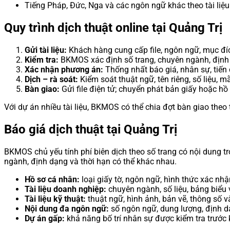
Tiếng Pháp, Đức, Nga và các ngôn ngữ khác theo tài liệu 
Quy trình dịch thuật online tại Quảng Trị
Gửi tài liệu:
Khách hàng cung cấp file, ngôn ngữ, mục đíc
Kiểm tra:
BKMOS xác định số trang, chuyên ngành, định 
Xác nhận phương án:
Thống nhất báo giá, nhân sự, tiến
Dịch – rà soát:
Kiểm soát thuật ngữ, tên riêng, số liệu, m
Bàn giao:
Gửi file điện tử; chuyển phát bản giấy hoặc h
Với dự án nhiều tài liệu, BKMOS có thể chia đợt bàn giao theo
Báo giá dịch thuật tại Quảng Trị
BKMOS chủ yếu tính phí biên dịch theo số trang có nội dung tr
ngành, định dạng và thời hạn có thể khác nhau.
Hồ sơ cá nhân:
loại giấy tờ, ngôn ngữ, hình thức xác nhậ
Tài liệu doanh nghiệp:
chuyên ngành, số liệu, bảng biểu
Tài liệu kỹ thuật:
thuật ngữ, hình ảnh, bản vẽ, thông số v
Nội dung đa ngôn ngữ:
số ngôn ngữ, dung lượng, định d
Dự án gấp:
khả năng bố trí nhân sự được kiểm tra trước 