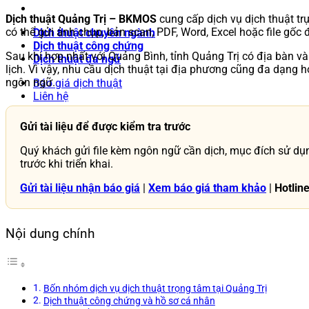
Dịch thuật Quảng Trị – BKMOS
cung cấp dịch vụ dịch thuật tr
có thể gửi ảnh chụp, bản scan, PDF, Word, Excel hoặc file gốc 
Dịch thuật chuyên ngành
Dịch thuật công chứng
Sau khi hợp nhất với Quảng Bình, tỉnh Quảng Trị có địa bàn và
Dịch thuật đa ngữ
lịch. Vì vậy, nhu cầu dịch thuật tại địa phương cũng đa dạng h
ngôn ngữ.
Báo giá dịch thuật
Liên hệ
Gửi tài liệu để được kiểm tra trước
Quý khách gửi file kèm ngôn ngữ cần dịch, mục đích sử dụn
trước khi triển khai.
Gửi tài liệu nhận báo giá
|
Xem báo giá tham khảo
|
Hotlin
Nội dung chính
Bốn nhóm dịch vụ dịch thuật trọng tâm tại Quảng Trị
Dịch thuật công chứng và hồ sơ cá nhân