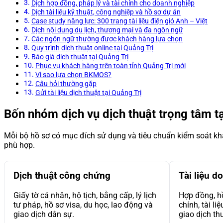
Dịch hợp đồng, pháp lý và tài chính cho doanh nghiệp
Dịch tài liệu kỹ thuật, công nghiệp và hồ sơ dự án
Case study năng lực: 300 trang tài liệu điện gió Anh – Việt
Dịch nội dung du lịch, thương mại và đa ngôn ngữ
Các ngôn ngữ thường được khách hàng lựa chọn
Quy trình dịch thuật online tại Quảng Trị
Báo giá dịch thuật tại Quảng Trị
Phục vụ khách hàng trên toàn tỉnh Quảng Trị mới
Vì sao lựa chọn BKMOS?
Câu hỏi thường gặp
Gửi tài liệu dịch thuật tại Quảng Trị
Bốn nhóm dịch vụ dịch thuật trọng tâm tạ
Mỗi bộ hồ sơ có mục đích sử dụng và tiêu chuẩn kiểm soát kh
phù hợp.
Dịch thuật công chứng
Tài liệu d
Giấy tờ cá nhân, hộ tịch, bằng cấp, lý lịch
Hợp đồng, hồ
tư pháp, hồ sơ visa, du học, lao động và
chính, tài li
giao dịch dân sự.
giao dịch th