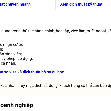
uật chuyên ngành →
Xem dịch thuật kỹ thuật →
dụng trong thủ tục hành chính, học tập, việc làm, xuất ngoại, k
c nhận cư trú;
h;
ận sinh viên;
iấy phép lao động;
h cá nhân.
hồ sơ visa
và
dịch thuật hồ sơ du học
.
 xác nhận. Tùy mục đích sử dụng, khách hàng có thể cần bản d
 doanh nghiệp