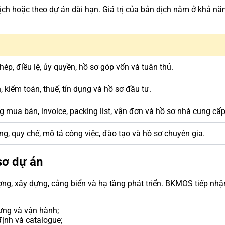
dịch hoặc theo dự án dài hạn. Giá trị của bản dịch nằm ở khả nă
ép, điều lệ, ủy quyền, hồ sơ góp vốn và tuân thủ.
, kiểm toán, thuế, tín dụng và hồ sơ đầu tư.
g mua bán, invoice, packing list, vận đơn và hồ sơ nhà cung cấp
g, quy chế, mô tả công việc, đào tạo và hồ sơ chuyên gia.
 sơ dự án
g, xây dựng, cảng biển và hạ tầng phát triển. BKMOS tiếp nhận
 dựng và vận hành;
định và catalogue;