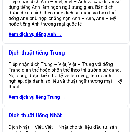
Tiếp nhận dịch Anh – Việt, Việt – Anh và các dự án sử
dụng tiếng Anh làm ngôn ngữ trung gian. Bản dịch
được điều chỉnh theo mục đích sử dụng và biến thể
tiếng Anh phù hợp, chẳng hạn Anh – Anh, Anh – Mỹ
hoặc tiếng Anh thương mại quốc tế.
Xem dịch vụ tiếng Anh →
Dịch thuật tiếng Trung
Tiếp nhận dịch Trung – Việt, Việt – Trung với tiếng
Trung giản thể hoặc phồn thể theo thị trường sử dụng.
Nội dung được kiểm tra kỹ về tên riêng, tên doanh
nghiệp, địa danh, số liệu và thuật ngữ thương mại – kỹ
thuật.
Xem dịch vụ tiếng Trung →
Dịch thuật tiếng Nhật
Dịch Nhật – Việt, Việt – Nhật cho tài liệu đầu tư, sản