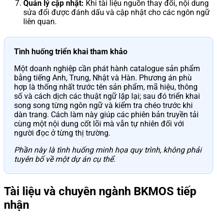
Quản lý cập nhật:
Khi tài liệu nguồn thay đổi, nội dung
sửa đổi được đánh dấu và cập nhật cho các ngôn ngữ
liên quan.
Tình huống triển khai tham khảo
Một doanh nghiệp cần phát hành catalogue sản phẩm
bằng tiếng Anh, Trung, Nhật và Hàn. Phương án phù
hợp là thống nhất trước tên sản phẩm, mã hiệu, thông
số và cách dịch các thuật ngữ lặp lại; sau đó triển khai
song song từng ngôn ngữ và kiểm tra chéo trước khi
dàn trang. Cách làm này giúp các phiên bản truyền tải
cùng một nội dung cốt lõi mà vẫn tự nhiên đối với
người đọc ở từng thị trường.
Phần này là tình huống minh họa quy trình, không phải
tuyên bố về một dự án cụ thể.
Tài liệu và chuyên ngành BKMOS tiếp
nhận