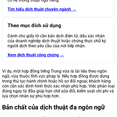
có hệ thống thuật ngữ riêng.
Tìm hiểu dịch thuật chuyên ngành →
Theo mục đích sử dụng
Dành cho giấy tờ cần bản dịch điện tử, dấu xác nhận
của doanh nghiệp dịch thuật hoặc chứng thực chữ ký
người dịch theo yêu cầu của nơi tiếp nhận.
Xem dịch thuật công chứng →
Ví dụ, một hợp đồng tiếng Trung vừa là tài liệu theo ngôn
ngữ, vừa thuộc lĩnh vực pháp lý. Nếu hợp đồng được dùng
trong thủ tục hành chính hoặc hồ sơ đối ngoại, khách hàng
còn cần xác định hình thức xác nhận phù hợp. Việc phân loại
đúng ngay từ đầu giúp hạn chế sửa đổi, kiểm soát chi phí và
lựa chọn nhân sự phù hợp hơn.
Bản chất của dịch thuật đa ngôn ngữ