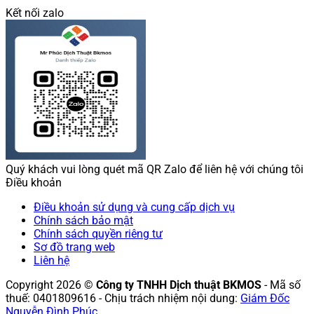
Kết nối zalo
Quý khách vui lòng quét mã QR Zalo để liên hệ với chúng tôi
Điều khoản
Điều khoản sử dụng và cung cấp dịch vụ
Chính sách bảo mật
Chính sách quyền riêng tư
Sơ đồ trang web
Liên hệ
Copyright 2026 ©
Công ty TNHH Dịch thuật BKMOS
- Mã số
thuế: 0401809616 - Chịu trách nhiệm nội dung:
Giám Đốc
Nguyễn Đình Phúc