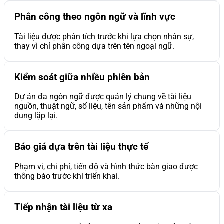
Phân công theo ngôn ngữ và lĩnh vực
Tài liệu được phân tích trước khi lựa chọn nhân sự,
thay vì chỉ phân công dựa trên tên ngoại ngữ.
Kiểm soát giữa nhiều phiên bản
Dự án đa ngôn ngữ được quản lý chung về tài liệu
nguồn, thuật ngữ, số liệu, tên sản phẩm và những nội
dung lặp lại.
Báo giá dựa trên tài liệu thực tế
Phạm vi, chi phí, tiến độ và hình thức bàn giao được
thông báo trước khi triển khai.
Tiếp nhận tài liệu từ xa