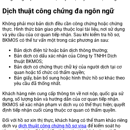
Dịch thuật công chứng đa ngôn ngữ
Không phải mọi bản dịch đều cần công chứng hoặc chứng
thực. Hình thức bàn giao phụ thuộc loại tài liệu, nơi sử dụng
và yêu cầu của cơ quan tiếp nhận. Sau khi kiểm tra hồ sơ,
BKMOS có thể tư vấn một trong các phương án sau:
Bản dịch điện tử hoặc bản dịch thông thường;
Bản dịch có dấu xác nhận của Công ty TNHH Dịch
thuật BKMOS;
Bản dịch có chứng thực chữ ký của người dịch tại cơ
quan hoặc tổ chức có thẩm quyền;
Bản giấy, bản bổ sung hoặc hình thức hồ sơ khác theo
yêu cầu đã thống nhất.
Khách hàng nên cung cấp thông tin về nơi nộp, quốc gia sử
dụng, số lượng bản và hướng dẫn của cơ quan tiếp nhận.
BKMOS sẽ xác nhận phạm vi dịch vụ có thể thực hiện; quyết
định tiếp nhận cuối cùng thuộc cơ quan có thẩm quyền.
Đối với hồ sơ xin thị thực, khách hàng có thể tham khảo riêng
dịch vụ
dịch thuật công chứng hồ sơ visa
để kiểm soát họ