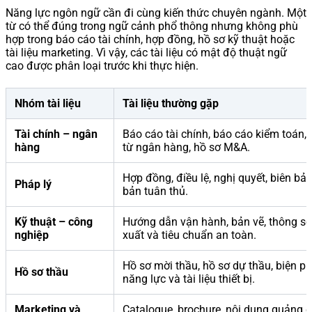
Năng lực ngôn ngữ cần đi cùng kiến thức chuyên ngành. Một
từ có thể đúng trong ngữ cảnh phổ thông nhưng không phù
hợp trong báo cáo tài chính, hợp đồng, hồ sơ kỹ thuật hoặc
tài liệu marketing. Vì vậy, các tài liệu có mật độ thuật ngữ
cao được phân loại trước khi thực hiện.
Nhóm tài liệu
Tài liệu thường gặp
Tài chính – ngân
Báo cáo tài chính, báo cáo kiểm toán, 
hàng
từ ngân hàng, hồ sơ M&A.
Hợp đồng, điều lệ, nghị quyết, biên bản
Pháp lý
bản tuân thủ.
Kỹ thuật – công
Hướng dẫn vận hành, bản vẽ, thông số t
nghiệp
xuất và tiêu chuẩn an toàn.
Hồ sơ mời thầu, hồ sơ dự thầu, biện ph
Hồ sơ thầu
năng lực và tài liệu thiết bị.
Marketing và
Catalogue, brochure, nội dung quảng cá