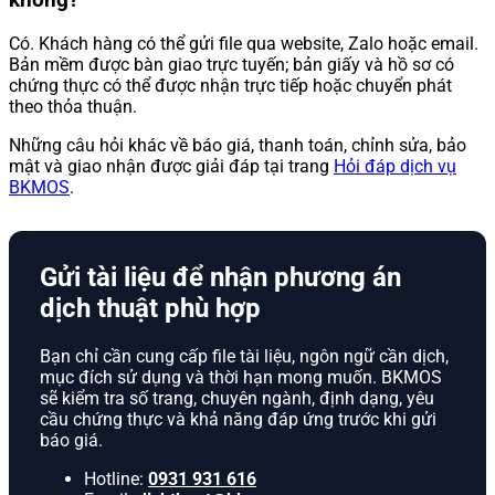
không?
Có. Khách hàng có thể gửi file qua website, Zalo hoặc email.
Bản mềm được bàn giao trực tuyến; bản giấy và hồ sơ có
chứng thực có thể được nhận trực tiếp hoặc chuyển phát
theo thỏa thuận.
Những câu hỏi khác về báo giá, thanh toán, chỉnh sửa, bảo
mật và giao nhận được giải đáp tại trang
Hỏi đáp dịch vụ
BKMOS
.
Gửi tài liệu để nhận phương án
dịch thuật phù hợp
Bạn chỉ cần cung cấp file tài liệu, ngôn ngữ cần dịch,
mục đích sử dụng và thời hạn mong muốn. BKMOS
sẽ kiểm tra số trang, chuyên ngành, định dạng, yêu
cầu chứng thực và khả năng đáp ứng trước khi gửi
báo giá.
Hotline:
0931 931 616