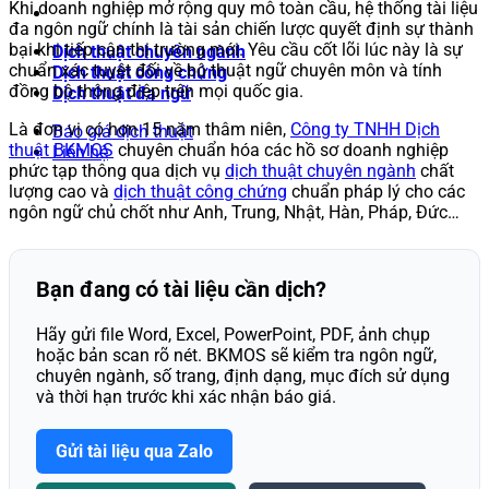
Khi doanh nghiệp mở rộng quy mô toàn cầu, hệ thống tài liệu
đa ngôn ngữ chính là tài sản chiến lược quyết định sự thành
bại khi tiếp cận thị trường mới. Yêu cầu cốt lõi lúc này là sự
Dịch thuật chuyên ngành
chuẩn xác tuyệt đối về bộ thuật ngữ chuyên môn và tính
Dịch thuật công chứng
đồng bộ thông điệp trên mọi quốc gia.
Dịch thuật đa ngữ
Là đơn vị có hơn 15 năm thâm niên,
Công ty TNHH Dịch
Báo giá dịch thuật
thuật BKMOS
chuyên chuẩn hóa các hồ sơ doanh nghiệp
Liên hệ
phức tạp thông qua dịch vụ
dịch thuật chuyên ngành
chất
lượng cao và
dịch thuật công chứng
chuẩn pháp lý cho các
ngôn ngữ chủ chốt như Anh, Trung, Nhật, Hàn, Pháp, Đức…
Bạn đang có tài liệu cần dịch?
Hãy gửi file Word, Excel, PowerPoint, PDF, ảnh chụp
hoặc bản scan rõ nét. BKMOS sẽ kiểm tra ngôn ngữ,
chuyên ngành, số trang, định dạng, mục đích sử dụng
và thời hạn trước khi xác nhận báo giá.
Gửi tài liệu qua Zalo