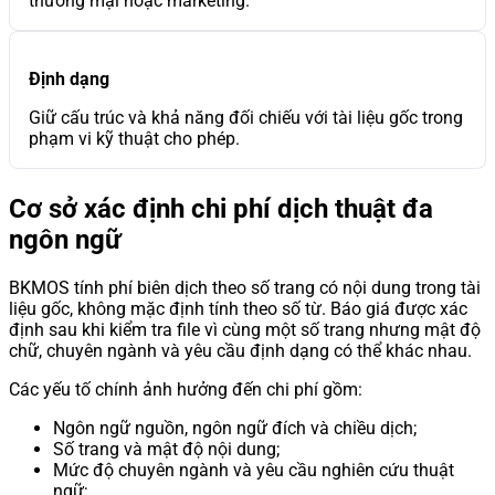
thương mại hoặc marketing.
Định dạng
Giữ cấu trúc và khả năng đối chiếu với tài liệu gốc trong
phạm vi kỹ thuật cho phép.
Cơ sở xác định chi phí dịch thuật đa
ngôn ngữ
BKMOS tính phí biên dịch theo số trang có nội dung trong tài
liệu gốc, không mặc định tính theo số từ. Báo giá được xác
định sau khi kiểm tra file vì cùng một số trang nhưng mật độ
chữ, chuyên ngành và yêu cầu định dạng có thể khác nhau.
Các yếu tố chính ảnh hưởng đến chi phí gồm:
Ngôn ngữ nguồn, ngôn ngữ đích và chiều dịch;
Số trang và mật độ nội dung;
Mức độ chuyên ngành và yêu cầu nghiên cứu thuật
ngữ;