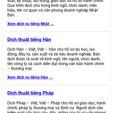
xuất, kỹ thuật, lao động, giáo dục và hồ sơ hành chính.
Quá trình dịch chú trọng kính ngữ, chức danh, niên
hiệu, tên cơ quan và văn phong doanh nghiệp Nhật
Bản.
Xem dịch vụ tiếng Nhật →
Dịch thuật tiếng Hàn
Dịch Hàn – Việt, Việt – Hàn cho hồ sơ du học, lao
động, đầu tư, sản xuất và tài liệu doanh nghiệp. Bản
dịch được rà soát về kính ngữ, tên người, chức danh,
tên công ty và cách diễn đạt trong văn bản hành chính
– thương mại.
Xem dịch vụ tiếng Hàn →
Dịch thuật tiếng Pháp
Dịch Pháp – Việt, Việt – Pháp cho hồ sơ giáo dục, hành
chính, pháp lý, thương mại và định cư. Người dịch cần
kiểm soát cấu trúc câu, dấu, giống của từ và văn phong