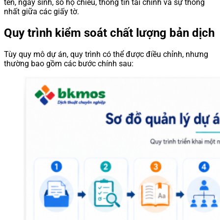
tên, ngày sinh, số hộ chiếu, thông tin tài chính và sự thống
nhất giữa các giấy tờ.
Quy trình kiểm soát chất lượng bản dịch
Tùy quy mô dự án, quy trình có thể được điều chỉnh, nhưng
thường bao gồm các bước chính sau: