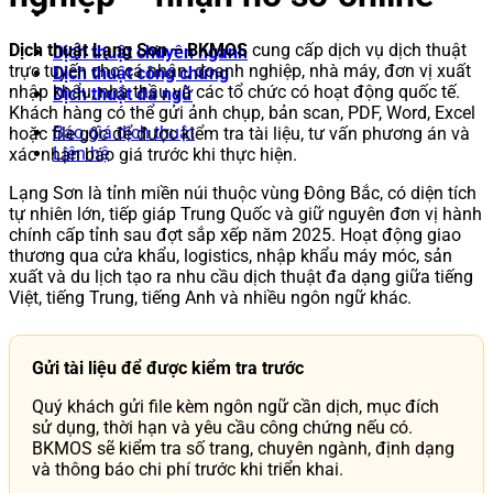
Dịch thuật Lạng Sơn – BKMOS
cung cấp dịch vụ dịch thuật
Dịch thuật chuyên ngành
trực tuyến cho cá nhân, doanh nghiệp, nhà máy, đơn vị xuất
Dịch thuật công chứng
nhập khẩu, nhà thầu và các tổ chức có hoạt động quốc tế.
Dịch thuật đa ngữ
Khách hàng có thể gửi ảnh chụp, bản scan, PDF, Word, Excel
Báo giá dịch thuật
hoặc file gốc để được kiểm tra tài liệu, tư vấn phương án và
Liên hệ
xác nhận báo giá trước khi thực hiện.
Lạng Sơn là tỉnh miền núi thuộc vùng Đông Bắc, có diện tích
tự nhiên lớn, tiếp giáp Trung Quốc và giữ nguyên đơn vị hành
chính cấp tỉnh sau đợt sắp xếp năm 2025. Hoạt động giao
thương qua cửa khẩu, logistics, nhập khẩu máy móc, sản
xuất và du lịch tạo ra nhu cầu dịch thuật đa dạng giữa tiếng
Việt, tiếng Trung, tiếng Anh và nhiều ngôn ngữ khác.
Gửi tài liệu để được kiểm tra trước
Quý khách gửi file kèm ngôn ngữ cần dịch, mục đích
sử dụng, thời hạn và yêu cầu công chứng nếu có.
BKMOS sẽ kiểm tra số trang, chuyên ngành, định dạng
và thông báo chi phí trước khi triển khai.