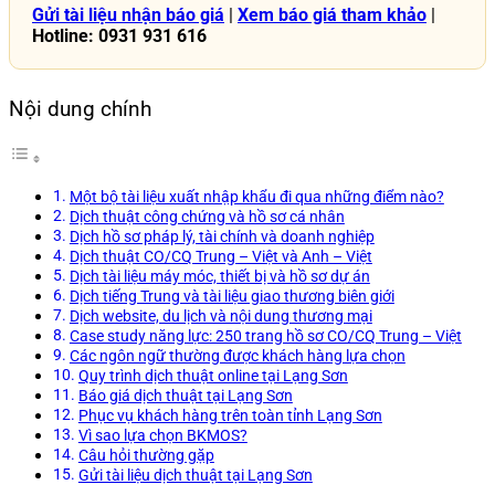
Gửi tài liệu nhận báo giá
|
Xem báo giá tham khảo
|
Hotline: 0931 931 616
Nội dung chính
Một bộ tài liệu xuất nhập khẩu đi qua những điểm nào?
Dịch thuật công chứng và hồ sơ cá nhân
Dịch hồ sơ pháp lý, tài chính và doanh nghiệp
Dịch thuật CO/CQ Trung – Việt và Anh – Việt
Dịch tài liệu máy móc, thiết bị và hồ sơ dự án
Dịch tiếng Trung và tài liệu giao thương biên giới
Dịch website, du lịch và nội dung thương mại
Case study năng lực: 250 trang hồ sơ CO/CQ Trung – Việt
Các ngôn ngữ thường được khách hàng lựa chọn
Quy trình dịch thuật online tại Lạng Sơn
Báo giá dịch thuật tại Lạng Sơn
Phục vụ khách hàng trên toàn tỉnh Lạng Sơn
Vì sao lựa chọn BKMOS?
Câu hỏi thường gặp
Gửi tài liệu dịch thuật tại Lạng Sơn