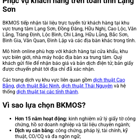
Phục vụ khách hàng trên toàn tỉnh Lạng
Sơn
BKMOS tiếp nhận tài liệu trực tuyến từ khách hàng tại khu
vực trung tâm Lạng Sơn, Đồng Đăng, Hữu Nghị, Cao Lộc, Văn
Lãng, Tràng Định, Lộc Bình, Chi Lăng, Hữu Lũng, Bắc Sơn,
Bình Gia, Văn Quan, Đình Lập và các địa bàn khác trong tỉnh.
Mô hình online phù hợp với khách hàng tại cửa khẩu, khu
vực biên giới, nhà máy hoặc địa bàn xa trung tâm. Quý
khách gửi file để nhận báo giá và bản dịch điện tử; bản giấy
được chuyển phát tới địa chỉ đã xác nhận.
Các trang dịch vụ khu vực liên quan gồm
dịch thuật Cao
Bằng
,
dịch thuật Bắc Ninh
,
dịch thuật Thái Nguyên
và hệ
thống
dịch thuật tại các tỉnh thành
.
Vì sao lựa chọn BKMOS?
Hơn 15 năm hoạt động:
kinh nghiệm xử lý giấy tờ công
chứng, hồ sơ doanh nghiệp và tài liệu chuyên ngành;
Dịch vụ cân bằng:
công chứng, pháp lý, tài chính, kỹ
thuật, CO/CQ và đa ngôn ngữ;