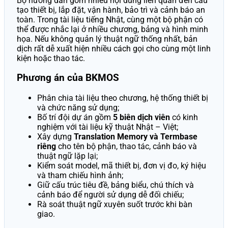
Bộ hướng dẫn gồm nhiều nội dung liên quan đến cấu
tạo thiết bị, lắp đặt, vận hành, bảo trì và cảnh báo an
toàn. Trong tài liệu tiếng Nhật, cùng một bộ phận có
thể được nhắc lại ở nhiều chương, bảng và hình minh
họa. Nếu không quản lý thuật ngữ thống nhất, bản
dịch rất dễ xuất hiện nhiều cách gọi cho cùng một linh
kiện hoặc thao tác.
Phương án của BKMOS
Phân chia tài liệu theo chương, hệ thống thiết bị
và chức năng sử dụng;
Bố trí đội dự án gồm
5 biên dịch viên
có kinh
nghiệm với tài liệu kỹ thuật Nhật – Việt;
Xây dựng
Translation Memory và Termbase
riêng
cho tên bộ phận, thao tác, cảnh báo và
thuật ngữ lặp lại;
Kiểm soát model, mã thiết bị, đơn vị đo, ký hiệu
và tham chiếu hình ảnh;
Giữ cấu trúc tiêu đề, bảng biểu, chú thích và
cảnh báo để người sử dụng dễ đối chiếu;
Rà soát thuật ngữ xuyên suốt trước khi bàn
giao.