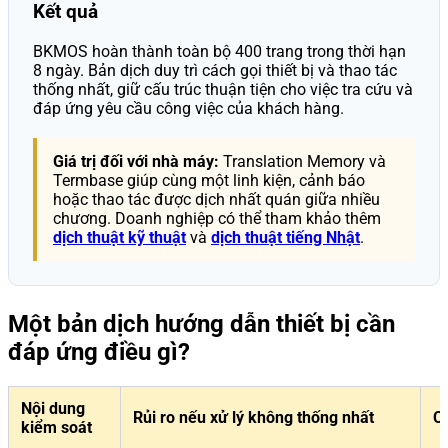
Kết quả
BKMOS hoàn thành toàn bộ 400 trang trong thời hạn
8 ngày. Bản dịch duy trì cách gọi thiết bị và thao tác
thống nhất, giữ cấu trúc thuận tiện cho việc tra cứu và
đáp ứng yêu cầu công việc của khách hàng.
Giá trị đối với nhà máy:
Translation Memory và
Termbase giúp cùng một linh kiện, cảnh báo
hoặc thao tác được dịch nhất quán giữa nhiều
chương. Doanh nghiệp có thể tham khảo thêm
dịch thuật kỹ thuật
và
dịch thuật tiếng Nhật
.
Một bản dịch hướng dẫn thiết bị cần
đáp ứng điều gì?
Nội dung
Rủi ro nếu xử lý không thống nhất
C
kiểm soát