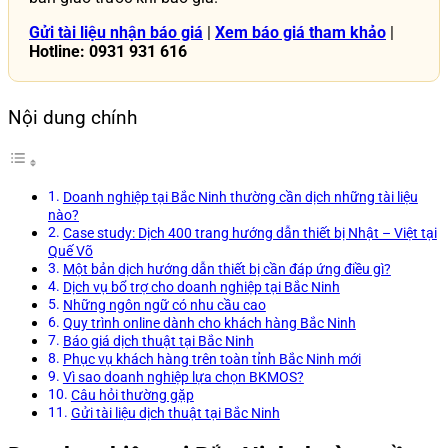
Gửi tài liệu nhận báo giá
|
Xem báo giá tham khảo
|
Hotline: 0931 931 616
Nội dung chính
Doanh nghiệp tại Bắc Ninh thường cần dịch những tài liệu
nào?
Case study: Dịch 400 trang hướng dẫn thiết bị Nhật – Việt tại
Quế Võ
Một bản dịch hướng dẫn thiết bị cần đáp ứng điều gì?
Dịch vụ bổ trợ cho doanh nghiệp tại Bắc Ninh
Những ngôn ngữ có nhu cầu cao
Quy trình online dành cho khách hàng Bắc Ninh
Báo giá dịch thuật tại Bắc Ninh
Phục vụ khách hàng trên toàn tỉnh Bắc Ninh mới
Vì sao doanh nghiệp lựa chọn BKMOS?
Câu hỏi thường gặp
Gửi tài liệu dịch thuật tại Bắc Ninh