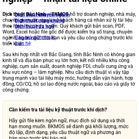
Dịch thuật Bắc Ninh – BKMOS
hỗ trợ doanh nghiệp, nhà máy,
Dịch thuật chuyên ngành
chuyên gia nước ngoài và khách hàng cá nhân xử lý tài liệu
Dịch thuật công chứng
theo hình thức trực tuyến. Quý khách gửi bản scan, PDF,
Dịch thuật đa ngữ
Word, Excel hoặc file gốc để được kiểm tra số trang, chuyên
Báo giá dịch thuật
ngành, ngôn ngữ, thời hạn và yêu cầu công chứng trước khi
Liên hệ
triển khai.
Sau khi hợp nhất với Bắc Giang, tỉnh Bắc Ninh có không gian
kinh tế và địa bàn phục vụ lớn hơn, kết nối nhiều khu công
nghiệp, cụm sản xuất, doanh nghiệp FDI, chuỗi cung ứng và
khu vực nông – lâm nghiệp. Nhu cầu dịch thuật vì vậy tập
trung mạnh vào tài liệu máy móc, hướng dẫn vận hành, hợp
đồng, CO/CQ, hồ sơ lao động nước ngoài, báo cáo và giấy tờ
công chứng.
Cần kiểm tra tài liệu kỹ thuật trước khi dịch?
Hãy gửi file kèm ngôn ngữ, mục đích sử dụng và thời
hạn mong muốn. BKMOS sẽ đánh giá khối lượng, mức
độ lặp, định dạng, yêu cầu thuật ngữ và phương án
bàn giao trước khi báo giá.