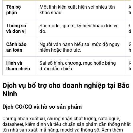
Tên bộ
Một linh kiện xuất hiện với nhiều tên
X
phận
khác nhau.
tr
Thông số
Sai model, giá trị, ký hiệu hoặc đơn vị
Đố
và đơn vị
đo.
dữ
Cảnh báo
Người vận hành hiểu sai mức độ nguy
Gi
an toàn
hiểm hoặc thao tác.
h
Hình và
Sai số hình, chương, mục hoặc bảng
Ki
tham chiếu
được dẫn chiếu.
tr
Dịch vụ bổ trợ cho doanh nghiệp tại Bắc
Ninh
Dịch CO/CQ và hồ sơ sản phẩm
Chứng nhận xuất xứ, chứng nhận chất lượng, catalogue,
datasheet, kiểm định và tiêu chuẩn sản phẩm cần thống nhất
tên nhà sản xuất, mã hàng, model và thông số. Xem thêm