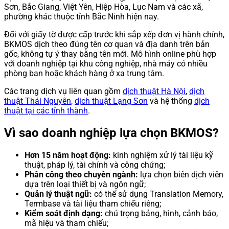
Sơn, Bắc Giang, Việt Yên, Hiệp Hòa, Lục Nam và các xã,
phường khác thuộc tỉnh Bắc Ninh hiện nay.
Đối với giấy tờ được cấp trước khi sắp xếp đơn vị hành chính,
BKMOS dịch theo đúng tên cơ quan và địa danh trên bản
gốc, không tự ý thay bằng tên mới. Mô hình online phù hợp
với doanh nghiệp tại khu công nghiệp, nhà máy có nhiều
phòng ban hoặc khách hàng ở xa trung tâm.
Các trang dịch vụ liên quan gồm
dịch thuật Hà Nội
,
dịch
thuật Thái Nguyên
,
dịch thuật Lạng Sơn
và hệ thống
dịch
thuật tại các tỉnh thành
.
Vì sao doanh nghiệp lựa chọn BKMOS?
Hơn 15 năm hoạt động:
kinh nghiệm xử lý tài liệu kỹ
thuật, pháp lý, tài chính và công chứng;
Phân công theo chuyên ngành:
lựa chọn biên dịch viên
dựa trên loại thiết bị và ngôn ngữ;
Quản lý thuật ngữ:
có thể sử dụng Translation Memory,
Termbase và tài liệu tham chiếu riêng;
Kiểm soát định dạng:
chú trọng bảng, hình, cảnh báo,
mã hiệu và tham chiếu;