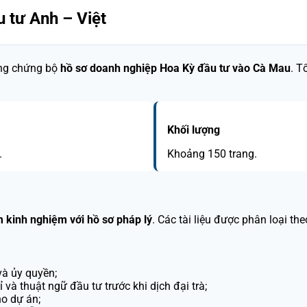
u tư Anh – Việt
ông chứng bộ
hồ sơ doanh nghiệp Hoa Kỳ đầu tư vào Cà Mau
. T
Khối lượng
.
Khoảng 150 trang.
m kinh nghiệm với hồ sơ pháp lý
. Các tài liệu được phân loại th
và ủy quyền;
và thuật ngữ đầu tư trước khi dịch đại trà;
o dự án;