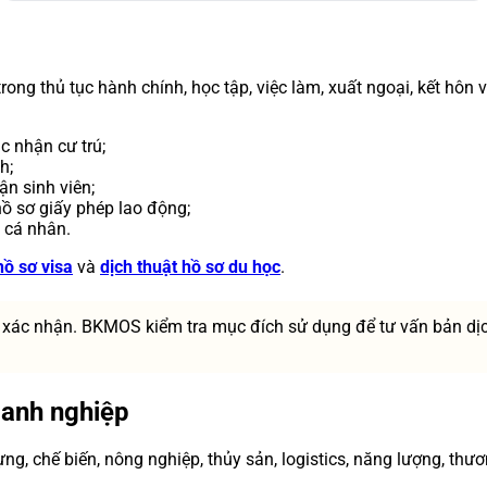
rong thủ tục hành chính, học tập, việc làm, xuất ngoại, kết hôn 
c nhận cư trú;
h;
ận sinh viên;
ồ sơ giấy phép lao động;
h cá nhân.
hồ sơ visa
và
dịch thuật hồ sơ du học
.
 xác nhận. BKMOS kiểm tra mục đích sử dụng để tư vấn bản dị
doanh nghiệp
g, chế biến, nông nghiệp, thủy sản, logistics, năng lượng, thươ