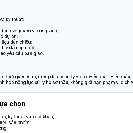
và kỹ thuật;
 danh và phạm vi công việc;
o dự án;
 liệu dẫn chiếu;
file đã cập nhật;
heo yêu cầu bàn giao.
hời gian in ấn, đóng dấu công ty và chuyển phát. Biểu mẫu, th
h họa năng lực xử lý hồ sơ thầu, không giới hạn phạm vi dịch
lựa chọn
ính, kỹ thuật và xuất khẩu;
 liệu sản phẩm;
ợng;