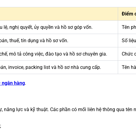
Điểm 
u lệ, nghị quyết, ủy quyền và hồ sơ góp vốn.
Tên ph
oán, thuế, tín dụng và hồ sơ vốn.
Số liệ
hế, mô tả công việc, đào tạo và hồ sơ chuyên gia.
Chức d
n, invoice, packing list và hồ sơ nhà cung cấp.
Tên hà
 – ngân hàng
.
, năng lực và kỹ thuật. Các phần có mối liên hệ thông qua tên n
;