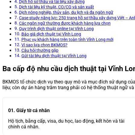
Dịch hồ sơ thầu và tài liệu xây dựng
Dịch tài liệu kỹ thuật, CO/CQ và sản xuất
Dịch nông nghiệp, thủy sản, du lịch và đa ngôn ngữ
Case study năng lực: 250 trang hồ sơ thầu xây dựng Việt – An
Các ngôn ngữ thường được khách hàng lựa chọn
Quy trình dịch thuật online tại Vĩnh Long
Báo giá dịch thuật tại Vĩnh Long
Phục vụ khách hàng trên toàn tỉnh Vĩnh Long mới
Vì sao lựa chọn BKMOS?
Câu hỏi thường gặp
Gửi tài liệu dịch thuật tại Vĩnh Long
Ba cấp độ nhu cầu dịch thuật tại Vĩnh Lo
BKMOS tổ chức dịch vụ theo quy mô và mục đích sử dụng của t
liệu; còn dự án hàng trăm trang phải có hệ thống thuật ngữ và 
01. Giấy tờ cá nhân
Hộ tịch, bằng cấp, visa, du học, lao động, kết hôn và tài
chính cá nhân.