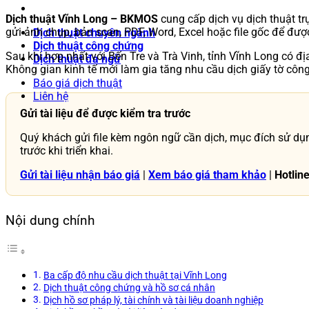
Dịch thuật Vĩnh Long – BKMOS
cung cấp dịch vụ dịch thuật tr
gửi ảnh chụp, bản scan, PDF, Word, Excel hoặc file gốc để được
Dịch thuật chuyên ngành
Dịch thuật công chứng
Sau khi hợp nhất với Bến Tre và Trà Vinh, tỉnh Vĩnh Long có đị
Dịch thuật đa ngữ
Không gian kinh tế mới làm gia tăng nhu cầu dịch giấy tờ công
Báo giá dịch thuật
Liên hệ
Gửi tài liệu để được kiểm tra trước
Quý khách gửi file kèm ngôn ngữ cần dịch, mục đích sử dụng
trước khi triển khai.
Gửi tài liệu nhận báo giá
|
Xem báo giá tham khảo
|
Hotlin
Nội dung chính
Ba cấp độ nhu cầu dịch thuật tại Vĩnh Long
Dịch thuật công chứng và hồ sơ cá nhân
Dịch hồ sơ pháp lý, tài chính và tài liệu doanh nghiệp