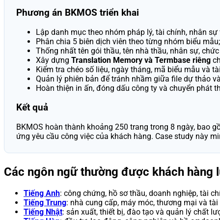
Phương án BKMOS triển khai
Lập danh mục theo nhóm pháp lý, tài chính, nhân sự 
Phân chia 5 biên dịch viên theo từng nhóm biểu mẫu;
Thống nhất tên gói thầu, tên nhà thầu, nhân sự, chức
Xây dựng
Translation Memory và Termbase riêng
ch
Kiểm tra chéo số liệu, ngày tháng, mã biểu mẫu và tài
Quản lý phiên bản để tránh nhầm giữa file dự thảo và 
Hoàn thiện in ấn, đóng dấu công ty và chuyển phát t
Kết quả
BKMOS hoàn thành khoảng 250 trang trong 8 ngày, bao gồm t
ứng yêu cầu công việc của khách hàng. Case study này min
Các ngôn ngữ thường được khách hàng 
Tiếng Anh
: công chứng, hồ sơ thầu, doanh nghiệp, tài ch
Tiếng Trung
: nhà cung cấp, máy móc, thương mại và tài
Tiếng Nhật
: sản xuất, thiết bị, đào tạo và quản lý chất lư