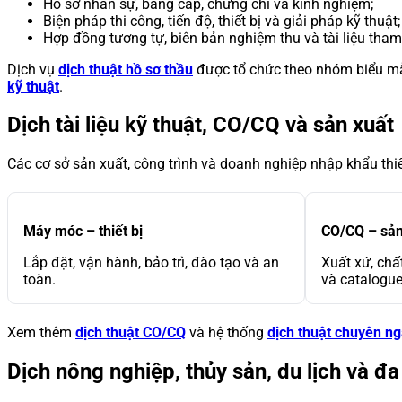
Hồ sơ nhân sự, bằng cấp, chứng chỉ và kinh nghiệm;
Biện pháp thi công, tiến độ, thiết bị và giải pháp kỹ thuật;
Hợp đồng tương tự, biên bản nghiệm thu và tài liệu tham
Dịch vụ
dịch thuật hồ sơ thầu
được tổ chức theo nhóm biểu mẫ
kỹ thuật
.
Dịch tài liệu kỹ thuật, CO/CQ và sản xuất
Các cơ sở sản xuất, công trình và doanh nghiệp nhập khẩu thiế
Máy móc – thiết bị
CO/CQ – sả
Lắp đặt, vận hành, bảo trì, đào tạo và an
Xuất xứ, chấ
toàn.
và catalogue
Xem thêm
dịch thuật CO/CQ
và hệ thống
dịch thuật chuyên n
Dịch nông nghiệp, thủy sản, du lịch và đ