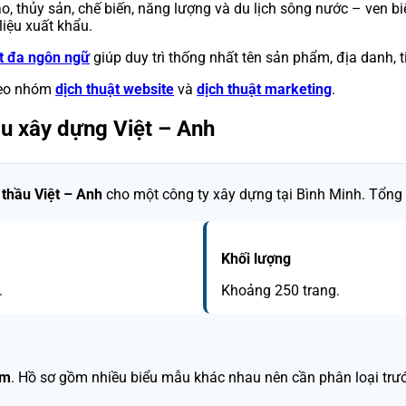
ạo, thủy sản, chế biến, năng lượng và du lịch sông nước – ven b
liệu xuất khẩu.
ật đa ngôn ngữ
giúp duy trì thống nhất tên sản phẩm, địa danh, 
theo nhóm
dịch thuật website
và
dịch thuật marketing
.
ầu xây dựng Việt – Anh
 thầu Việt – Anh
cho một công ty xây dựng tại Bình Minh. Tổng
Khối lượng
.
Khoảng 250 trang.
ệm
. Hồ sơ gồm nhiều biểu mẫu khác nhau nên cần phân loại trước