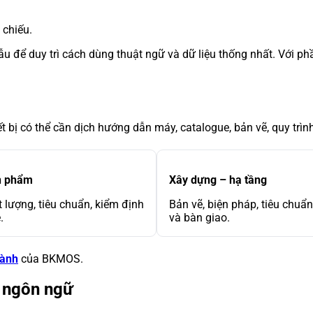
 chiếu.
u để duy trì cách dùng thuật ngữ và dữ liệu thống nhất. Với
t bị có thể cần dịch hướng dẫn máy, catalogue, bản vẽ, quy trì
n phẩm
Xây dựng – hạ tầng
t lượng, tiêu chuẩn, kiểm định
Bản vẽ, biện pháp, tiêu chuẩ
.
và bàn giao.
gành
của BKMOS.
a ngôn ngữ