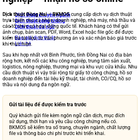
Dịch thuật Đồng Nai – BKMOS
cung cấp dịch vụ dịch thuật
Dịch thuật chuyên ngành
trực tuyến cho cá nhân, doanh nghiệp, nhà máy, nhà thầu và
Dịch thuật công chứng
các tổ chức có hoạt động quốc tế. Khách hàng có thể gửi
Dịch thuật đa ngữ
ảnh chụp, bản scan, PDF, Word, Excel hoặc file gốc để được
Báo giá dịch thuật
kiểm tra tài liệu, tư vấn phương án và xác nhận báo giá trước
Liên hệ
khi thực hiện.
Sau khi hợp nhất với Bình Phước, tỉnh Đồng Nai có địa bàn
rộng hơn, kết nối các khu công nghiệp, trung tâm sản xuất,
logistics, nông nghiệp, thương mại và khu vực cửa khẩu. Nhu
cầu dịch thuật vì vậy trải rộng từ giấy tờ công chứng, hồ sơ
doanh nghiệp đến tài liệu kỹ thuật, tài chính, CO/CQ, hồ sơ
thầu và nội dung đa ngôn ngữ.
Gửi tài liệu để được kiểm tra trước
Quý khách gửi file kèm ngôn ngữ cần dịch, mục đích
sử dụng, thời hạn và yêu cầu công chứng nếu có.
BKMOS sẽ kiểm tra số trang, chuyên ngành, chất lượng
file và thông báo chi phí trước khi triển khai.