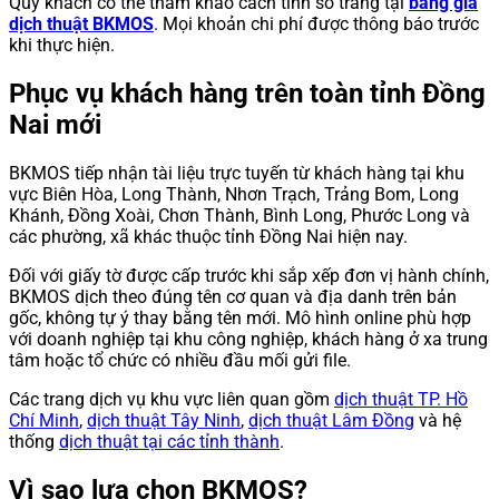
Quý khách có thể tham khảo cách tính số trang tại
bảng giá
dịch thuật BKMOS
. Mọi khoản chi phí được thông báo trước
khi thực hiện.
Phục vụ khách hàng trên toàn tỉnh Đồng
Nai mới
BKMOS tiếp nhận tài liệu trực tuyến từ khách hàng tại khu
vực Biên Hòa, Long Thành, Nhơn Trạch, Trảng Bom, Long
Khánh, Đồng Xoài, Chơn Thành, Bình Long, Phước Long và
các phường, xã khác thuộc tỉnh Đồng Nai hiện nay.
Đối với giấy tờ được cấp trước khi sắp xếp đơn vị hành chính,
BKMOS dịch theo đúng tên cơ quan và địa danh trên bản
gốc, không tự ý thay bằng tên mới. Mô hình online phù hợp
với doanh nghiệp tại khu công nghiệp, khách hàng ở xa trung
tâm hoặc tổ chức có nhiều đầu mối gửi file.
Các trang dịch vụ khu vực liên quan gồm
dịch thuật TP. Hồ
Chí Minh
,
dịch thuật Tây Ninh
,
dịch thuật Lâm Đồng
và hệ
thống
dịch thuật tại các tỉnh thành
.
Vì sao lựa chọn BKMOS?