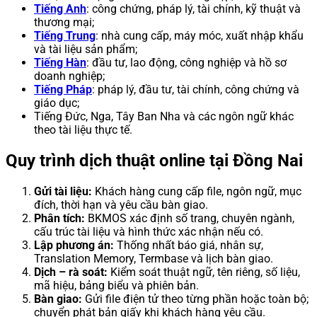
Tiếng Anh
: công chứng, pháp lý, tài chính, kỹ thuật và
thương mại;
Tiếng Trung
: nhà cung cấp, máy móc, xuất nhập khẩu
và tài liệu sản phẩm;
Tiếng Hàn
: đầu tư, lao động, công nghiệp và hồ sơ
doanh nghiệp;
Tiếng Pháp
: pháp lý, đầu tư, tài chính, công chứng và
giáo dục;
Tiếng Đức, Nga, Tây Ban Nha và các ngôn ngữ khác
theo tài liệu thực tế.
Quy trình dịch thuật online tại Đồng Nai
Gửi tài liệu:
Khách hàng cung cấp file, ngôn ngữ, mục
đích, thời hạn và yêu cầu bàn giao.
Phân tích:
BKMOS xác định số trang, chuyên ngành,
cấu trúc tài liệu và hình thức xác nhận nếu có.
Lập phương án:
Thống nhất báo giá, nhân sự,
Translation Memory, Termbase và lịch bàn giao.
Dịch – rà soát:
Kiểm soát thuật ngữ, tên riêng, số liệu,
mã hiệu, bảng biểu và phiên bản.
Bàn giao:
Gửi file điện tử theo từng phần hoặc toàn bộ;
chuyển phát bản giấy khi khách hàng yêu cầu.