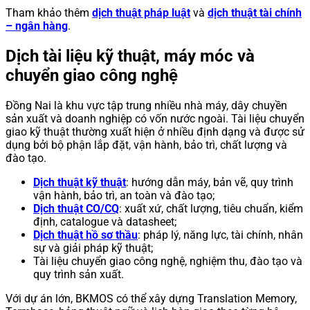
Tham khảo thêm
dịch thuật pháp luật
và
dịch thuật tài chính
– ngân hàng
.
Dịch tài liệu kỹ thuật, máy móc và
chuyển giao công nghệ
Đồng Nai là khu vực tập trung nhiều nhà máy, dây chuyền
sản xuất và doanh nghiệp có vốn nước ngoài. Tài liệu chuyển
giao kỹ thuật thường xuất hiện ở nhiều định dạng và được sử
dụng bởi bộ phận lắp đặt, vận hành, bảo trì, chất lượng và
đào tạo.
Dịch thuật kỹ thuật
: hướng dẫn máy, bản vẽ, quy trình
vận hành, bảo trì, an toàn và đào tạo;
Dịch thuật CO/CQ
: xuất xứ, chất lượng, tiêu chuẩn, kiểm
định, catalogue và datasheet;
Dịch thuật hồ sơ thầu
: pháp lý, năng lực, tài chính, nhân
sự và giải pháp kỹ thuật;
Tài liệu chuyển giao công nghệ, nghiệm thu, đào tạo và
quy trình sản xuất.
Với dự án lớn, BKMOS có thể xây dựng Translation Memory,