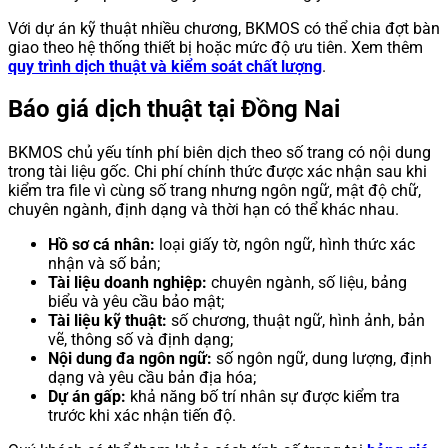
Với dự án kỹ thuật nhiều chương, BKMOS có thể chia đợt bàn
giao theo hệ thống thiết bị hoặc mức độ ưu tiên. Xem thêm
quy trình dịch thuật và kiểm soát chất lượng
.
Báo giá dịch thuật tại Đồng Nai
BKMOS chủ yếu tính phí biên dịch theo số trang có nội dung
trong tài liệu gốc. Chi phí chính thức được xác nhận sau khi
kiểm tra file vì cùng số trang nhưng ngôn ngữ, mật độ chữ,
chuyên ngành, định dạng và thời hạn có thể khác nhau.
Hồ sơ cá nhân:
loại giấy tờ, ngôn ngữ, hình thức xác
nhận và số bản;
Tài liệu doanh nghiệp:
chuyên ngành, số liệu, bảng
biểu và yêu cầu bảo mật;
Tài liệu kỹ thuật:
số chương, thuật ngữ, hình ảnh, bản
vẽ, thông số và định dạng;
Nội dung đa ngôn ngữ:
số ngôn ngữ, dung lượng, định
dạng và yêu cầu bản địa hóa;
Dự án gấp:
khả năng bố trí nhân sự được kiểm tra
trước khi xác nhận tiến độ.