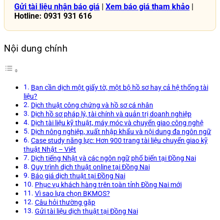
Gửi tài liệu nhận báo giá
|
Xem báo giá tham khảo
|
Hotline: 0931 931 616
Nội dung chính
Bạn cần dịch một giấy tờ, một bộ hồ sơ hay cả hệ thống tài
liệu?
Dịch thuật công chứng và hồ sơ cá nhân
Dịch hồ sơ pháp lý, tài chính và quản trị doanh nghiệp
Dịch tài liệu kỹ thuật, máy móc và chuyển giao công nghệ
Dịch nông nghiệp, xuất nhập khẩu và nội dung đa ngôn ngữ
Case study năng lực: Hơn 900 trang tài liệu chuyển giao kỹ
thuật Nhật – Việt
Dịch tiếng Nhật và các ngôn ngữ phổ biến tại Đồng Nai
Quy trình dịch thuật online tại Đồng Nai
Báo giá dịch thuật tại Đồng Nai
Phục vụ khách hàng trên toàn tỉnh Đồng Nai mới
Vì sao lựa chọn BKMOS?
Câu hỏi thường gặp
Gửi tài liệu dịch thuật tại Đồng Nai