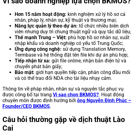
Vì sao doanh nghiệp lựa chọn BKMOS?
Hơn 15 năm hoạt động:
kinh nghiệm xử lý hồ sơ cá
nhân, pháp lý, nhân sự, kỹ thuật và thương mại;
Năng lực quản lý theo dự án:
tổ chức nhiều biên dịch
viên nhưng duy trì chung thuật ngữ và quy tắc dữ liệu;
Thế mạnh Trung – Việt:
phù hợp hồ sơ nhân sự, xuất
nhập khẩu và doanh nghiệp có yếu tố Trung Quốc;
Ứng dụng công nghệ:
sử dụng Translation Memory,
Termbase và hệ thống đặt tên file khi dự án phù hợp;
Tiếp nhận từ xa:
gửi file online, nhận bản điện tử và
chuyển phát bản giấy;
Bảo mật:
giới hạn quyền tiếp cận, phân công đầu mối
và có thể trao đổi NDA cho tài liệu nhạy cảm.
Thông tin về pháp nhân, nhân sự và nguyên tắc phục vụ
được công bố tại trang
Vì sao chọn BKMOS?
. Hoạt động
chuyên môn được định hướng bởi
ông Nguyễn Đình Phúc –
Founder/CEO BKMOS
.
Câu hỏi thường gặp về dịch thuật Lào
Cai