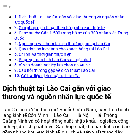
Dịch thuật tại Lào Cai gắn với giao thương và nguồn nhân
lực quốc tế
Giải pháp dịch thuật theo từng nhu cầu thực tế
Case study: Gần 1.500 trang hồ sơ của 300 nhân viên Trung
Quốc
Ngôn ngữ và nhóm tài liệu thường gặp tại Lào Cai
Quy trình online dành cho khách hàng tại Lào Cai
Chi phí và thời gian thực hiện
Phục vụ toàn tỉnh Lào Cai sau hợp nhất
Vì sao doanh nghiệp lựa chọn BKMOS?
Câu hỏi thường gặp về dịch thuật Lào Cai
Gửi tài liệu dịch thuật tại Lào Cai
Dịch thuật tại Lào Cai gắn với giao
thương và nguồn nhân lực quốc tế
Lào Cai có đường biên giới với tỉnh Vân Nam, nằm trên hành
lang kinh tế Côn Minh – Lào Cai – Hà Nội – Hải Phòng –
Quảng Ninh và có hoạt động xuất nhập khẩu, logistics, công
nghiệp, du lịch phát triển. Sau hợp nhất, địa bàn tỉnh còn bao
gồm những khu vực kinh tế, du lịch và sản xuất trước đây