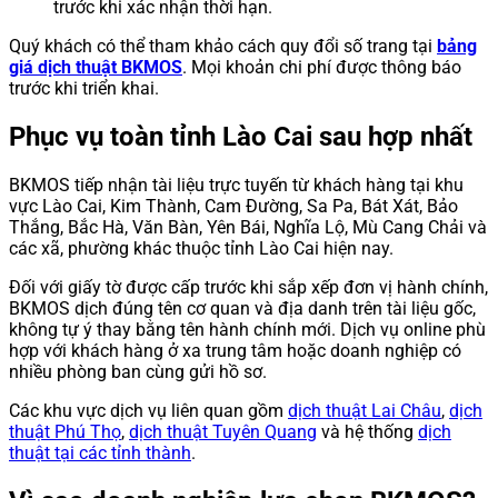
trước khi xác nhận thời hạn.
Quý khách có thể tham khảo cách quy đổi số trang tại
bảng
giá dịch thuật BKMOS
. Mọi khoản chi phí được thông báo
trước khi triển khai.
Phục vụ toàn tỉnh Lào Cai sau hợp nhất
BKMOS tiếp nhận tài liệu trực tuyến từ khách hàng tại khu
vực Lào Cai, Kim Thành, Cam Đường, Sa Pa, Bát Xát, Bảo
Thắng, Bắc Hà, Văn Bàn, Yên Bái, Nghĩa Lộ, Mù Cang Chải và
các xã, phường khác thuộc tỉnh Lào Cai hiện nay.
Đối với giấy tờ được cấp trước khi sắp xếp đơn vị hành chính,
BKMOS dịch đúng tên cơ quan và địa danh trên tài liệu gốc,
không tự ý thay bằng tên hành chính mới. Dịch vụ online phù
hợp với khách hàng ở xa trung tâm hoặc doanh nghiệp có
nhiều phòng ban cùng gửi hồ sơ.
Các khu vực dịch vụ liên quan gồm
dịch thuật Lai Châu
,
dịch
thuật Phú Thọ
,
dịch thuật Tuyên Quang
và hệ thống
dịch
thuật tại các tỉnh thành
.