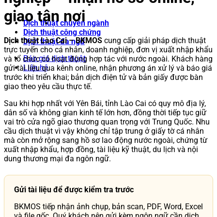
giao tận nơi
Dịch thuật chuyên ngành
Dịch thuật công chứng
Dịch thuật Lào Cai – BKMOS
cung cấp giải pháp dịch thuật
Dịch thuật đa ngữ
trực tuyến cho cá nhân, doanh nghiệp, đơn vị xuất nhập khẩu
Báo giá dịch thuật
và tổ chức có hoạt động hợp tác với nước ngoài. Khách hàng
Liên hệ
gửi tài liệu qua kênh online, nhận phương án xử lý và báo giá
trước khi triển khai; bản dịch điện tử và bản giấy được bàn
giao theo yêu cầu thực tế.
Sau khi hợp nhất với Yên Bái, tỉnh Lào Cai có quy mô địa lý,
dân số và không gian kinh tế lớn hơn, đồng thời tiếp tục giữ
vai trò cửa ngõ giao thương quan trọng với Trung Quốc. Nhu
cầu dịch thuật vì vậy không chỉ tập trung ở giấy tờ cá nhân
mà còn mở rộng sang hồ sơ lao động nước ngoài, chứng từ
xuất nhập khẩu, hợp đồng, tài liệu kỹ thuật, du lịch và nội
dung thương mại đa ngôn ngữ.
Gửi tài liệu để được kiểm tra trước
BKMOS tiếp nhận ảnh chụp, bản scan, PDF, Word, Excel
và file gốc. Quý khách nên gửi kèm ngôn ngữ cần dịch,