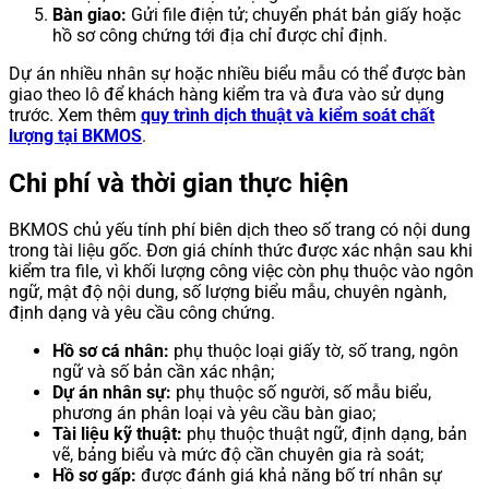
Bàn giao:
Gửi file điện tử; chuyển phát bản giấy hoặc
hồ sơ công chứng tới địa chỉ được chỉ định.
Dự án nhiều nhân sự hoặc nhiều biểu mẫu có thể được bàn
giao theo lô để khách hàng kiểm tra và đưa vào sử dụng
trước. Xem thêm
quy trình dịch thuật và kiểm soát chất
lượng tại BKMOS
.
Chi phí và thời gian thực hiện
BKMOS chủ yếu tính phí biên dịch theo số trang có nội dung
trong tài liệu gốc. Đơn giá chính thức được xác nhận sau khi
kiểm tra file, vì khối lượng công việc còn phụ thuộc vào ngôn
ngữ, mật độ nội dung, số lượng biểu mẫu, chuyên ngành,
định dạng và yêu cầu công chứng.
Hồ sơ cá nhân:
phụ thuộc loại giấy tờ, số trang, ngôn
ngữ và số bản cần xác nhận;
Dự án nhân sự:
phụ thuộc số người, số mẫu biểu,
phương án phân loại và yêu cầu bàn giao;
Tài liệu kỹ thuật:
phụ thuộc thuật ngữ, định dạng, bản
vẽ, bảng biểu và mức độ cần chuyên gia rà soát;
Hồ sơ gấp:
được đánh giá khả năng bố trí nhân sự