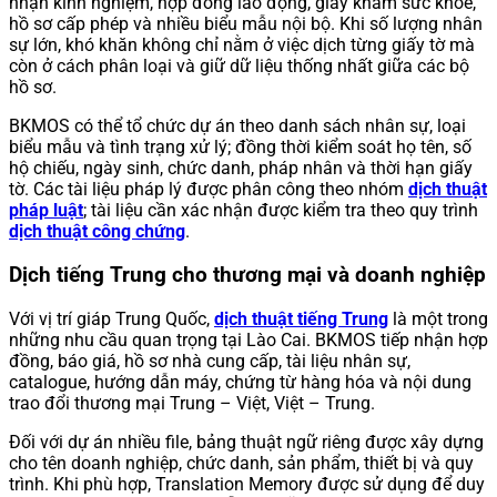
nhận kinh nghiệm, hợp đồng lao động, giấy khám sức khỏe,
hồ sơ cấp phép và nhiều biểu mẫu nội bộ. Khi số lượng nhân
sự lớn, khó khăn không chỉ nằm ở việc dịch từng giấy tờ mà
còn ở cách phân loại và giữ dữ liệu thống nhất giữa các bộ
hồ sơ.
BKMOS có thể tổ chức dự án theo danh sách nhân sự, loại
biểu mẫu và tình trạng xử lý; đồng thời kiểm soát họ tên, số
hộ chiếu, ngày sinh, chức danh, pháp nhân và thời hạn giấy
tờ. Các tài liệu pháp lý được phân công theo nhóm
dịch thuật
pháp luật
; tài liệu cần xác nhận được kiểm tra theo quy trình
dịch thuật công chứng
.
Dịch tiếng Trung cho thương mại và doanh nghiệp
Với vị trí giáp Trung Quốc,
dịch thuật tiếng Trung
là một trong
những nhu cầu quan trọng tại Lào Cai. BKMOS tiếp nhận hợp
đồng, báo giá, hồ sơ nhà cung cấp, tài liệu nhân sự,
catalogue, hướng dẫn máy, chứng từ hàng hóa và nội dung
trao đổi thương mại Trung – Việt, Việt – Trung.
Đối với dự án nhiều file, bảng thuật ngữ riêng được xây dựng
cho tên doanh nghiệp, chức danh, sản phẩm, thiết bị và quy
trình. Khi phù hợp, Translation Memory được sử dụng để duy