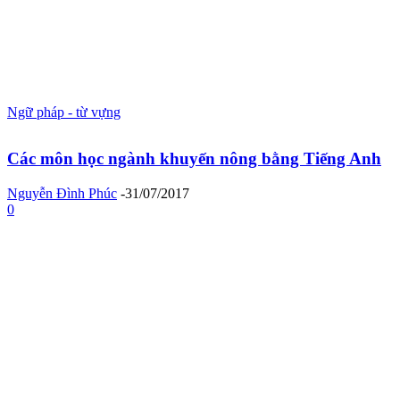
Ngữ pháp - từ vựng
Các môn học ngành khuyến nông bằng Tiếng Anh
Nguyễn Đình Phúc
-
31/07/2017
0