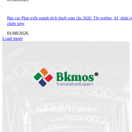
Báo cáo Phát triển ngành dịch thuật toàn cầu 2026: Thị trường, AI, nhân l
chiến lược
01/08/2026
Load more
GIỚI THIỆU VỀ BKMOS
Dịch thuật Bkmos- Chuyên gia dịch thuật của bạn, chuyên cung cấp dịch vụ
dịch thuật chuyên ngành, dịch thuật công chứng nhanh trên toàn quốc