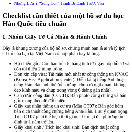
Những Lưu Ý “Sống Còn” Tránh Bị Đánh Trượt Visa
Checklist cần thiết của một hồ sơ du học
Hàn Quốc tiêu chuẩn
1. Nhóm Giấy Tờ Cá Nhân & Hành Chính
Đây là khung xương của bộ hồ sơ, chứng minh bạn là ai và lý lịch
cư trú của bạn tại Việt Nam có hợp pháp hay không.
Hộ chiếu gốc: Còn hạn trên 6 tháng tính từ ngày nộp hồ sơ và
còn tối thiểu 2 trang trống.
Đơn xin cấp visa: Tải mẫu mới nhất từ cổng thông tin KVAC
(Korea Visa Application Center). Điền bằng tiếng Anh hoặc
tiếng Hàn, dán ảnh thẻ (nền trắng, chụp rõ ngũ quan, không
đeo kính màu và chụp trong vòng 6 tháng gần nhất).
Căn cước công dân (CCCD): Bản photo công chứng và bản
gốc mang theo để đối chiếu.
Giấy xác nhận thông tin cư trú (Mẫu CT07): Bản gốc kèm
bản dịch thuật công chứng tiếng Anh/Hàn. Lưu ý quan trọng:
Trên CT07 phải thể hiện thời gian cư trú tại địa phương ổn
định từ 1 năm trở lên.
Giấy khai sinh / Trích lục khai sinh: Bản dịch thuật công