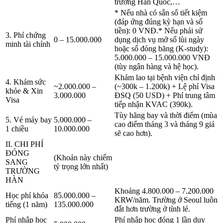
trường Hàn Quốc,…
* Nếu nhà có sẵn sổ tiết kiệm
(đáp ứng đúng kỳ hạn và số
tiền): 0 VNĐ.* Nếu phải sử
3. Phí chứng
0 – 15.000.000
dụng dịch vụ mở sổ lùi ngày
minh tài chính
hoặc sổ đóng băng (K-study):
5.000.000 – 15.000.000 VNĐ
(tùy ngân hàng và hệ học).
Khám lao tại bệnh viện chỉ định
4. Khám sức
~2.000.000 –
(~300k – 1.200k) + Lệ phí Visa
khỏe & Xin
3.000.000
ĐSQ (50 USD) + Phí trung tâm
Visa
tiếp nhận KVAC (390k).
Tùy hãng bay và thời điểm (mùa
5. Vé máy bay
5.000.000 –
cao điểm tháng 3 và tháng 9 giá
1 chiều
10.000.000
sẽ cao hơn).
II. CHI PHÍ
ĐÓNG
(Khoản này chiếm
SANG
tỷ trọng lớn nhất)
TRƯỜNG
HÀN
Khoảng 4.800.000 – 7.200.000
Học phí khóa
85.000.000 –
KRW/năm. Trường ở Seoul luôn
tiếng (1 năm)
135.000.000
đắt hơn trường ở tỉnh lẻ.
Phí nhập học
Phí nhập học đóng 1 lần duy