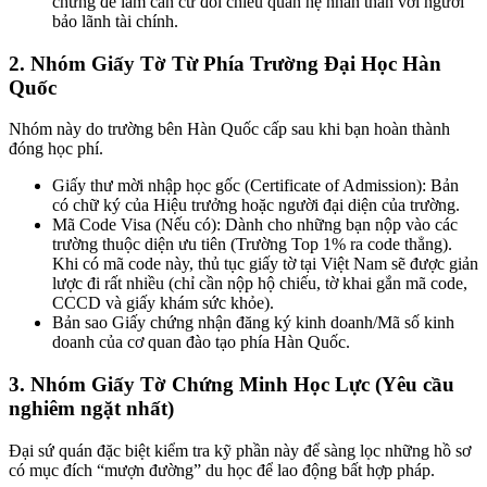
chứng để làm căn cứ đối chiếu quan hệ nhân thân với người
bảo lãnh tài chính.
2. Nhóm Giấy Tờ Từ Phía Trường Đại Học Hàn
Quốc
Nhóm này do trường bên Hàn Quốc cấp sau khi bạn hoàn thành
đóng học phí.
Giấy thư mời nhập học gốc (Certificate of Admission): Bản
có chữ ký của Hiệu trưởng hoặc người đại diện của trường.
Mã Code Visa (Nếu có): Dành cho những bạn nộp vào các
trường thuộc diện ưu tiên (Trường Top 1% ra code thẳng).
Khi có mã code này, thủ tục giấy tờ tại Việt Nam sẽ được giản
lược đi rất nhiều (chỉ cần nộp hộ chiếu, tờ khai gắn mã code,
CCCD và giấy khám sức khỏe).
Bản sao Giấy chứng nhận đăng ký kinh doanh/Mã số kinh
doanh của cơ quan đào tạo phía Hàn Quốc.
3. Nhóm Giấy Tờ Chứng Minh Học Lực (Yêu cầu
nghiêm ngặt nhất)
Đại sứ quán đặc biệt kiểm tra kỹ phần này để sàng lọc những hồ sơ
có mục đích “mượn đường” du học để lao động bất hợp pháp.