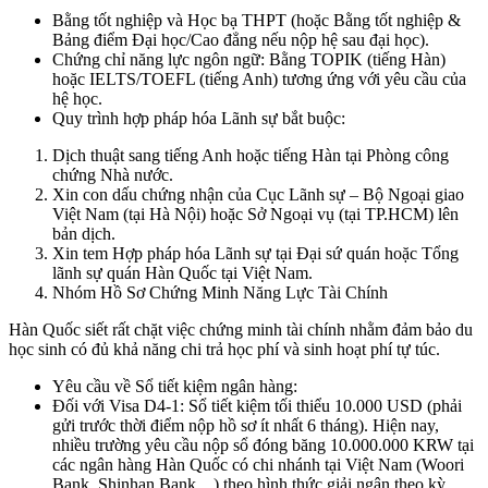
Bằng tốt nghiệp và Học bạ THPT (hoặc Bằng tốt nghiệp &
Bảng điểm Đại học/Cao đẳng nếu nộp hệ sau đại học).
Chứng chỉ năng lực ngôn ngữ: Bằng TOPIK (tiếng Hàn)
hoặc IELTS/TOEFL (tiếng Anh) tương ứng với yêu cầu của
hệ học.
Quy trình hợp pháp hóa Lãnh sự bắt buộc:
Dịch thuật sang tiếng Anh hoặc tiếng Hàn tại Phòng công
chứng Nhà nước.
Xin con dấu chứng nhận của Cục Lãnh sự – Bộ Ngoại giao
Việt Nam (tại Hà Nội) hoặc Sở Ngoại vụ (tại TP.HCM) lên
bản dịch.
Xin tem Hợp pháp hóa Lãnh sự tại Đại sứ quán hoặc Tổng
lãnh sự quán Hàn Quốc tại Việt Nam.
Nhóm Hồ Sơ Chứng Minh Năng Lực Tài Chính
Hàn Quốc siết rất chặt việc chứng minh tài chính nhằm đảm bảo du
học sinh có đủ khả năng chi trả học phí và sinh hoạt phí tự túc.
Yêu cầu về Sổ tiết kiệm ngân hàng:
Đối với Visa D4-1: Sổ tiết kiệm tối thiểu 10.000 USD (phải
gửi trước thời điểm nộp hồ sơ ít nhất 6 tháng). Hiện nay,
nhiều trường yêu cầu nộp sổ đóng băng 10.000.000 KRW tại
các ngân hàng Hàn Quốc có chi nhánh tại Việt Nam (Woori
Bank, Shinhan Bank…) theo hình thức giải ngân theo kỳ.