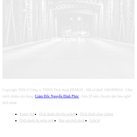
Hotline/zalo: 0931.931.616
FOLLOW US
Copyright 2026 © Công ty TNHH Dịch thuật BKMOS - Mã số thuế: 0401809616 - Chịu
trách nhiệm nội dung:
Giám Đốc Nguyễn Đình Phúc
- hơn 20 năm chuyên tâm làm nghề
dịch thuật
Trang chủ
Dịch thuật chuyên ngành
Dịch thuật công chứng
Dịch thuật đa ngôn ngữ
Báo giá dịch thuật
Liên hệ