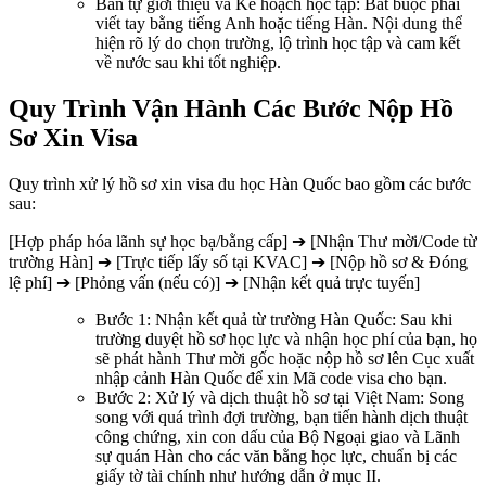
Bản tự giới thiệu và Kế hoạch học tập: Bắt buộc phải
viết tay bằng tiếng Anh hoặc tiếng Hàn. Nội dung thể
hiện rõ lý do chọn trường, lộ trình học tập và cam kết
về nước sau khi tốt nghiệp.
Quy Trình Vận Hành Các Bước Nộp Hồ
Sơ Xin Visa
Quy trình xử lý hồ sơ xin visa du học Hàn Quốc bao gồm các bước
sau:
[Hợp pháp hóa lãnh sự học bạ/bằng cấp] ➔ [Nhận Thư mời/Code từ
trường Hàn] ➔ [Trực tiếp lấy số tại KVAC] ➔ [Nộp hồ sơ & Đóng
lệ phí] ➔ [Phỏng vấn (nếu có)] ➔ [Nhận kết quả trực tuyến]
Bước 1: Nhận kết quả từ trường Hàn Quốc: Sau khi
trường duyệt hồ sơ học lực và nhận học phí của bạn, họ
sẽ phát hành Thư mời gốc hoặc nộp hồ sơ lên Cục xuất
nhập cảnh Hàn Quốc để xin Mã code visa cho bạn.
Bước 2: Xử lý và dịch thuật hồ sơ tại Việt Nam: Song
song với quá trình đợi trường, bạn tiến hành dịch thuật
công chứng, xin con dấu của Bộ Ngoại giao và Lãnh
sự quán Hàn cho các văn bằng học lực, chuẩn bị các
giấy tờ tài chính như hướng dẫn ở mục II.