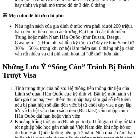
hay tỉnh) và phải mở trước đó từ 3 đến 6 tháng.
🎒 Mẹo nhỏ để tối ưu chi phí:
Nếu ngân sách của gia đình ở mức vừa phải (dưới 200 triệu),
bạn nên ưu tiên chọn các trường Đại học ở các tỉnh miền
Trung hoặc miền Nam Hàn Quốc (như Busan, Daegu,
Gwangju…). Học phí và tiền ký túc xá ở đây rẻ hơn Seoul từ
30% – 50%, trong khi cơ hội làm thêm sau 6 tháng nhập cảnh
vẫn rất nhiều và chi phí sinh hoạt lại “dễ thở” hơn hẳn.
Những Lưu Ý “Sống Còn” Tránh Bị Đánh
Trượt Visa
Tính trung thực của hồ sơ: Hệ thống liên thông dữ liệu của
Lãnh sự quán Hàn Quốc cực kỳ tinh vi. Bất kỳ một hành vi
làm giả học bạ, “vẽ” thêm thu nhập hay làm giả sổ tiết kiệm
nếu bị phát hiện sẽ dẫn đến việc bị từ chối cấp visa ngay lập
tức và bị liệt vào danh sách đen (Blacklist) cấm nhập cảnh
Hàn Quốc dài hạn hoặc vĩnh viễn.
Khoảng trống thời gian (Blank period): Thời gian trống từ khi
tốt nghiệp bậc học gần nhất tại Việt Nam đến khi nộp hồ sơ
du học Hàn Quốc không nên quá 2 năm. Nếu quá 2 năm, bạn