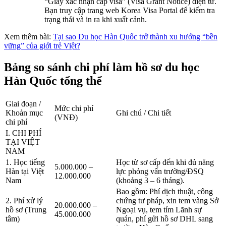
“Giấy xác nhận cấp visa” (Visa Grant Notice) điện tử.
Bạn truy cập trang web Korea Visa Portal để kiểm tra
trạng thái và in ra khi xuất cảnh.
Xem thêm bài:
Tại sao Du học Hàn Quốc trở thành xu hướng “bền
vững” của giới trẻ Việt?
Bảng so sánh chi phí làm hồ sơ du học
Hàn Quốc tổng thể
Giai đoạn /
Mức chi phí
Khoản mục
Ghi chú / Chi tiết
(VNĐ)
chi phí
I. CHI PHÍ
TẠI VIỆT
NAM
1. Học tiếng
Học từ sơ cấp đến khi đủ năng
5.000.000 –
Hàn tại Việt
lực phỏng vấn trường/ĐSQ
12.000.000
Nam
(khoảng 3 – 6 tháng).
Bao gồm: Phí dịch thuật, công
2. Phí xử lý
chứng tư pháp, xin tem vàng Sở
20.000.000 –
hồ sơ (Trung
Ngoại vụ, tem tím Lãnh sự
45.000.000
tâm)
quán, phí gửi hồ sơ DHL sang