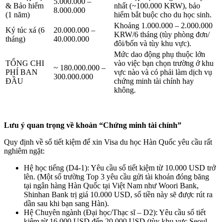
5.000.000 –
& Bảo hiểm
nhất (~100.000 KRW), bảo
8.000.000
(1 năm)
hiểm bắt buộc cho du học sinh.
Khoảng 1.000.000 – 2.000.000
Ký túc xá (6
20.000.000 –
KRW/6 tháng (tùy phòng đơn/
tháng)
40.000.000
đôi/bốn và tùy khu vực).
Mức dao động phụ thuộc lớn
TỔNG CHI
vào việc bạn chọn trường ở khu
~ 180.000.000 –
PHÍ BAN
vực nào và có phải làm dịch vụ
300.000.000
ĐẦU
chứng minh tài chính hay
không.
Lưu ý quan trọng về khoản “Chứng minh tài chính”
Quy định về sổ tiết kiệm để xin Visa du học Hàn Quốc yêu cầu rất
nghiêm ngặt:
Hệ học tiếng (D4-1): Yêu cầu sổ tiết kiệm từ 10.000 USD trở
lên. (Một số trường Top 3 yêu cầu gửi tài khoản đóng băng
tại ngân hàng Hàn Quốc tại Việt Nam như Woori Bank,
Shinhan Bank trị giá 10.000 USD, số tiền này sẽ được rút ra
dần sau khi bạn sang Hàn).
Hệ Chuyên ngành (Đại học/Thạc sĩ – D2): Yêu cầu sổ tiết
kiệm từ 16.000 USD đến 20.000 USD (tùy khu vực Seoul