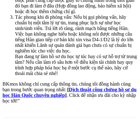
buộc phải cung cấp được giấy tờ chứng minh trong thời gian
đó bạn đi làm ở đâu (Hợp đồng lao động, bảo hiểm xã hội)
hoặc đi học thêm chứng chỉ gì.
Tác phong khi đi phỏng vấn: Nếu bị gọi phỏng vấn, hãy
chuẩn bị một tâm lý tự tin, trang phục lịch sự như học
sinh/sinh viên. Trả lời rõ ràng, rành mạch bằng tiếng Hàn.
Việc bạn không nghe hiểu hoặc không nói được những câu
tiếng Hàn giao tiếp cơ bản khi xin visa D4-1/D2 là lý do lớn
nhất khiến Lãnh sự quán đánh giá bạn chưa có sự chuẩn bị
nghiêm túc cho việc du học.
Bạn đang tự làm hồ sơ du học tự túc hay có sự hỗ trợ từ trung
tâm? Nếu cần làm rõ sâu hơn về điều kiện tài chính hay quy
trình hợp pháp hóa học bạ ở một bước cụ thể nào, hãy cứ
thoải mái chia sẻ nhé!
BKmos không chỉ cung cấp thông tin, chúng tôi đồng hành cùng
bạn trong bước quan trọng nhất:
[
Dịch thuật công chứng hồ sơ du
học Hàn Quốc chuyên nghiệp
]
. Click để nhận ưu đãi cho kỳ nhập
học tới!”