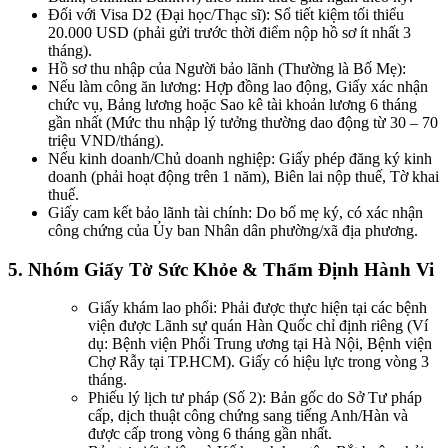
Đối với Visa D2 (Đại học/Thạc sĩ): Sổ tiết kiệm tối thiểu
20.000 USD (phải gửi trước thời điểm nộp hồ sơ ít nhất 3
tháng).
Hồ sơ thu nhập của Người bảo lãnh (Thường là Bố Mẹ):
Nếu làm công ăn lương: Hợp đồng lao động, Giấy xác nhận
chức vụ, Bảng lương hoặc Sao kê tài khoản lương 6 tháng
gần nhất (Mức thu nhập lý tưởng thường dao động từ 30 – 70
triệu VND/tháng).
Nếu kinh doanh/Chủ doanh nghiệp: Giấy phép đăng ký kinh
doanh (phải hoạt động trên 1 năm), Biên lai nộp thuế, Tờ khai
thuế.
Giấy cam kết bảo lãnh tài chính: Do bố mẹ ký, có xác nhận
công chứng của Ủy ban Nhân dân phường/xã địa phương.
5. Nhóm Giấy Tờ Sức Khỏe & Thẩm Định Hành Vi
Giấy khám lao phổi: Phải được thực hiện tại các bệnh
viện được Lãnh sự quán Hàn Quốc chỉ định riêng (Ví
dụ: Bệnh viện Phổi Trung ương tại Hà Nội, Bệnh viện
Chợ Rẫy tại TP.HCM). Giấy có hiệu lực trong vòng 3
tháng.
Phiếu lý lịch tư pháp (Số 2): Bản gốc do Sở Tư pháp
cấp, dịch thuật công chứng sang tiếng Anh/Hàn và
được cấp trong vòng 6 tháng gần nhất.