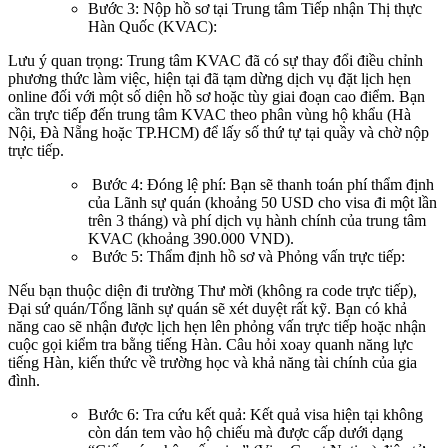
Bước 3: Nộp hồ sơ tại Trung tâm Tiếp nhận Thị thực
Hàn Quốc (KVAC):
Lưu ý quan trọng: Trung tâm KVAC đã có sự thay đổi điều chỉnh
phương thức làm việc, hiện tại đã tạm dừng dịch vụ đặt lịch hẹn
online đối với một số diện hồ sơ hoặc tùy giai đoạn cao điểm. Bạn
cần trực tiếp đến trung tâm KVAC theo phân vùng hộ khẩu (Hà
Nội, Đà Nẵng hoặc TP.HCM) để lấy số thứ tự tại quầy và chờ nộp
trực tiếp.
Bước 4: Đóng lệ phí: Bạn sẽ thanh toán phí thẩm định
của Lãnh sự quán (khoảng 50 USD cho visa đi một lần
trên 3 tháng) và phí dịch vụ hành chính của trung tâm
KVAC (khoảng 390.000 VND).
Bước 5: Thẩm định hồ sơ và Phỏng vấn trực tiếp:
Nếu bạn thuộc diện đi trường Thư mời (không ra code trực tiếp),
Đại sứ quán/Tổng lãnh sự quán sẽ xét duyệt rất kỹ. Bạn có khả
năng cao sẽ nhận được lịch hẹn lên phỏng vấn trực tiếp hoặc nhận
cuộc gọi kiểm tra bằng tiếng Hàn. Câu hỏi xoay quanh năng lực
tiếng Hàn, kiến thức về trường học và khả năng tài chính của gia
đình.
Bước 6: Tra cứu kết quả: Kết quả visa hiện tại không
còn dán tem vào hộ chiếu mà được cấp dưới dạng