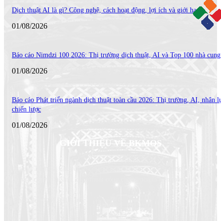
Dịch thuật AI là gì? Công nghệ, cách hoạt động, lợi ích và giới hạn
01/08/2026
Báo cáo Nimdzi 100 2026: Thị trường dịch thuật, AI và Top 100 nhà cung
01/08/2026
Báo cáo Phát triển ngành dịch thuật toàn cầu 2026: Thị trường, AI, nhân l
chiến lược
01/08/2026
GIỚI THIỆU VỀ BKMOS
Dịch thuật Bkmos- Chuyên gia dịch thuật của bạn, chuyên cung cấp dịch vụ
dịch thuật chuyên ngành, dịch thuật công chứng nhanh trên toàn quốc
Hotline/zalo: 0931.931.616