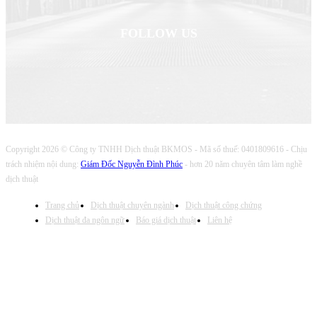
FOLLOW US
Copyright 2026 © Công ty TNHH Dịch thuật BKMOS - Mã số thuế: 0401809616 - Chịu
trách nhiệm nội dung:
Giám Đốc Nguyễn Đình Phúc
- hơn 20 năm chuyên tâm làm nghề
dịch thuật
Trang chủ
Dịch thuật chuyên ngành
Dịch thuật công chứng
Dịch thuật đa ngôn ngữ
Báo giá dịch thuật
Liên hệ