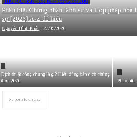
THỦ TỤC HÀNH CHÍNH - CÔNG CHỨNG
Phân biệt Chứng nhận lãnh sự và Hợp pháp hóa 
sự [2026] A-Z dễ hiểu
Nguyễn Đình Phúc
-
27/05/2026
Dịch thuật công chứng là gì? Hiểu đúng bản dịch chứng
thực 2026
Phân biệt
No posts to display