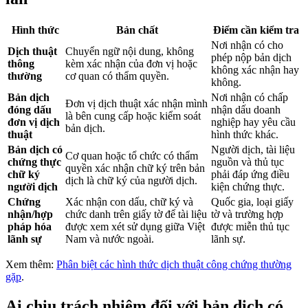
Hình thức
Bản chất
Điểm cần kiểm tra
Nơi nhận có cho
Dịch thuật
Chuyển ngữ nội dung, không
phép nộp bản dịch
thông
kèm xác nhận của đơn vị hoặc
không xác nhận hay
thường
cơ quan có thẩm quyền.
không.
Bản dịch
Nơi nhận có chấp
Đơn vị dịch thuật xác nhận mình
đóng dấu
nhận dấu doanh
là bên cung cấp hoặc kiểm soát
đơn vị dịch
nghiệp hay yêu cầu
bản dịch.
thuật
hình thức khác.
Bản dịch có
Người dịch, tài liệu
Cơ quan hoặc tổ chức có thẩm
chứng thực
nguồn và thủ tục
quyền xác nhận chữ ký trên bản
chữ ký
phải đáp ứng điều
dịch là chữ ký của người dịch.
người dịch
kiện chứng thực.
Chứng
Xác nhận con dấu, chữ ký và
Quốc gia, loại giấy
nhận/hợp
chức danh trên giấy tờ để tài liệu
tờ và trường hợp
pháp hóa
được xem xét sử dụng giữa Việt
được miễn thủ tục
lãnh sự
Nam và nước ngoài.
lãnh sự.
Xem thêm:
Phân biệt các hình thức dịch thuật công chứng thường
gặp
.
Ai chịu trách nhiệm đối với bản dịch có