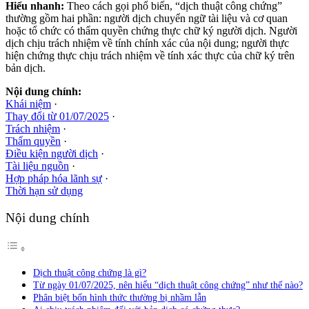
Hiểu nhanh:
Theo cách gọi phổ biến, “dịch thuật công chứng”
thường gồm hai phần: người dịch chuyển ngữ tài liệu và cơ quan
hoặc tổ chức có thẩm quyền chứng thực chữ ký người dịch. Người
dịch chịu trách nhiệm về tính chính xác của nội dung; người thực
hiện chứng thực chịu trách nhiệm về tính xác thực của chữ ký trên
bản dịch.
Nội dung chính:
Khái niệm
·
Thay đổi từ 01/07/2025
·
Trách nhiệm
·
Thẩm quyền
·
Điều kiện người dịch
·
Tài liệu nguồn
·
Hợp pháp hóa lãnh sự
·
Thời hạn sử dụng
Nội dung chính
Dịch thuật công chứng là gì?
Từ ngày 01/07/2025, nên hiểu “dịch thuật công chứng” như thế nào?
Phân biệt bốn hình thức thường bị nhầm lẫn