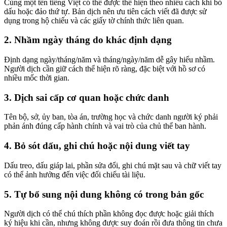
Cùng một tên tiếng Việt có thể được thể hiện theo nhiều cách khi bỏ
dấu hoặc đảo thứ tự. Bản dịch nên ưu tiên cách viết đã được sử
dụng trong hộ chiếu và các giấy tờ chính thức liên quan.
2. Nhầm ngày tháng do khác định dạng
Định dạng ngày/tháng/năm và tháng/ngày/năm dễ gây hiểu nhầm.
Người dịch cần giữ cách thể hiện rõ ràng, đặc biệt với hồ sơ có
nhiều mốc thời gian.
3. Dịch sai cấp cơ quan hoặc chức danh
Tên bộ, sở, ủy ban, tòa án, trường học và chức danh người ký phải
phản ánh đúng cấp hành chính và vai trò của chủ thể ban hành.
4. Bỏ sót dấu, ghi chú hoặc nội dung viết tay
Dấu treo, dấu giáp lai, phần sửa đổi, ghi chú mặt sau và chữ viết tay
có thể ảnh hưởng đến việc đối chiếu tài liệu.
5. Tự bổ sung nội dung không có trong bản gốc
Người dịch có thể chú thích phần không đọc được hoặc giải thích
ký hiệu khi cần, nhưng không được suy đoán rồi đưa thông tin chưa