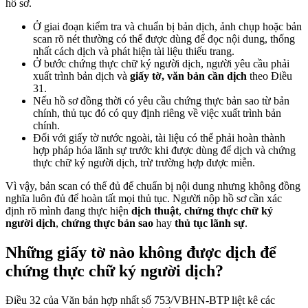
hồ sơ.
Ở giai đoạn kiểm tra và chuẩn bị bản dịch, ảnh chụp hoặc bản
scan rõ nét thường có thể được dùng để đọc nội dung, thống
nhất cách dịch và phát hiện tài liệu thiếu trang.
Ở bước chứng thực chữ ký người dịch, người yêu cầu phải
xuất trình bản dịch và
giấy tờ, văn bản cần dịch
theo Điều
31.
Nếu hồ sơ đồng thời có yêu cầu chứng thực bản sao từ bản
chính, thủ tục đó có quy định riêng về việc xuất trình bản
chính.
Đối với giấy tờ nước ngoài, tài liệu có thể phải hoàn thành
hợp pháp hóa lãnh sự trước khi được dùng để dịch và chứng
thực chữ ký người dịch, trừ trường hợp được miễn.
Vì vậy, bản scan có thể đủ để chuẩn bị nội dung nhưng không đồng
nghĩa luôn đủ để hoàn tất mọi thủ tục. Người nộp hồ sơ cần xác
định rõ mình đang thực hiện
dịch thuật
,
chứng thực chữ ký
người dịch
,
chứng thực bản sao
hay
thủ tục lãnh sự
.
Những giấy tờ nào không được dịch để
chứng thực chữ ký người dịch?
Điều 32 của Văn bản hợp nhất số 753/VBHN-BTP liệt kê các