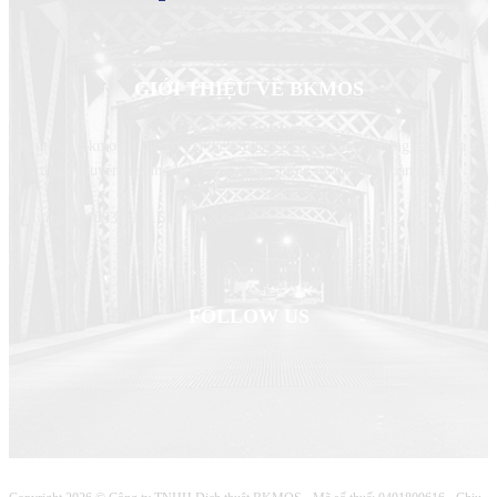
GIỚI THIỆU VỀ BKMOS
Dịch thuật Bkmos- Chuyên gia dịch thuật của bạn, chuyên cung cấp dịch vụ
dịch thuật chuyên ngành, dịch thuật công chứng nhanh trên toàn quốc
Hotline/zalo: 0931.931.616
FOLLOW US