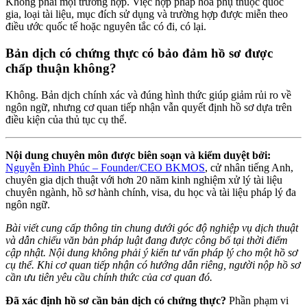
Không phải mọi trường hợp. Việc hợp pháp hóa phụ thuộc quốc
gia, loại tài liệu, mục đích sử dụng và trường hợp được miễn theo
điều ước quốc tế hoặc nguyên tắc có đi, có lại.
Bản dịch có chứng thực có bảo đảm hồ sơ được
chấp thuận không?
Không. Bản dịch chính xác và đúng hình thức giúp giảm rủi ro về
ngôn ngữ, nhưng cơ quan tiếp nhận vẫn quyết định hồ sơ dựa trên
điều kiện của thủ tục cụ thể.
Nội dung chuyên môn được biên soạn và kiểm duyệt bởi:
Nguyễn Đình Phúc – Founder/CEO BKMOS
, cử nhân tiếng Anh,
chuyên gia dịch thuật với hơn 20 năm kinh nghiệm xử lý tài liệu
chuyên ngành, hồ sơ hành chính, visa, du học và tài liệu pháp lý đa
ngôn ngữ.
Bài viết cung cấp thông tin chung dưới góc độ nghiệp vụ dịch thuật
và dẫn chiếu văn bản pháp luật đang được công bố tại thời điểm
cập nhật. Nội dung không phải ý kiến tư vấn pháp lý cho một hồ sơ
cụ thể. Khi cơ quan tiếp nhận có hướng dẫn riêng, người nộp hồ sơ
cần ưu tiên yêu cầu chính thức của cơ quan đó.
Đã xác định hồ sơ cần bản dịch có chứng thực?
Phần phạm vi