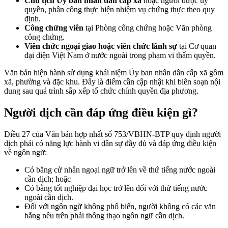
Chủ tịch Ủy ban nhân dân cấp xã
hoặc người được ủy
quyền, phân công thực hiện nhiệm vụ chứng thực theo quy
định.
Công chứng viên
tại Phòng công chứng hoặc Văn phòng
công chứng.
Viên chức ngoại giao hoặc viên chức lãnh sự
tại Cơ quan
đại diện Việt Nam ở nước ngoài trong phạm vi thẩm quyền.
Văn bản hiện hành sử dụng khái niệm Ủy ban nhân dân cấp xã gồm
xã, phường và đặc khu. Đây là điểm cần cập nhật khi biên soạn nội
dung sau quá trình sắp xếp tổ chức chính quyền địa phương.
Người dịch cần đáp ứng điều kiện gì?
Điều 27 của Văn bản hợp nhất số 753/VBHN-BTP quy định người
dịch phải có năng lực hành vi dân sự đầy đủ và đáp ứng điều kiện
về ngôn ngữ:
Có bằng cử nhân ngoại ngữ trở lên về thứ tiếng nước ngoài
cần dịch; hoặc
Có bằng tốt nghiệp đại học trở lên đối với thứ tiếng nước
ngoài cần dịch.
Đối với ngôn ngữ không phổ biến, người không có các văn
bằng nêu trên phải thông thạo ngôn ngữ cần dịch.