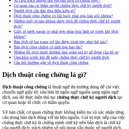
Ai chịu trách nhiệm đối với bản dịch có chứng thực?
Cơ quan nào có thẩm quyền chứng thực chữ ký người dịch?
Người dịch cần đáp ứng điều kiện gì?
Dịch thuật công chứng có bắt buộc phải nộp bản gốc không?
Những giấy tờ nào không được dịch để chứng thực chữ ký người
dịch?
Giấy tờ nước ngoài có phải hợp pháp hóa lãnh sự trước khi dịch
không?
Bản dịch từ hai trang trở lên được trình bày như thế nào?
Bản dịch công chứng có thời hạn bao lâu?
Những lỗi dịch thuật thường làm giảm giá trị sử dụng của hồ sơ
Checklist trước khi đề nghị chứng thực chữ ký người dịch
Câu hỏi thường gặp về dịch thuật công chứng
Dịch thuật công chứng là gì?
Dịch thuật công chứng
là thuật ngữ thị trường dùng để chỉ việc
chuyển ngữ giấy tờ, văn bản từ ngôn ngữ nguồn sang ngôn ngữ
đích, sau đó thực hiện thủ tục
chứng thực chữ ký người dịch
tại
cơ quan hoặc tổ chức có thẩm quyền.
Về bản chất, cơ quan chứng thực không kiểm tra và xác nhận từng
câu trong bản dịch đúng với tài liệu nguồn. Giá trị trực tiếp của việc
chứng thực chữ ký là chứng minh chữ ký trên bản dịch là chữ ký
của người dịch; trách nhiệm về nội dung vẫn thuộc về người dịch.