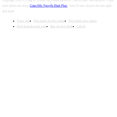
Copyright 2026 © Công ty TNHH Dịch thuật BKMOS - Mã số thuế: 0401809616 - Chịu
trách nhiệm nội dung:
Giám Đốc Nguyễn Đình Phúc
- hơn 20 năm chuyên tâm làm nghề
dịch thuật
Trang chủ
Dịch thuật chuyên ngành
Dịch thuật công chứng
Dịch thuật đa ngôn ngữ
Báo giá dịch thuật
Liên hệ