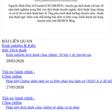
Nguyễn Đình Phúc là Founder/CEO BKMOS, chuyên gia dịch thuật với hơn 20
năm kinh nghiệm trong lĩnh vực dịch thuật chuyên ngành, dịch thuật công chứng
và xử lý hồ sơ dịch thuật thực tế. Ông phụ trách định hướng chuyên môn, chuẩn
hóa thuật ngữ, kiểm soát chất lượng bản dịch và biên soạn, kiểm duyệt nội dung
chuyên môn trên BKMOS Blog.
BÀI LIÊN QUAN
Kinh nghiệm & Kiến
thức Dịch thuật
Kinh nghiệm dịch thuật công chứng: 10 lưu ý từ chuyên gia
29/05/2026
Thủ tục hành chính -
Công chứng
Phân biệt Chứng nhận lãnh sự và Hợp pháp hóa lãnh sự [2026] A-Z dễ hiể
27/05/2026
Thủ tục hành chính -
Công chứng
Phân biệt dịch thuật công chứng tư nhân và tư pháp