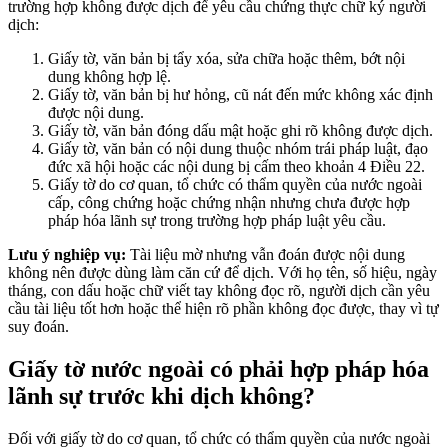
trường hợp không được dịch để yêu cầu chứng thực chữ ký người
dịch:
Giấy tờ, văn bản bị tẩy xóa, sửa chữa hoặc thêm, bớt nội
dung không hợp lệ.
Giấy tờ, văn bản bị hư hỏng, cũ nát đến mức không xác định
được nội dung.
Giấy tờ, văn bản đóng dấu mật hoặc ghi rõ không được dịch.
Giấy tờ, văn bản có nội dung thuộc nhóm trái pháp luật, đạo
đức xã hội hoặc các nội dung bị cấm theo khoản 4 Điều 22.
Giấy tờ do cơ quan, tổ chức có thẩm quyền của nước ngoài
cấp, công chứng hoặc chứng nhận nhưng chưa được hợp
pháp hóa lãnh sự trong trường hợp pháp luật yêu cầu.
Lưu ý nghiệp vụ:
Tài liệu mờ nhưng vẫn đoán được nội dung
không nên được dùng làm căn cứ để dịch. Với họ tên, số hiệu, ngày
tháng, con dấu hoặc chữ viết tay không đọc rõ, người dịch cần yêu
cầu tài liệu tốt hơn hoặc thể hiện rõ phần không đọc được, thay vì tự
suy đoán.
Giấy tờ nước ngoài có phải hợp pháp hóa
lãnh sự trước khi dịch không?
Đối với giấy tờ do cơ quan, tổ chức có thẩm quyền của nước ngoài