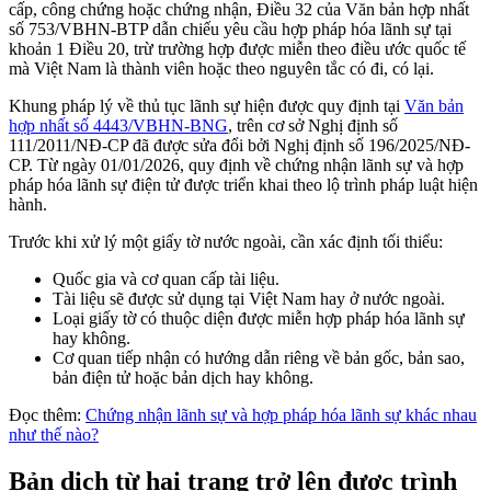
cấp, công chứng hoặc chứng nhận, Điều 32 của Văn bản hợp nhất
số 753/VBHN-BTP dẫn chiếu yêu cầu hợp pháp hóa lãnh sự tại
khoản 1 Điều 20, trừ trường hợp được miễn theo điều ước quốc tế
mà Việt Nam là thành viên hoặc theo nguyên tắc có đi, có lại.
Khung pháp lý về thủ tục lãnh sự hiện được quy định tại
Văn bản
hợp nhất số 4443/VBHN-BNG
, trên cơ sở Nghị định số
111/2011/NĐ-CP đã được sửa đổi bởi Nghị định số 196/2025/NĐ-
CP. Từ ngày 01/01/2026, quy định về chứng nhận lãnh sự và hợp
pháp hóa lãnh sự điện tử được triển khai theo lộ trình pháp luật hiện
hành.
Trước khi xử lý một giấy tờ nước ngoài, cần xác định tối thiểu:
Quốc gia và cơ quan cấp tài liệu.
Tài liệu sẽ được sử dụng tại Việt Nam hay ở nước ngoài.
Loại giấy tờ có thuộc diện được miễn hợp pháp hóa lãnh sự
hay không.
Cơ quan tiếp nhận có hướng dẫn riêng về bản gốc, bản sao,
bản điện tử hoặc bản dịch hay không.
Đọc thêm:
Chứng nhận lãnh sự và hợp pháp hóa lãnh sự khác nhau
như thế nào?
Bản dịch từ hai trang trở lên được trình