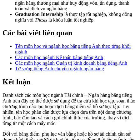
ngân hàng thương mại như huy động vốn, tín dụng, thanh
toán và dịch vụ ngân hàng.
Graduation Internship
là thực tập tốt nghiệp, không đồng
nghĩa với
Thesis
là khóa luận tốt nghiệp.
Các bài viết liên quan
Tên môn học và ngành học bằng tiếng Anh theo từng khối
ngành
Các môn học ngành Kế toán bằng tiếng Anh
Các môn học ngành Quản trị kinh doanh bằng tiếng Anh
Từ vựng tiếng Anh chuyên ngành ngân hàng
Kết luận
Danh sách các môn học ngành Tài chính – Ngân hàng bằng tiếng
Anh trên đây có thể được sử dụng để tra cứu khi học tập, soạn thảo
chương trình đào tạo hoặc dịch bảng điểm và hồ sơ học tập. Tuy
nhiên, tên học phần cần được lựa chọn dựa trên nội dung chương
trình, bậc đào tạo và cách gọi chính thức của trường, thay vì dịch
từng từ một cách máy móc.
Đối với bảng điểm, phụ lục văn bằng hoặc hồ sơ tài chính cần sử
dụng chính thức, người dịch phải kiểm tra đồng thời tên ngành, tên