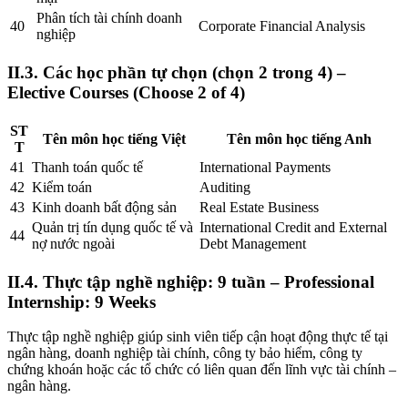
Phân tích tài chính doanh
40
Corporate Financial Analysis
nghiệp
II.3. Các học phần tự chọn (chọn 2 trong 4) –
Elective Courses (Choose 2 of 4)
ST
Tên môn học tiếng Việt
Tên môn học tiếng Anh
T
41
Thanh toán quốc tế
International Payments
42
Kiểm toán
Auditing
43
Kinh doanh bất động sản
Real Estate Business
Quản trị tín dụng quốc tế và
International Credit and External
44
nợ nước ngoài
Debt Management
II.4. Thực tập nghề nghiệp: 9 tuần – Professional
Internship: 9 Weeks
Thực tập nghề nghiệp giúp sinh viên tiếp cận hoạt động thực tế tại
ngân hàng, doanh nghiệp tài chính, công ty bảo hiểm, công ty
chứng khoán hoặc các tổ chức có liên quan đến lĩnh vực tài chính –
ngân hàng.