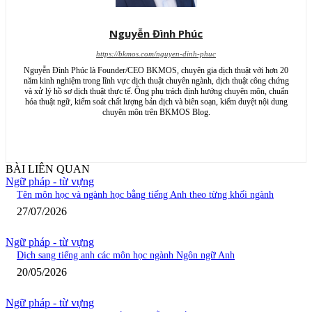
Nguyễn Đình Phúc
https://bkmos.com/nguyen-dinh-phuc
Nguyễn Đình Phúc là Founder/CEO BKMOS, chuyên gia dịch thuật với hơn 20
năm kinh nghiệm trong lĩnh vực dịch thuật chuyên ngành, dịch thuật công chứng
và xử lý hồ sơ dịch thuật thực tế. Ông phụ trách định hướng chuyên môn, chuẩn
hóa thuật ngữ, kiểm soát chất lượng bản dịch và biên soạn, kiểm duyệt nội dung
chuyên môn trên BKMOS Blog.
BÀI LIÊN QUAN
Ngữ pháp - từ vựng
Tên môn học và ngành học bằng tiếng Anh theo từng khối ngành
27/07/2026
Ngữ pháp - từ vựng
Dịch sang tiếng anh các môn học ngành Ngôn ngữ Anh
20/05/2026
Ngữ pháp - từ vựng