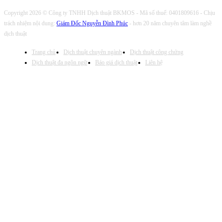
Copyright 2026 © Công ty TNHH Dịch thuật BKMOS - Mã số thuế: 0401809616 - Chịu
trách nhiệm nội dung:
Giám Đốc Nguyễn Đình Phúc
- hơn 20 năm chuyên tâm làm nghề
dịch thuật
Trang chủ
Dịch thuật chuyên ngành
Dịch thuật công chứng
Dịch thuật đa ngôn ngữ
Báo giá dịch thuật
Liên hệ