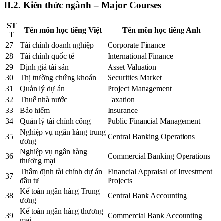
II.2. Kiến thức ngành – Major Courses
ST
Tên môn học tiếng Việt
Tên môn học tiếng Anh
T
27
Tài chính doanh nghiệp
Corporate Finance
28
Tài chính quốc tế
International Finance
29
Định giá tài sản
Asset Valuation
30
Thị trường chứng khoán
Securities Market
31
Quản lý dự án
Project Management
32
Thuế nhà nước
Taxation
33
Bảo hiểm
Insurance
34
Quản lý tài chính công
Public Financial Management
Nghiệp vụ ngân hàng trung
35
Central Banking Operations
ương
Nghiệp vụ ngân hàng
36
Commercial Banking Operations
thương mại
Thẩm định tài chính dự án
Financial Appraisal of Investment
37
đầu tư
Projects
Kế toán ngân hàng Trung
38
Central Bank Accounting
ương
Kế toán ngân hàng thương
39
Commercial Bank Accounting
mại