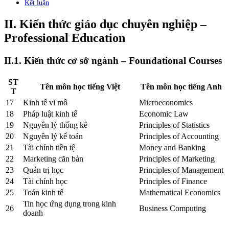
Kết luận
II. Kiến thức giáo dục chuyên nghiệp –
Professional Education
II.1. Kiến thức cơ sở ngành – Foundational Courses
ST
Tên môn học tiếng Việt
Tên môn học tiếng Anh
T
17
Kinh tế vi mô
Microeconomics
18
Pháp luật kinh tế
Economic Law
19
Nguyên lý thống kê
Principles of Statistics
20
Nguyên lý kế toán
Principles of Accounting
21
Tài chính tiền tệ
Money and Banking
22
Marketing căn bản
Principles of Marketing
23
Quản trị học
Principles of Management
24
Tài chính học
Principles of Finance
25
Toán kinh tế
Mathematical Economics
Tin học ứng dụng trong kinh
26
Business Computing
doanh