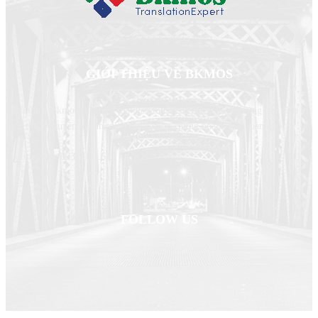
GIỚI THIỆU VỀ BKMOS
Dịch thuật Bkmos- Chuyên gia dịch thuật của bạn, chuyên cung cấp dịch vụ
dịch thuật chuyên ngành, dịch thuật công chứng nhanh trên toàn quốc
Hotline/zalo: 0931.931.616
FOLLOW US