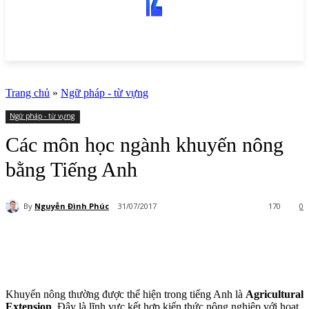
Trang chủ
»
Ngữ pháp - từ vựng
Ngữ pháp - từ vựng
Các môn học ngành khuyến nông
bằng Tiếng Anh
By
Nguyễn Đình Phúc
31/07/2017
170
0
Khuyến nông thường được thể hiện trong tiếng Anh là
Agricultural
Extension
. Đây là lĩnh vực kết hợp kiến thức nông nghiệp với hoạt