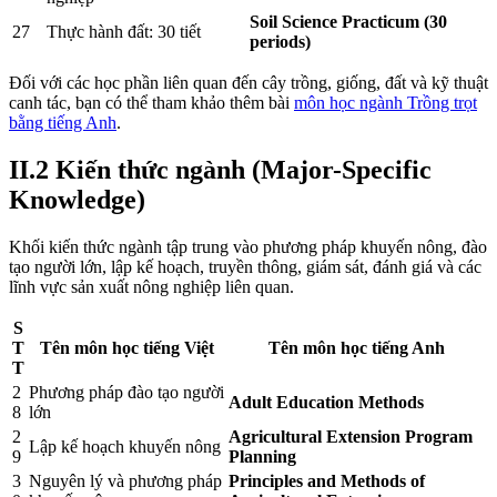
Soil Science Practicum (30
27
Thực hành đất: 30 tiết
periods)
Đối với các học phần liên quan đến cây trồng, giống, đất và kỹ thuật
canh tác, bạn có thể tham khảo thêm bài
môn học ngành Trồng trọt
bằng tiếng Anh
.
II.2 Kiến thức ngành (Major-Specific
Knowledge)
Khối kiến thức ngành tập trung vào phương pháp khuyến nông, đào
tạo người lớn, lập kế hoạch, truyền thông, giám sát, đánh giá và các
lĩnh vực sản xuất nông nghiệp liên quan.
S
T
Tên môn học tiếng Việt
Tên môn học tiếng Anh
T
2
Phương pháp đào tạo người
Adult Education Methods
8
lớn
2
Agricultural Extension Program
Lập kế hoạch khuyến nông
9
Planning
3
Nguyên lý và phương pháp
Principles and Methods of