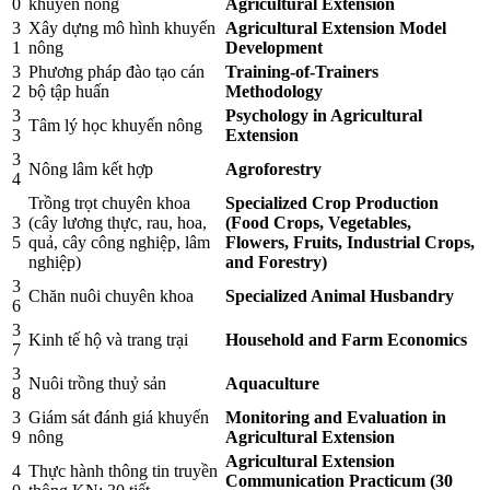
0
khuyến nông
Agricultural Extension
3
Xây dựng mô hình khuyến
Agricultural Extension Model
1
nông
Development
3
Phương pháp đào tạo cán
Training-of-Trainers
2
bộ tập huấn
Methodology
3
Psychology in Agricultural
Tâm lý học khuyến nông
3
Extension
3
Nông lâm kết hợp
Agroforestry
4
Trồng trọt chuyên khoa
Specialized Crop Production
3
(cây lương thực, rau, hoa,
(Food Crops, Vegetables,
5
quả, cây công nghiệp, lâm
Flowers, Fruits, Industrial Crops,
nghiệp)
and Forestry)
3
Chăn nuôi chuyên khoa
Specialized Animal Husbandry
6
3
Kinh tế hộ và trang trại
Household and Farm Economics
7
3
Nuôi trồng thuỷ sản
Aquaculture
8
3
Giám sát đánh giá khuyến
Monitoring and Evaluation in
9
nông
Agricultural Extension
Agricultural Extension
4
Thực hành thông tin truyền
Communication Practicum (30