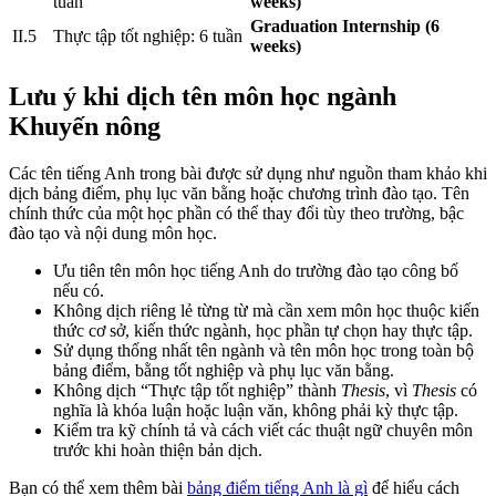
tuần
weeks)
Graduation Internship (6
II.5
Thực tập tốt nghiệp: 6 tuần
weeks)
Lưu ý khi dịch tên môn học ngành
Khuyến nông
Các tên tiếng Anh trong bài được sử dụng như nguồn tham khảo khi
dịch bảng điểm, phụ lục văn bằng hoặc chương trình đào tạo. Tên
chính thức của một học phần có thể thay đổi tùy theo trường, bậc
đào tạo và nội dung môn học.
Ưu tiên tên môn học tiếng Anh do trường đào tạo công bố
nếu có.
Không dịch riêng lẻ từng từ mà cần xem môn học thuộc kiến
thức cơ sở, kiến thức ngành, học phần tự chọn hay thực tập.
Sử dụng thống nhất tên ngành và tên môn học trong toàn bộ
bảng điểm, bằng tốt nghiệp và phụ lục văn bằng.
Không dịch “Thực tập tốt nghiệp” thành
Thesis
, vì
Thesis
có
nghĩa là khóa luận hoặc luận văn, không phải kỳ thực tập.
Kiểm tra kỹ chính tả và cách viết các thuật ngữ chuyên môn
trước khi hoàn thiện bản dịch.
Bạn có thể xem thêm bài
bảng điểm tiếng Anh là gì
để hiểu cách