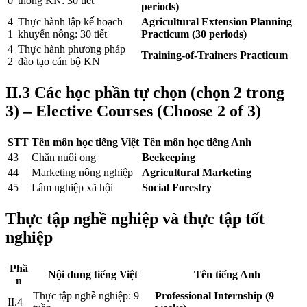
0
thông KN: 30 tiết
periods)
4
Thực hành lập kế hoạch
Agricultural Extension Planning
1
khuyến nông: 30 tiết
Practicum (30 periods)
4
Thực hành phương pháp
Training-of-Trainers Practicum
2
đào tạo cán bộ KN
II.3 Các học phần tự chọn (chọn 2 trong
3) – Elective Courses (Choose 2 of 3)
STT
Tên môn học tiếng Việt
Tên môn học tiếng Anh
43
Chăn nuôi ong
Beekeeping
44
Marketing nông nghiệp
Agricultural Marketing
45
Lâm nghiệp xã hội
Social Forestry
Thực tập nghề nghiệp và thực tập tốt
nghiệp
Phầ
Nội dung tiếng Việt
Tên tiếng Anh
n
Thực tập nghề nghiệp: 9
Professional Internship (9
II.4