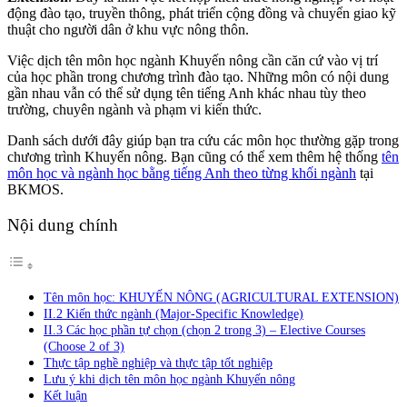
động đào tạo, truyền thông, phát triển cộng đồng và chuyển giao kỹ
thuật cho người dân ở khu vực nông thôn.
Việc dịch tên môn học ngành Khuyến nông cần căn cứ vào vị trí
của học phần trong chương trình đào tạo. Những môn có nội dung
gần nhau vẫn có thể sử dụng tên tiếng Anh khác nhau tùy theo
trường, chuyên ngành và phạm vi kiến thức.
Danh sách dưới đây giúp bạn tra cứu các môn học thường gặp trong
chương trình Khuyến nông. Bạn cũng có thể xem thêm hệ thống
tên
môn học và ngành học bằng tiếng Anh theo từng khối ngành
tại
BKMOS.
Nội dung chính
Tên môn học: KHUYẾN NÔNG (AGRICULTURAL EXTENSION)
II.2 Kiến thức ngành (Major-Specific Knowledge)
II.3 Các học phần tự chọn (chọn 2 trong 3) – Elective Courses
(Choose 2 of 3)
Thực tập nghề nghiệp và thực tập tốt nghiệp
Lưu ý khi dịch tên môn học ngành Khuyến nông
Kết luận