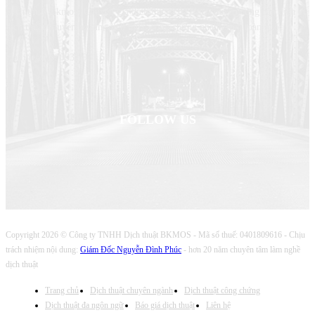
Dịch thuật Bkmos- Chuyên gia dịch thuật của bạn, chuyên cung cấp dịch vụ
dịch thuật chuyên ngành, dịch thuật công chứng nhanh trên toàn quốc
Hotline/zalo: 0931.931.616
FOLLOW US
Copyright 2026 © Công ty TNHH Dịch thuật BKMOS - Mã số thuế: 0401809616 - Chịu
trách nhiệm nội dung:
Giám Đốc Nguyễn Đình Phúc
- hơn 20 năm chuyên tâm làm nghề
dịch thuật
Trang chủ
Dịch thuật chuyên ngành
Dịch thuật công chứng
Dịch thuật đa ngôn ngữ
Báo giá dịch thuật
Liên hệ