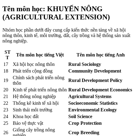
Tên môn học: KHUYẾN NÔNG
(AGRICULTURAL EXTENSION)
Nhóm học phần dưới đây cung cấp kiến thức nền tảng về xã hội
nông thôn, kinh tế, môi trường, đất, cây trồng và hệ thống sản xuất
nông nghiệp.
ST
Tên môn học tiếng Việt
Tên môn học tiếng Anh
T
17
Xã hội học nông thôn
Rural Sociology
18
Phát triển cộng đồng
Community Development
Chính sách phát triển nông
19
Rural Development Policy
thôn
20
Kinh tế phát triển nông thôn
Rural Development Economics
21
Hệ thống nông nghiệp
Agricultural Systems
22
Thống kê kinh tế xã hội
Socioeconomic Statistics
23
Sinh thái môi trường
Environmental Ecology
24
Khoa học đất
Soil Science
25
Bảo vệ thực vật
Crop Protection
Giống cây trồng nông
26
Crop Breeding
nghiệp