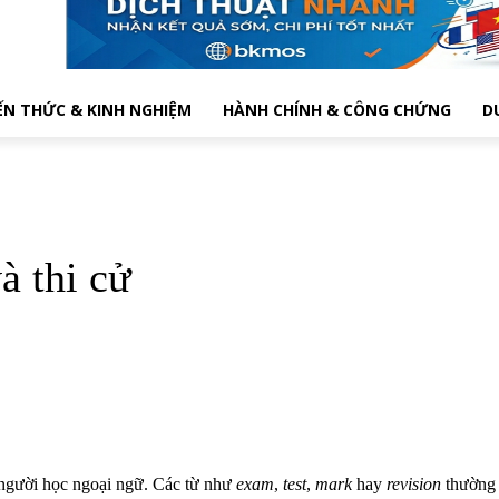
ẾN THỨC & KINH NGHIỆM
HÀNH CHÍNH & CÔNG CHỨNG
D
à thi cử
à người học ngoại ngữ. Các từ như
exam
,
test
,
mark
hay
revision
thường 