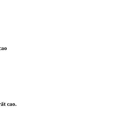
cao
rất cao.