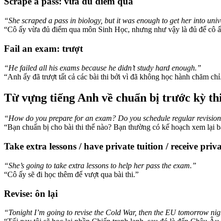
Scrape a pass: vừa đủ điểm qua
“She scraped a pass in biology, but it was enough to get her into univ
“Cô ấy vừa đủ điểm qua môn Sinh Học, nhưng như vậy là đủ để cô ấ
Fail an exam: trượt
“He failed all his exams because he didn’t study hard enough.”
“Anh ấy đã trượt tất cả các bài thi bởi vì đã không học hành chăm chỉ
Từ vựng tiếng Anh về chuẩn bị trước kỳ th
“How do you prepare for an exam? Do you schedule regular revision se
“Bạn chuẩn bị cho bài thi thế nào? Bạn thường có kế hoạch xem lại bà
Take extra lessons / have private tuition / receive pri
“She’s going to take extra lessons to help her pass the exam.”
“Cô ấy sẽ đi học thêm để vượt qua bài thi.”
Revise: ôn lại
“Tonight I’m going to revise the Cold War, then the EU tomorrow nig