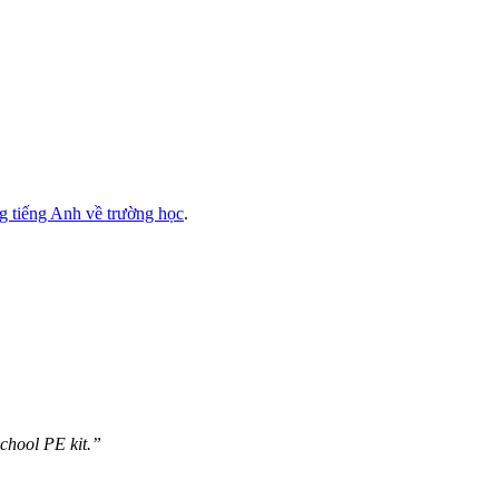
g tiếng Anh về trường học
.
school PE kit.”