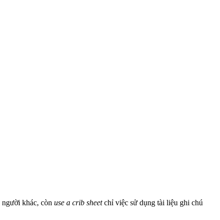
a người khác, còn
use a crib sheet
chỉ việc sử dụng tài liệu ghi chú