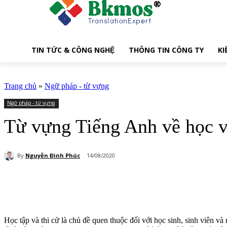
TIN TỨC & CÔNG NGHỆ
THÔNG TIN CÔNG TY
KI
Trang chủ
»
Ngữ pháp - từ vựng
Ngữ pháp - từ vựng
Từ vựng Tiếng Anh về học v
By
Nguyễn Đình Phúc
14/08/2020
Share
Học tập và thi cử là chủ đề quen thuộc đối với học sinh, sinh viên v