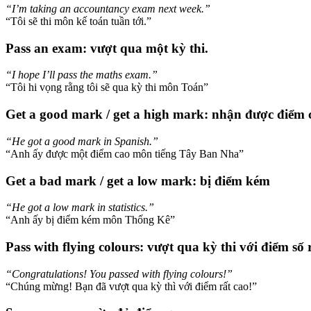
“I’m taking an accountancy exam next week.”
“Tôi sẽ thi môn kế toán tuần tới.”
Pass an exam: vượt qua một kỳ thi.
“I hope I’ll pass the maths exam.”
“Tôi hi vọng rằng tôi sẽ qua kỳ thi môn Toán”
Get a good mark / get a high mark: nhận được điểm 
“He got a good mark in Spanish.”
“Anh ấy được một điểm cao môn tiếng Tây Ban Nha”
Get a bad mark / get a low mark: bị điểm kém
“He got a low mark in statistics.”
“Anh ấy bị điểm kém môn Thống Kê”
Pass with flying colours: vượt qua kỳ thi với điểm số 
“Congratulations! You passed with flying colours!”
“Chúng mừng! Bạn đã vượt qua kỳ thì với điểm rất cao!”