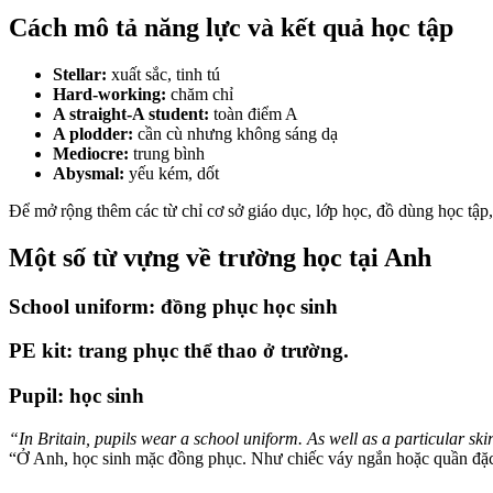
Cách mô tả năng lực và kết quả học tập
Stellar:
xuất sắc, tinh tú
Hard-working:
chăm chỉ
A straight-A student:
toàn điểm A
A plodder:
cần cù nhưng không sáng dạ
Mediocre:
trung bình
Abysmal:
yếu kém, dốt
Để mở rộng thêm các từ chỉ cơ sở giáo dục, lớp học, đồ dùng học tập
Một số từ vựng về trường học tại Anh
School uniform: đồng phục học sinh
PE kit: trang phục thể thao ở trường.
Pupil: học sinh
“In Britain, pupils wear a school uniform. As well as a particular skir
“Ở Anh, học sinh mặc đồng phục. Như chiếc váy ngắn hoặc quần đặc b