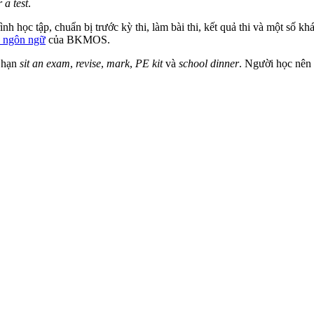
r a test
.
ình học tập, chuẩn bị trước kỳ thi, làm bài thi, kết quả thi và một số 
a ngôn ngữ
của BKMOS.
g hạn
sit an exam
,
revise
,
mark
,
PE kit
và
school dinner
. Người học nên 