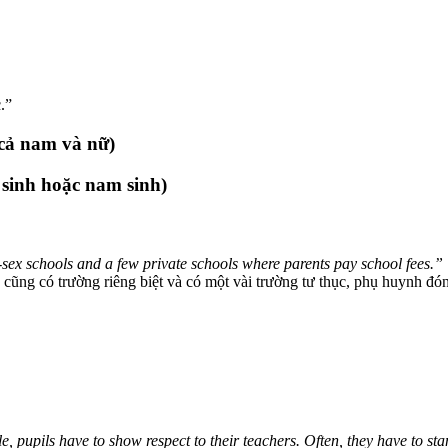
.”
 cả nam và nữ)
ữ sinh hoặc nam sinh)
-sex schools and a few private schools where parents pay school fees.”
cũng có trường riêng biệt và có một vài trường tư thục, phụ huynh đón
e, pupils have to show respect to their teachers. Often, they have to 