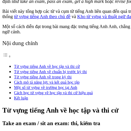
định như
take an exam
,
pass an exam
,
get a high mark
hoặc
revise fo
Bài viết này tổng hợp các từ và cụm từ tiếng Anh liên quan đến quá tr
thống
từ vựng tiếng Anh theo chủ đề
và
Kho từ vựng và thuật ngữ đ
Một số cách diễn đạt trong bài mang đặc trưng tiếng Anh Anh, chẳn
ngữ cảnh.
Nội dung chính
Từ vựng tiếng Anh về học tập và thi cử
Từ vựng tiếng Anh về chuẩn bị trước kỳ thi
Từ vựng tiếng Anh về trong kỳ thi
Cách mô tả năng lực và kết quả học tập
Một số từ vựng về trường học tại Anh
Cách học từ vựng về học tập và thi cử hiệu quả
Kết luận
Từ vựng tiếng Anh về học tập và thi cử
Take an exam / sit an exam: thi, kiểm tra