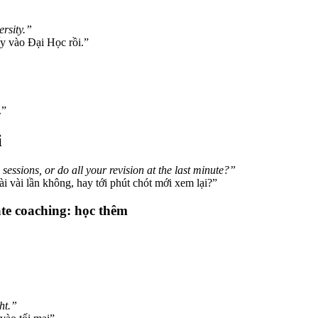
ersity.”
y vào Đại Học rồi.”
.”
i
ssions, or do all your revision at the last minute?”
i vài lần không, hay tới phút chót mới xem lại?”
vate coaching: học thêm
ht.”