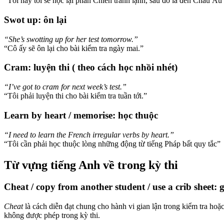
“Tối nay tôi sẽ học lại phần Chiến tranh lạnh, sau đó là đến Châu Âu
Swot up: ôn lại
“She’s swotting up for her test tomorrow.”
“Cô ấy sẽ ôn lại cho bài kiểm tra ngày mai.”
Cram: luyện thi ( theo cách học nhồi nhét)
“I’ve got to cram for next week’s test.”
“Tôi phải luyện thi cho bài kiểm tra tuần tới.”
Learn by heart / memorise: học thuộc
“I need to learn the French irregular verbs by heart.”
“Tôi cần phải học thuộc lòng những động từ tiếng Pháp bất quy tắc”
Từ vựng tiếng Anh về trong kỳ thi
Cheat / copy from another student / use a crib sheet:
Cheat
là cách diễn đạt chung cho hành vi gian lận trong kiểm tra hoặc
không được phép trong kỳ thi.