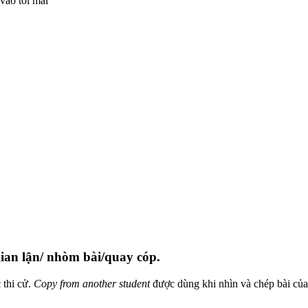
 vào tối mai”
 gian lận/ nhòm bài/quay cóp.
 thi cử.
Copy from another student
được dùng khi nhìn và chép bài củ