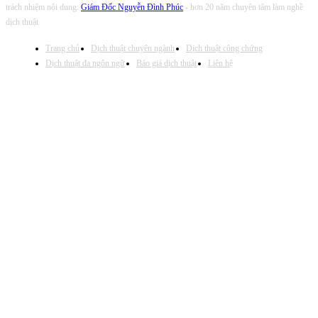
trách nhiệm nội dung:
Giám Đốc Nguyễn Đình Phúc
- hơn 20 năm chuyên tâm làm nghề
dịch thuật
Trang chủ
Dịch thuật chuyên ngành
Dịch thuật công chứng
Dịch thuật đa ngôn ngữ
Báo giá dịch thuật
Liên hệ