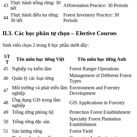
Thực hành trồng rừng: 30
43
Afforestation Practice: 30 Periods
tiết
Thực hành điều tra rừng:
Forest Inventory Practice: 30
44
30 tiết
Periods
II.3. Các học phần tự chọn – Elective Courses
Sinh viên chọn 2 trong 8 học phần dưới đây:
ST
Tên môn học tiếng Việt
Tên môn học tiếng Anh
T
45
Nghiệp vụ kiểm lâm
Forest Ranger Operations
Management of Different Forest
46
Quản lý các loại rừng
Types
Môi trường và phát triển lâm
Environment and Forestry
47
nghiệp
Development
Ứng dụng GIS trong lâm
48
GIS Applications in Forestry
nghiệp
49
Trồng rừng phòng hộ
Protection Forest Establishment
Specialty Forest Plantation
50
Trồng rừng đặc sản
Establishment
51
Sản lượng rừng
Forest Yield