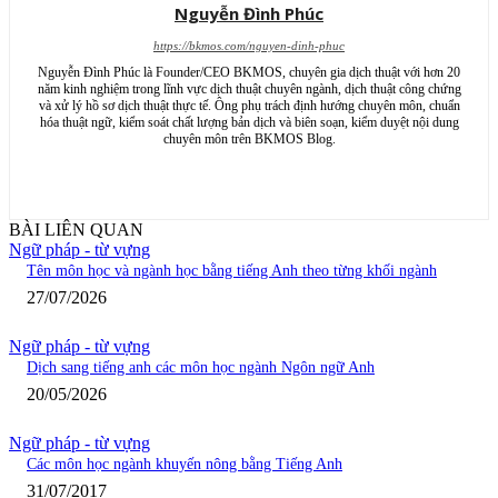
Nguyễn Đình Phúc
https://bkmos.com/nguyen-dinh-phuc
Nguyễn Đình Phúc là Founder/CEO BKMOS, chuyên gia dịch thuật với hơn 20
năm kinh nghiệm trong lĩnh vực dịch thuật chuyên ngành, dịch thuật công chứng
và xử lý hồ sơ dịch thuật thực tế. Ông phụ trách định hướng chuyên môn, chuẩn
hóa thuật ngữ, kiểm soát chất lượng bản dịch và biên soạn, kiểm duyệt nội dung
chuyên môn trên BKMOS Blog.
BÀI LIÊN QUAN
Ngữ pháp - từ vựng
Tên môn học và ngành học bằng tiếng Anh theo từng khối ngành
27/07/2026
Ngữ pháp - từ vựng
Dịch sang tiếng anh các môn học ngành Ngôn ngữ Anh
20/05/2026
Ngữ pháp - từ vựng
Các môn học ngành khuyến nông bằng Tiếng Anh
31/07/2017