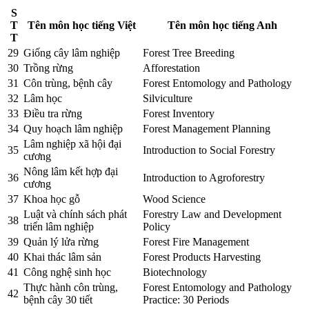
S
T
Tên môn học tiếng Việt
Tên môn học tiếng Anh
T
29
Giống cây lâm nghiệp
Forest Tree Breeding
30
Trồng rừng
Afforestation
31
Côn trùng, bệnh cây
Forest Entomology and Pathology
32
Lâm học
Silviculture
33
Điều tra rừng
Forest Inventory
34
Quy hoạch lâm nghiệp
Forest Management Planning
Lâm nghiệp xã hội đại
35
Introduction to Social Forestry
cương
Nông lâm kết hợp đại
36
Introduction to Agroforestry
cương
37
Khoa học gỗ
Wood Science
Luật và chính sách phát
Forestry Law and Development
38
triển lâm nghiệp
Policy
39
Quản lý lửa rừng
Forest Fire Management
40
Khai thác lâm sản
Forest Products Harvesting
41
Công nghệ sinh học
Biotechnology
Thực hành côn trùng,
Forest Entomology and Pathology
42
bệnh cây 30 tiết
Practice: 30 Periods