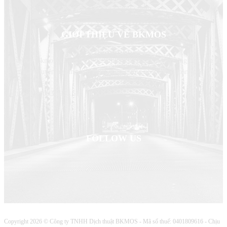
GIỚI THIỆU VỀ BKMOS
Dịch thuật Bkmos- Chuyên gia dịch thuật của bạn, chuyên cung cấp dịch vụ
dịch thuật chuyên ngành, dịch thuật công chứng nhanh trên toàn quốc
Hotline/zalo: 0931.931.616
FOLLOW US
Copyright 2026 © Công ty TNHH Dịch thuật BKMOS - Mã số thuế: 0401809616 - Chịu