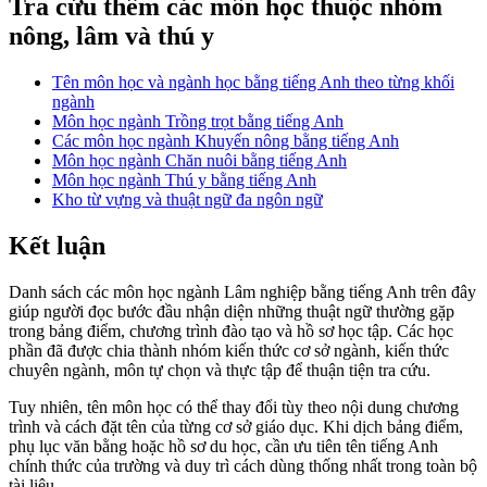
Tra cứu thêm các môn học thuộc nhóm
nông, lâm và thú y
Tên môn học và ngành học bằng tiếng Anh theo từng khối
ngành
Môn học ngành Trồng trọt bằng tiếng Anh
Các môn học ngành Khuyến nông bằng tiếng Anh
Môn học ngành Chăn nuôi bằng tiếng Anh
Môn học ngành Thú y bằng tiếng Anh
Kho từ vựng và thuật ngữ đa ngôn ngữ
Kết luận
Danh sách các môn học ngành Lâm nghiệp bằng tiếng Anh trên đây
giúp người đọc bước đầu nhận diện những thuật ngữ thường gặp
trong bảng điểm, chương trình đào tạo và hồ sơ học tập. Các học
phần đã được chia thành nhóm kiến thức cơ sở ngành, kiến thức
chuyên ngành, môn tự chọn và thực tập để thuận tiện tra cứu.
Tuy nhiên, tên môn học có thể thay đổi tùy theo nội dung chương
trình và cách đặt tên của từng cơ sở giáo dục. Khi dịch bảng điểm,
phụ lục văn bằng hoặc hồ sơ du học, cần ưu tiên tên tiếng Anh
chính thức của trường và duy trì cách dùng thống nhất trong toàn bộ
tài liệu.