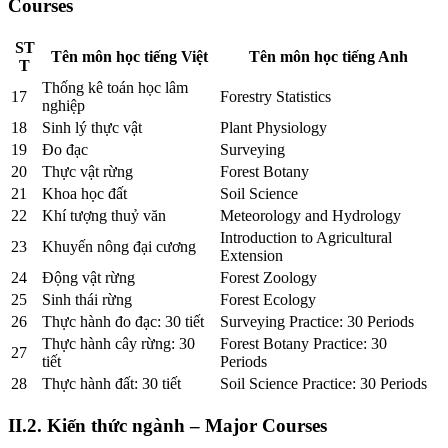
Courses
ST
Tên môn học tiếng Việt
Tên môn học tiếng Anh
T
Thống kê toán học lâm
17
Forestry Statistics
nghiệp
18
Sinh lý thực vật
Plant Physiology
19
Đo đạc
Surveying
20
Thực vật rừng
Forest Botany
21
Khoa học đất
Soil Science
22
Khí tượng thuỷ văn
Meteorology and Hydrology
Introduction to Agricultural
23
Khuyến nông đại cương
Extension
24
Động vật rừng
Forest Zoology
25
Sinh thái rừng
Forest Ecology
26
Thực hành đo đạc: 30 tiết
Surveying Practice: 30 Periods
Thực hành cây rừng: 30
Forest Botany Practice: 30
27
tiết
Periods
28
Thực hành đất: 30 tiết
Soil Science Practice: 30 Periods
II.2. Kiến thức ngành – Major Courses