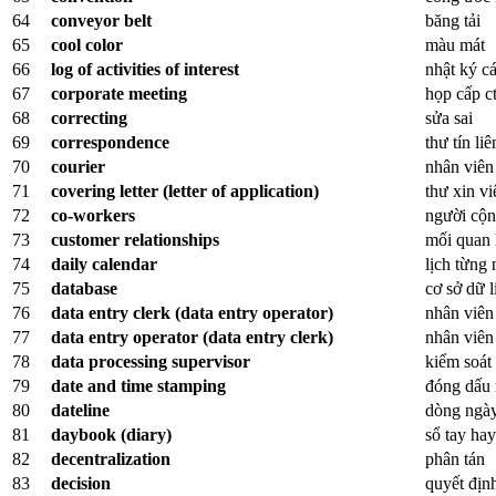
64
conveyor belt
băng tải
65
cool color
màu mát
66
log of activities of interest
nhật ký c
67
corporate meeting
họp cấp c
68
correcting
sửa sai
69
correspondence
thư tín liê
70
courier
nhân viên
71
covering letter (letter of application)
thư xin vi
72
co-workers
người cộn
73
customer relationships
mối quan 
74
daily calendar
lịch từng 
75
database
cơ sở dữ l
76
data entry clerk (data entry operator)
nhân viên
77
data entry operator (data entry clerk)
nhân viên
78
data processing supervisor
kiểm soát
79
date and time stamping
đóng dấu 
80
dateline
dòng ngày
81
daybook (diary)
sổ tay hay
82
decentralization
phân tán
83
decision
quyết địn