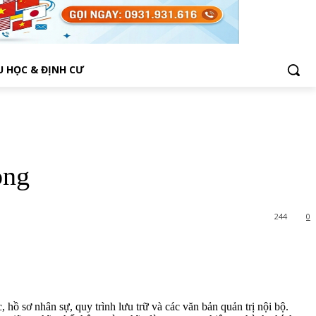
U HỌC & ĐỊNH CƯ
òng
244
0
 hồ sơ nhân sự, quy trình lưu trữ và các văn bản quản trị nội bộ.