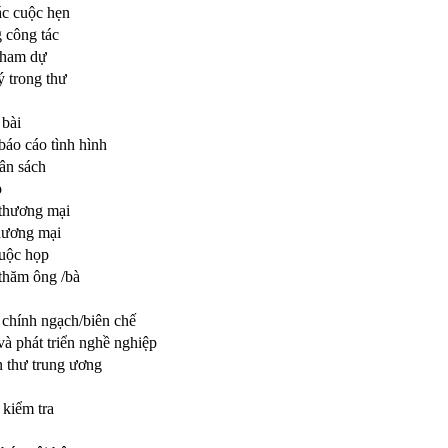
ác cuộc hẹn
 công tác
tham dự
ý trong thư
 bài
báo cáo tình hình
ân sách
p
 thương mại
thương mại
cuộc họp
 thăm ông /bà
 chính ngạch/biên chế
và phát triển nghề nghiệp
 thư trung ương
 kiểm tra