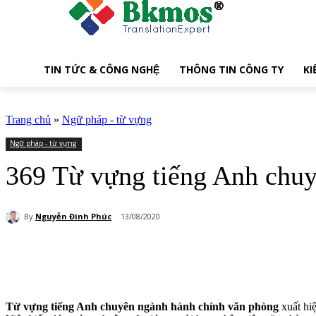
TIN TỨC & CÔNG NGHỆ
THÔNG TIN CÔNG TY
KI
Trang chủ
»
Ngữ pháp - từ vựng
Ngữ pháp - từ vựng
369 Từ vựng tiếng Anh chuy
By
Nguyễn Đình Phúc
13/08/2020
Share
Từ vựng tiếng Anh chuyên ngành hành chính văn phòng
xuất hiệ