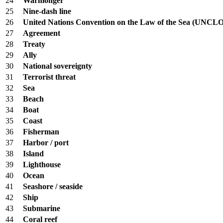
24
Warmonger
25
Nine-dash line
26
United Nations Convention on the Law of the Sea (UNCL
27
Agreement
28
Treaty
29
Ally
30
National sovereignty
31
Terrorist threat
32
Sea
33
Beach
34
Boat
35
Coast
36
Fisherman
37
Harbor / port
38
Island
39
Lighthouse
40
Ocean
41
Seashore / seaside
42
Ship
43
Submarine
44
Coral reef