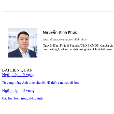
Nguyễn Đình Phúc
https://bkmos.com/nguyen-dinh-phuc
Nguyễn Đình Phúc là Founder/CEO BKMOS, chuyên gia dịch 
hóa thuật ngữ, kiểm soát chất lượng bản dịch và biên so
BÀI LIÊN QUAN
Ngữ pháp - từ vựng
Từ vựng tiếng Anh theo chủ đề: Hệ thống tra cứu dễ học
Ngữ pháp - từ vựng
Các loại bơm trong tiếng Anh