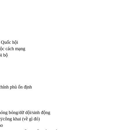
t Quốc hội
uộc cách mạng
ội bộ
 chính phủ ổn định
nóng bỏng/dữ dội/sinh động
ị/công khai (về gì đó)
ào