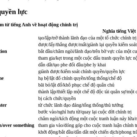
quyền lực
m từ tiếng Anh về hoạt động chính trị
Nghĩa tiếng Việt
tạo/lập/trở thành lãnh đạo của một tổ chức chính trị
được/lấy/thắng được/mất/giành lại quyền kiểm soá
tion
bắt đầu/châm ngòi/lãnh đạo/trên bờ vực của một c
tham gia/kẹt trong một cuộc đấu tranh quyền lực n
dẫn dắt/tạo phe đối đầu/phe ly khai
giành được/kiểm soát chính quyền/quyền lực
me
hạ bệ/lật đổ chính quyền/tổng thống/chế độ
bãi bỏ/lật đổ/khô phục chế độ quân chủ
thành lập/thiết lập một chế độ độc tài quân sự/một
bị cách chức/quyền
ster
từ chức lãnh đạo đảng/tổng thống/thủ tướng
bước vào/nghỉ hưu từ/quay lại cuộc đời chính trị
châm ngòi/kích động một cuộc tranh luận nảy lửa/
 on/over something
tham gia vào/đóng góp cho cuộc tranh luận chính tr
khởi động/bắt đầu/dẫn dắt một chiến dịch/phong tr