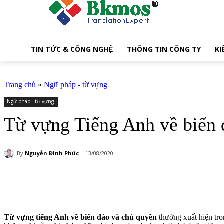
TIN TỨC & CÔNG NGHỆ
THÔNG TIN CÔNG TY
KI
Trang chủ
»
Ngữ pháp - từ vựng
Ngữ pháp - từ vựng
Từ vựng Tiếng Anh về biển 
By
Nguyễn Đình Phúc
13/08/2020
Share
Từ vựng tiếng Anh về biển đảo và chủ quyền
thường xuất hiện tron