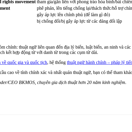
vil rights movement
tham gia/gắn liền với phong trào hòa bình/bài chi
rnment
phê phán, lên tiếng chống lại/thách thức/hỗ trợ chí
gây áp lực lên chính phủ (để làm gì đó)
bị chống đối/bị gây áp lực từ các đảng đối lập
chính: thuật ngữ liên quan đến địa lý biển, luật biển, an ninh và các 
ch kết hợp động từ với danh từ trong các cụm từ dài.
 về quốc gia và quốc tịch
, hệ thống
thuật ngữ hành chính – pháp lý ti
 cầu cao về tính chính xác và nhất quán thuật ngữ, bạn có thể tham kh
under/CEO BKMOS, chuyên gia dịch thuật hơn 20 năm kinh nghiệm.