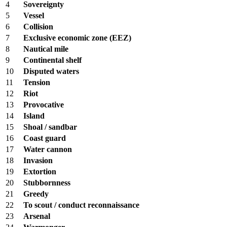
4
Sovereignty
5
Vessel
6
Collision
7
Exclusive economic zone (EEZ)
8
Nautical mile
9
Continental shelf
10
Disputed waters
11
Tension
12
Riot
13
Provocative
14
Island
15
Shoal / sandbar
16
Coast guard
17
Water cannon
18
Invasion
19
Extortion
20
Stubbornness
21
Greedy
22
To scout / conduct reconnaissance
23
Arsenal