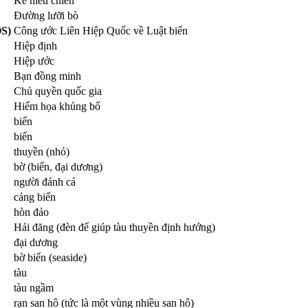
Kẻ hiếu chiến
Đường lưỡi bò
OS)
Công ước Liên Hiệp Quốc về Luật biển
Hiệp định
Hiệp ước
Bạn đồng minh
Chủ quyền quốc gia
Hiểm họa khủng bố
biển
biển
thuyền (nhỏ)
bờ (biển, đại dương)
người đánh cá
cảng biển
hòn đảo
Hải đăng (đèn để giúp tàu thuyền định hướng)
đại dương
bờ biển (seaside)
tàu
tàu ngầm
rạn san hô (tức là một vùng nhiều san hô)