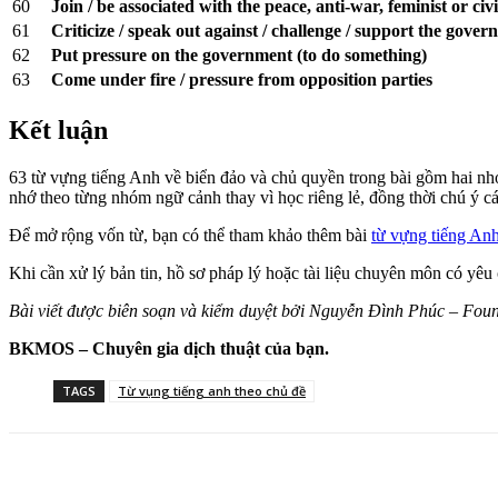
60
Join / be associated with the peace, anti-war, feminist or ci
61
Criticize / speak out against / challenge / support the gove
62
Put pressure on the government (to do something)
63
Come under fire / pressure from opposition parties
Kết luận
63 từ vựng tiếng Anh về biển đảo và chủ quyền trong bài gồm hai nhóm 
nhớ theo từng nhóm ngữ cảnh thay vì học riêng lẻ, đồng thời chú ý cá
Để mở rộng vốn từ, bạn có thể tham khảo thêm bài
từ vựng tiếng Anh
Khi cần xử lý bản tin, hồ sơ pháp lý hoặc tài liệu chuyên môn có yêu
Bài viết được biên soạn và kiểm duyệt bởi Nguyễn Đình Phúc – Fo
BKMOS – Chuyên gia dịch thuật của bạn.
TAGS
Từ vụng tiếng anh theo chủ đề
Share