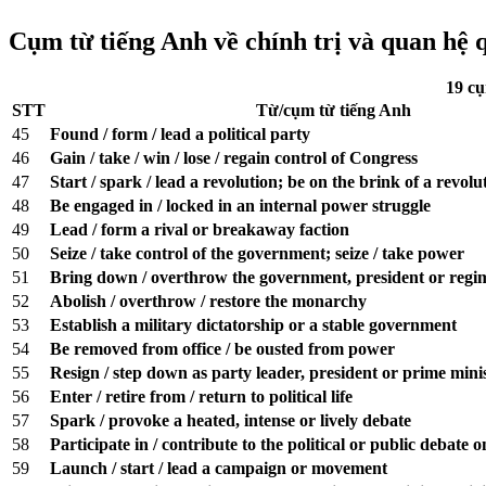
Cụm từ tiếng Anh về chính trị và quan hệ 
19 cụ
STT
Từ/cụm từ tiếng Anh
45
Found / form / lead a political party
46
Gain / take / win / lose / regain control of Congress
47
Start / spark / lead a revolution; be on the brink of a revolu
48
Be engaged in / locked in an internal power struggle
49
Lead / form a rival or breakaway faction
50
Seize / take control of the government; seize / take power
51
Bring down / overthrow the government, president or regi
52
Abolish / overthrow / restore the monarchy
53
Establish a military dictatorship or a stable government
54
Be removed from office / be ousted from power
55
Resign / step down as party leader, president or prime mini
56
Enter / retire from / return to political life
57
Spark / provoke a heated, intense or lively debate
58
Participate in / contribute to the political or public debate
59
Launch / start / lead a campaign or movement