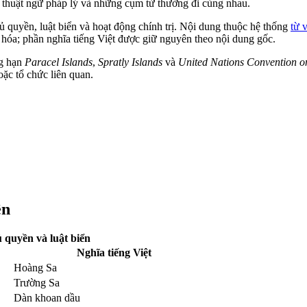
, thuật ngữ pháp lý và những cụm từ thường đi cùng nhau.
ủ quyền, luật biển và hoạt động chính trị. Nội dung thuộc hệ thống
từ 
a; phần nghĩa tiếng Việt được giữ nguyên theo nội dung gốc.
ng hạn
Paracel Islands
,
Spratly Islands
và
United Nations Convention on
oặc tổ chức liên quan.
ền
ủ quyền và luật biển
Nghĩa tiếng Việt
Hoàng Sa
Trường Sa
Dàn khoan dầu