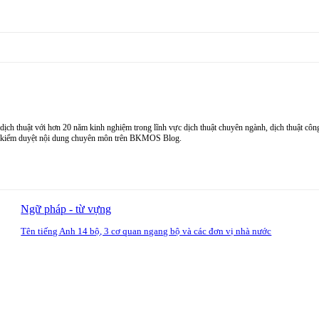
thuật với hơn 20 năm kinh nghiệm trong lĩnh vực dịch thuật chuyên ngành, dịch thuật công 
ạn, kiểm duyệt nội dung chuyên môn trên BKMOS Blog.
Ngữ pháp - từ vựng
Tên tiếng Anh 14 bộ, 3 cơ quan ngang bộ và các đơn vị nhà nước