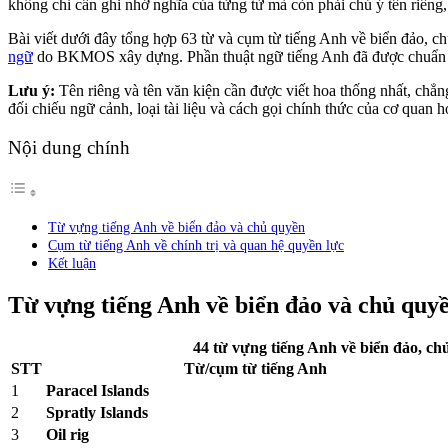
không chỉ cần ghi nhớ nghĩa của từng từ mà còn phải chú ý tên riêng
Bài viết dưới đây tổng hợp 63 từ và cụm từ tiếng Anh về biển đảo, ch
ngữ
do BKMOS xây dựng. Phần thuật ngữ tiếng Anh đã được chuẩn hó
Lưu ý:
Tên riêng và tên văn kiện cần được viết hoa thống nhất, chẳ
đối chiếu ngữ cảnh, loại tài liệu và cách gọi chính thức của cơ quan h
Nội dung chính
Từ vựng tiếng Anh về biển đảo và chủ quyền
Cụm từ tiếng Anh về chính trị và quan hệ quyền lực
Kết luận
Từ vựng tiếng Anh về biển đảo và chủ quy
44 từ vựng tiếng Anh về biển đảo, ch
STT
Từ/cụm từ tiếng Anh
1
Paracel Islands
2
Spratly Islands
3
Oil rig