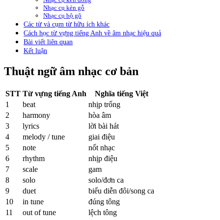
Nhạc cụ kèn gỗ
Nhạc cụ bộ gõ
Các từ và cụm từ hữu ích khác
Cách học từ vựng tiếng Anh về âm nhạc hiệu quả
Bài viết liên quan
Kết luận
Thuật ngữ âm nhạc cơ bản
STT
Từ vựng tiếng Anh
Nghĩa tiếng Việt
1
beat
nhịp trống
2
harmony
hòa âm
3
lyrics
lời bài hát
4
melody / tune
giai điệu
5
note
nốt nhạc
6
rhythm
nhịp điệu
7
scale
gam
8
solo
solo/đơn ca
9
duet
biểu diễn đôi/song ca
10
in tune
đúng tông
11
out of tune
lệch tông