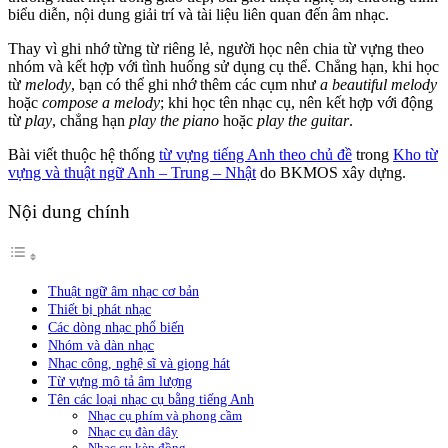
biểu diễn, nội dung giải trí và tài liệu liên quan đến âm nhạc.
Thay vì ghi nhớ từng từ riêng lẻ, người học nên chia từ vựng theo
nhóm và kết hợp với tình huống sử dụng cụ thể. Chẳng hạn, khi học
từ
melody
, bạn có thể ghi nhớ thêm các cụm như
a beautiful melody
hoặc
compose a melody
; khi học tên nhạc cụ, nên kết hợp với động
từ
play
, chẳng hạn
play the piano
hoặc
play the guitar
.
Bài viết thuộc hệ thống
từ vựng tiếng Anh theo chủ đề
trong
Kho từ
vựng và thuật ngữ Anh – Trung – Nhật
do BKMOS xây dựng.
Nội dung chính
Thuật ngữ âm nhạc cơ bản
Thiết bị phát nhạc
Các dòng nhạc phổ biến
Nhóm và dàn nhạc
Nhạc công, nghệ sĩ và giọng hát
Từ vựng mô tả âm lượng
Tên các loại nhạc cụ bằng tiếng Anh
Nhạc cụ phím và phong cầm
Nhạc cụ đàn dây
Nhạc cụ kèn đồng