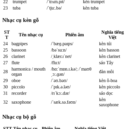
22
trumpet
/ˈtrʌm.pɪt/
kèn trumpet
23
tuba
/ˈtjuː.bə/
kèn tuba
Nhạc cụ kèn gỗ
ST
Nghĩa tiếng
Tên nhạc cụ
Phiên âm
T
Việt
24
bagpipes
/ˈbæɡ.paɪps/
kèn túi
25
bassoon
/bəˈsuːn/
kèn basson
26
clarinet
/ˌklær.ɪˈnet/
kèn clarinet
27
flute
/fluːt/
sáo Tây
harmonica / mouth
/hɑːˈmɒn.ɪ.kə/; /ˈmaʊθ
28
đàn môi
organ
ˌɔː.ɡən/
29
oboe
/ˈəʊ.bəʊ/
kèn ô-boa
30
piccolo
/ˈpɪk.ə.ləʊ/
kèn piccolo
31
recorder
/rɪˈkɔː.dər/
sáo dọc
kèn
32
saxophone
/ˈsæk.sə.fəʊn/
saxophone
Nhạc cụ bộ gõ
STT
Tên nhạc cụ
Phiên âm
Nghĩa tiếng Việt