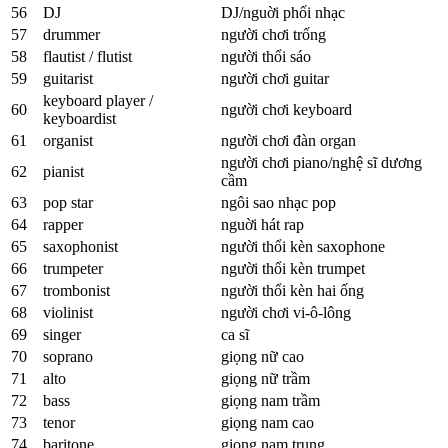
56
DJ
DJ/nguời phối nhạc
57
drummer
người chơi trống
58
flautist / flutist
người thổi sáo
59
guitarist
người chơi guitar
keyboard player /
60
người chơi keyboard
keyboardist
61
organist
người chơi đàn organ
người chơi piano/nghệ sĩ dương
62
pianist
cầm
63
pop star
ngôi sao nhạc pop
64
rapper
nguời hát rap
65
saxophonist
người thổi kèn saxophone
66
trumpeter
người thổi kèn trumpet
67
trombonist
người thổi kèn hai ống
68
violinist
người chơi vi-ô-lông
69
singer
ca sĩ
70
soprano
giọng nữ cao
71
alto
giọng nữ trầm
72
bass
giọng nam trầm
73
tenor
giọng nam cao
74
baritone
giọng nam trung