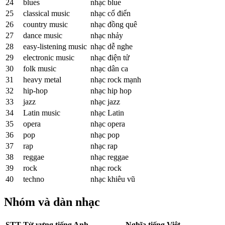
24
blues
nhạc blue
25
classical music
nhạc cổ điển
26
country music
nhạc đồng quê
27
dance music
nhạc nhảy
28
easy-listening music
nhạc dễ nghe
29
electronic music
nhạc điện tử
30
folk music
nhạc dân ca
31
heavy metal
nhạc rock mạnh
32
hip-hop
nhạc hip hop
33
jazz
nhạc jazz
34
Latin music
nhạc Latin
35
opera
nhạc opera
36
pop
nhạc pop
37
rap
nhạc rap
38
reggae
nhạc reggae
39
rock
nhạc rock
40
techno
nhạc khiêu vũ
Nhóm và dàn nhạc
STT
Từ vựng tiếng Anh
Nghĩa tiếng Việt