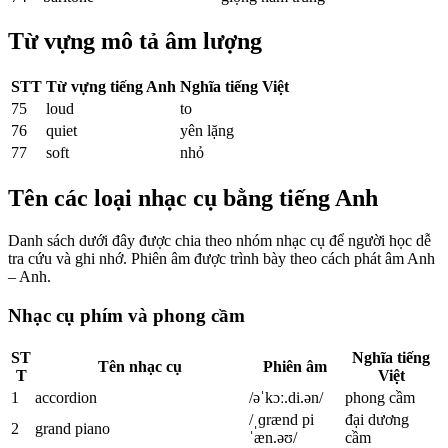
Từ vựng mô tả âm lượng
STT
Từ vựng tiếng Anh
Nghĩa tiếng Việt
75
loud
to
76
quiet
yên lặng
77
soft
nhỏ
Tên các loại nhạc cụ bằng tiếng Anh
Danh sách dưới đây được chia theo nhóm nhạc cụ để người học dễ
tra cứu và ghi nhớ. Phiên âm được trình bày theo cách phát âm Anh
– Anh.
Nhạc cụ phím và phong cầm
ST
Nghĩa tiếng
Tên nhạc cụ
Phiên âm
T
Việt
1
accordion
/əˈkɔː.di.ən/
phong cầm
/ˌɡrænd pi
đại dương
2
grand piano
ˈæn.əʊ/
cầm