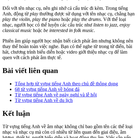
Đối với tên nhạc cụ, nên ghi nhớ cả cấu trúc đi kèm. Trong tiếng
Anh, động từ
play
thường được sử dụng với tên nhạc cụ, chẳng hạn
play the violin
,
play the piano
hoặc
play the drums
. Với thể loại
nhạc, người học có thể luyện các cấu trúc như
listen to jazz
,
enjoy
classical music
hoặc
be interested in folk music
.
Phiên âm giúp người học nhận biết cách phát âm nhưng không nên
thay thế hoàn toàn việc nghe. Bạn có thể nghe từ trong từ điển, bài
hát, chương trình biểu diễn hoặc video giới thiệu nhạc cụ để làm
quen với cách phát âm thực tế.
Bài viết liên quan
Tổng hợp từ vựng tiếng Anh theo chủ đề thông dụng
68 từ vựng tiếng Anh về bóng đá
Từ vựng tiếng Anh về ngày nghỉ và lễ hội
Từ vựng tiếng Anh về du lịch
Kết luận
Từ vựng tiếng Anh về âm nhạc không chỉ bao gồm tên các thể loại
nhạc và nhạc cụ mà còn có nhiều từ liên quan đến giai điệu, âm
lượng, thiết bị, người biểu diễn và hoạt động thu âm. Việc sắp xếp