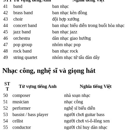
41
band
ban nhạc
42
brass band
ban nhạc kèn đồng
43
choir
đội hợp xướng
44
concert band
ban nhạc biểu diễn trong buổi hòa nhạc
45
jazz band
ban nhạc jazz
46
orchestra
dàn nhạc giao hưởng
47
pop group
nhóm nhạc pop
48
rock band
ban nhạc rock
49
string quartet
nhóm nhạc tứ tấu đàn dây
Nhạc công, nghệ sĩ và giọng hát
ST
Từ vựng tiếng Anh
Nghĩa tiếng Việt
T
50
composer
nhà soạn nhạc
51
musician
nhạc công
52
performer
nghệ sĩ biểu diễn
53
bassist / bass player
người chơi guitar bass
54
cellist
người chơi vi-ô-lông xen
55
conductor
người chỉ huy dàn nhạc