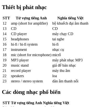
Thiết bị phát nhạc
STT
Từ vựng tiếng Anh
Nghĩa tiếng Việt
12
amp (short for amplifier)
bộ khuếch đại âm thanh
13
CD
CD
14
CD player
máy chạy CD
15
headphones
tai nghe
16
hi-fi / hi-fi system
hi-fi
17
instrument
nhạc cụ
18
mic (short for microphone)
micrô
19
MP3 player
máy phát nhạc MP3
20
music stand
giá để bản nhạc
21
record player
máy thu âm
22
speakers
loa
23
stereo / stereo system
dàn âm thanh nổi
Các dòng nhạc phổ biến
STT
Từ vựng tiếng Anh
Nghĩa tiếng Việt