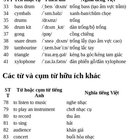
33
bass drum
/ˌbeɪs ˈdrʌm/
trống bass (tạo âm vực trầm)
34
cymbals
/ˈsɪm.bəlz/
xanh-ban/chũm chọe
35
drums
/drʌmz/
trống
36
drum kit
/ˈdrʌm ˌkɪt/
dàn trống/bộ trống
37
gong
/ɡɒŋ/
cồng chiêng
38
snare drum
/ˈsneə ˌdrʌm/
trống lẫy (tạo âm vực cao)
39
tambourine
/ˌtæm.bərˈiːn/
trống lắc tay
40
triangle
/ˈtraɪ.æŋ.ɡəl/
kẻng ba góc/kẻng tam giác
41
xylophone
/ˈzaɪ.lə.fəʊn/
đàn phiến gỗ/đàn xylophone
Các từ và cụm từ hữu ích khác
ST
Từ hoặc cụm từ tiếng
Nghĩa tiếng Việt
T
Anh
78
to listen to music
nghe nhạc
79
to play an instrument
chơi nhạc cụ
80
to record
thu âm
81
to sing
hát
82
audience
khán giả
83
concert
buổi hòa nhạc