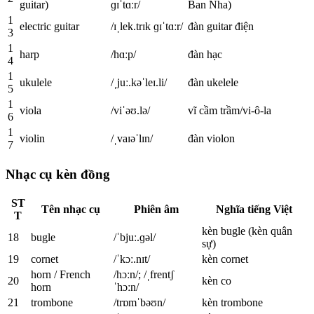
guitar)
ɡɪˈtɑːr/
Ban Nha)
1
electric guitar
/ɪˌlek.trɪk ɡɪˈtɑːr/
đàn guitar điện
3
1
harp
/hɑːp/
đàn hạc
4
1
ukulele
/ˌjuː.kəˈleɪ.li/
đàn ukelele
5
1
viola
/viˈəʊ.lə/
vĩ cầm trầm/vi-ô-la
6
1
violin
/ˌvaɪəˈlɪn/
đàn violon
7
Nhạc cụ kèn đồng
ST
Tên nhạc cụ
Phiên âm
Nghĩa tiếng Việt
T
kèn bugle (kèn quân
18
bugle
/ˈbjuː.ɡəl/
sự)
19
cornet
/ˈkɔː.nɪt/
kèn cornet
horn / French
/hɔːn/; /ˌfrentʃ
20
kèn co
horn
ˈhɔːn/
21
trombone
/trɒmˈbəʊn/
kèn trombone