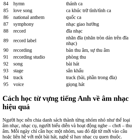
84
hymn
thánh ca
85
love song
ca khúc trữ tình/tình ca
86
national anthem
quốc ca
87
symphony
nhạc giao hưởng
88
record
đĩa nhạc
nhãn đĩa (nhãn tròn dán trên đĩa
89
record label
nhạc)
90
recording
bản thu âm, sự thu âm
91
recording studio
phòng thu
92
song
bài hát
93
stage
sân khấu
94
track
track (bài, phần trong đĩa)
95
voice
giọng hát
Cách học từ vựng tiếng Anh về âm nhạc
hiệu quả
Người học nên chia danh sách thành từng nhóm nhỏ như thể loại
âm nhạc, nhạc cụ, người biểu diễn và hoạt động nghe – chơi – thu
âm. Mỗi ngày chỉ cần học một nhóm, sau đó đặt từ mới vào câu
hoặc liên hệ với một bài hát, nghệ sĩ hay nhạc cụ quen thuộc.