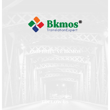
GIỚI THIỆU VỀ BKMOS
Dịch thuật Bkmos- Chuyên gia dịch thuật của bạn, chuyên cung cấp dịch vụ
dịch thuật chuyên ngành, dịch thuật công chứng nhanh trên toàn quốc
Hotline/zalo: 0931.931.616
FOLLOW US