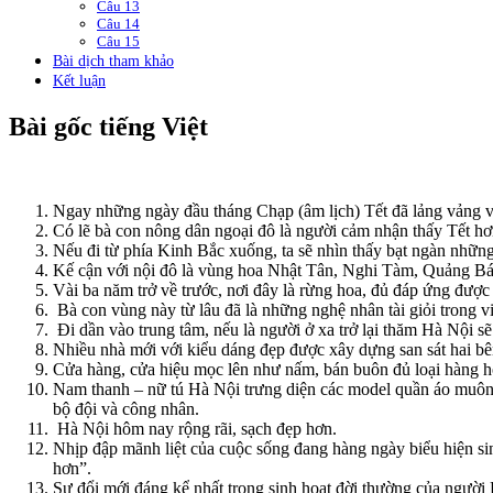
Câu 13
Câu 14
Câu 15
Bài dịch tham khảo
Kết luận
Bài gốc tiếng Việt
Ngay những ngày đầu tháng Chạp (âm lịch) Tết đã lảng vảng 
Có lẽ bà con nông dân ngoại đô là người cảm nhận thấy Tết hơn
Nếu đi từ phía Kinh Bắc xuống, ta sẽ nhìn thấy bạt ngàn những
Kế cận với nội đô là vùng hoa Nhật Tân, Nghi Tàm, Quảng Bá v
Vài ba năm trở về trước, nơi đây là rừng hoa, đủ đáp ứng đượ
Bà con vùng này từ lâu đã là những nghệ nhân tài giỏi trong vi
Đi dần vào trung tâm, nếu là người ở xa trở lại thăm Hà Nội 
Nhiều nhà mới với kiểu dáng đẹp được xây dựng san sát hai b
Cửa hàng, cửa hiệu mọc lên như nấm, bán buôn đủ loại hàng ho
Nam thanh – nữ tú Hà Nội trưng diện các model quần áo muôn 
bộ đội và công nhân.
Hà Nội hôm nay rộng rãi, sạch đẹp hơn.
Nhịp đập mãnh liệt của cuộc sống đang hàng ngày biểu hiện si
hơn”.
Sự đổi mới đáng kể nhất trong sinh hoạt đời thường của ngư