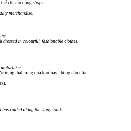
ó thể chỉ cần dùng
shops
.
ality merchandise
.
ans
.
là
dressed in colourful, fashionable clothes
.
l motorbikes
.
ặc trạng thái trong quá khứ nay không còn nữa.
ữa).
 bus rattled along the stony road.