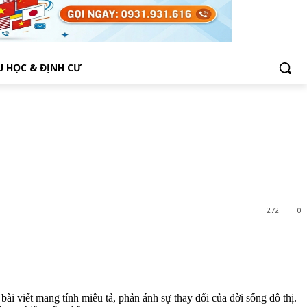
U HỌC & ĐỊNH CƯ
272
0
i viết mang tính miêu tả, phản ánh sự thay đổi của đời sống đô thị.