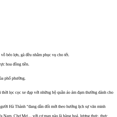
 vỗ béo lợn, gà đều nhằm phục vụ cho tết.
ực hoa đồng tiền.
của phố phường.
i thời lọc cọc xe đạp với những bộ quần áo ảm đạm thường dành cho
 người Hà Thành “đang dần đổi mới theo hướng lịch sự văn minh
Cửa Nam, Chợ Mơ… với cơ man nào là hàng hoá, lương thực, thực