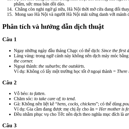
phẩm, sức mua bán dồi dào.
Chẳng còn nghi ngờ gì nữa, Hà Nội thời mở cửa đang đổi thay,
Mong sao Hà Nội và người Hà Nội mãi xứng danh với mảnh đ
Phân tích và hướng dẫn dịch thuật
Câu 1
Ngay những ngày đầu tháng Chạp: có thể dịch:
Since the first
Lảng vảng: trong ngữ cảnh này không nên dịch máy móc bằn
the corner.
Ngoại thành:
the suburbs
;
the outskirts
.
Ví dụ: Không có lấy một trường học tốt ở ngoại thành =
There 
Câu 2
Vỗ béo:
to fatten
.
Chăm sóc:
to take care of
;
to tend
.
Gà: Không nên liệt kê “
hens, cocks, chickens
”; có thể dùng
pou
Ví dụ: Gia cầm đang được mẹ chị ấy cho ăn =
Her mother is fe
Đều nhằm phục vụ cho Tết: nên dịch theo nghĩa mục đích là
ar
Câu 3