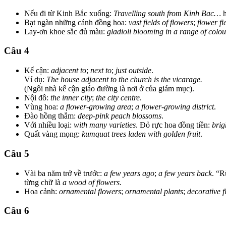
Nếu đi từ Kinh Bắc xuống:
Travelling south from Kinh Bac…
h
Bạt ngàn những cánh đồng hoa:
vast fields of flowers
;
flower fi
Lay-ơn khoe sắc đủ màu:
gladioli blooming in a range of colou
Câu 4
Kế cận:
adjacent to
;
next to
;
just outside
.
Ví dụ:
The house adjacent to the church is the vicarage.
(Ngôi nhà kế cận giáo đường là nơi ở của giám mục).
Nội đô:
the inner city
;
the city centre
.
Vùng hoa:
a flower-growing area
;
a flower-growing district
.
Đào hồng thắm:
deep-pink peach blossoms
.
Với nhiều loại:
with many varieties
. Đỏ rực hoa đồng tiền:
brig
Quất vàng mọng:
kumquat trees laden with golden fruit
.
Câu 5
Vài ba năm trở về trước:
a few years ago
;
a few years back
. “R
từng chữ là
a wood of flowers
.
Hoa cảnh:
ornamental flowers
;
ornamental plants
;
decorative 
Câu 6