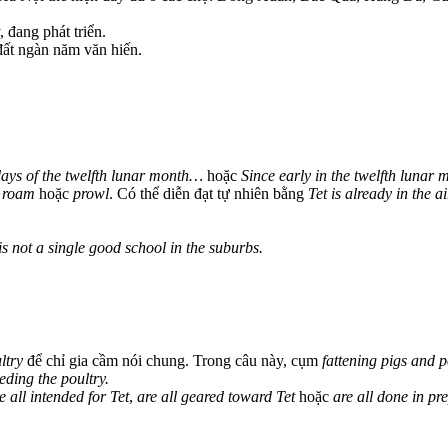
 đang phát triển.
ất ngàn năm văn hiến.
 days of the twelfth lunar month…
hoặc
Since early in the twelfth lunar 
g
roam
hoặc
prowl
. Có thể diễn đạt tự nhiên bằng
Tet is already in the ai
is not a single good school in the suburbs.
ltry
để chỉ gia cầm nói chung. Trong câu này, cụm
fattening pigs and p
eding the poultry.
e all intended for Tet
,
are all geared toward Tet
hoặc
are all done in pr