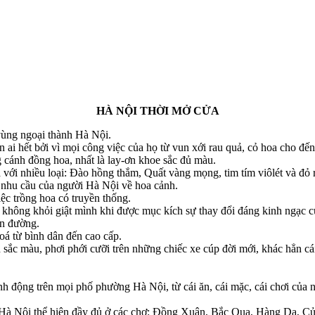
HÀ NỘI THỜI MỞ CỬA
vùng ngoại thành Hà Nội.
 ai hết bởi vì mọi công việc của họ từ vun xới rau quả, cỏ hoa cho đến
 cánh đồng hoa, nhất là lay-ơn khoe sắc đủ màu.
ới nhiều loại: Đào hồng thắm, Quất vàng mọng, tim tím viôlét và đỏ r
c nhu cầu của người Hà Nội về hoa cảnh.
ệc trồng hoa có truyền thống.
sẽ không khỏi giật mình khi được mục kích sự thay đổi đáng kinh ngạc 
ên đường.
á từ bình dân đến cao cấp.
sắc màu, phơi phới cưỡi trên những chiếc xe cúp đời mới, khác hẳn cá
nh động trên mọi phố phường Hà Nội, từ cái ăn, cái mặc, cái chơi của
ời Hà Nội thể hiện đầy đủ ở các chợ: Đồng Xuân, Bắc Qua, Hàng Da, 