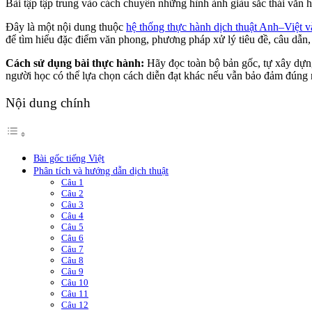
Bài tập tập trung vào cách chuyển những hình ảnh giàu sắc thái văn hó
Đây là một nội dung thuộc
hệ thống thực hành dịch thuật Anh–Việt 
để tìm hiểu đặc điểm văn phong, phương pháp xử lý tiêu đề, câu dẫn, 
Cách sử dụng bài thực hành:
Hãy đọc toàn bộ bản gốc, tự xây dựng
người học có thể lựa chọn cách diễn đạt khác nếu vẫn bảo đảm đúng 
Nội dung chính
Bài gốc tiếng Việt
Phân tích và hướng dẫn dịch thuật
Câu 1
Câu 2
Câu 3
Câu 4
Câu 5
Câu 6
Câu 7
Câu 8
Câu 9
Câu 10
Câu 11
Câu 12