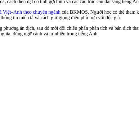
a, cách diễn đạt có tính gợi hình và các cấu trúc câu dài sang tiếng An
và Việt–Anh theo chuyên ngành
của BKMOS. Người học có thể tham k
thông tin miêu tả và cách giữ giọng điệu phù hợp với độc giả.
 phương án dịch, sau đó mới đối chiếu phần phân tích và bản dịch th
nghĩa, đúng ngữ cảnh và tự nhiên trong tiếng Anh.