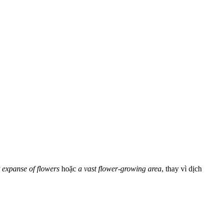
t expanse of flowers
hoặc
a vast flower-growing area
, thay vì dịch