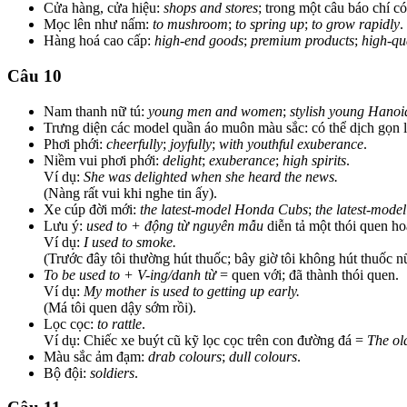
Cửa hàng, cửa hiệu:
shops and stores
; trong một câu báo chí c
Mọc lên như nấm:
to mushroom
;
to spring up
;
to grow rapidly
.
Hàng hoá cao cấp:
high-end goods
;
premium products
;
high-qu
Câu 10
Nam thanh nữ tú:
young men and women
;
stylish young Hanoi
Trưng diện các model quần áo muôn màu sắc: có thể dịch gọn 
Phơi phới:
cheerfully
;
joyfully
;
with youthful exuberance
.
Niềm vui phơi phới:
delight
;
exuberance
;
high spirits
.
Ví dụ:
She was delighted when she heard the news.
(Nàng rất vui khi nghe tin ấy).
Xe cúp đời mới:
the latest-model Honda Cubs
;
the latest-mode
Lưu ý:
used to + động từ nguyên mẫu
diễn tả một thói quen ho
Ví dụ:
I used to smoke.
(Trước đây tôi thường hút thuốc; bây giờ tôi không hút thuốc n
To be used to + V-ing/danh từ
= quen với; đã thành thói quen.
Ví dụ:
My mother is used to getting up early.
(Má tôi quen dậy sớm rồi).
Lọc cọc:
to rattle
.
Ví dụ: Chiếc xe buýt cũ kỹ lọc cọc trên con đường đá =
The old
Màu sắc ảm đạm:
drab colours
;
dull colours
.
Bộ đội:
soldiers
.