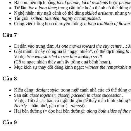
Bà con: nên dịch bằng
local people
,
local residents
hoặc
people
Từ lâu:
for a long time
; trong cấu trúc hoàn thành có thể dùng
Nghệ nhân: tùy ngữ cảnh có thể dùng
skilled artisans
, nhưng v
Tài giỏi:
skilled
;
talented
;
highly accomplished
.
Công việc trồng hoa có truyền thống:
a long tradition of flower
Câu 7
Đi dần vào trung tâm:
As one moves toward the city centre…
;
M
Giật mình: ở đây có nghĩa là “ngạc nhiên”, có thể dịch bằng
to 
Ví dụ:
She was startled to see him looking so ill.
(Cô ta ngạc nhiên thấy anh ấy trông quá bệnh hoạn).
Mục kích sự thay đổi đáng kinh ngạc:
witness the remarkable 
Câu 8
Kiểu dáng:
design
;
style
; trong ngữ cảnh nhà cửa có thể dùng
a
San sát:
close together
;
closely packed
;
in close succession
.
Ví dụ: Tất cả các bạn có ngồi đủ gần để thấy màn hình không
Nearly
= hầu như, gần như (=
almost
).
Hai bên đường (= dọc hai bên đường):
along both sides of the 
Câu 9