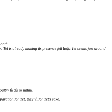
month.
r
,
Tet is already making its presence felt
hoặc
Tet seems just around
oultry
là đủ rõ nghĩa.
eparation for Tet
, thay vì
for Tet’s sake
.