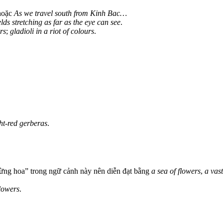
oặc
As we travel south from Kinh Bac…
elds stretching as far as the eye can see
.
rs
;
gladioli in a riot of colours
.
ht-red gerberas
.
ừng hoa” trong ngữ cảnh này nên diễn đạt bằng
a sea of flowers
,
a vas
flowers
.