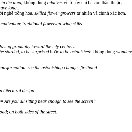
 in the area
, không dùng
relatives
vì từ này chỉ bà con thân thuộc.
have long…
ới nghề trồng hoa,
skilled flower growers
tự nhiên và chính xác hơn.
 cultivation
;
traditional flower-growing skills
.
oving gradually toward the city centre…
be startled
,
to be surprised
hoặc
to be astonished
; không dùng
wonder
transformation
;
see the astonishing changes firsthand
.
rchitectural design
.
? =
Are you all sitting near enough to see the screen?
road
;
on both sides of the street
.