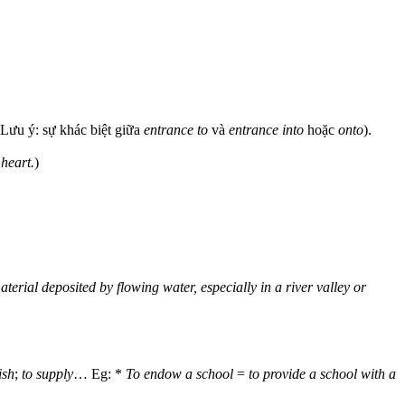
(Lưu ý: sự khác biệt giữa
entrance to
và
entrance into
hoặc
onto
).
heart.
)
aterial deposited by flowing water, especially in a river valley or
ish
;
to supply
… Eg: *
To endow a school
=
to provide a school with a