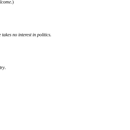
lcome.
)
 takes no interest in politics.
try
.