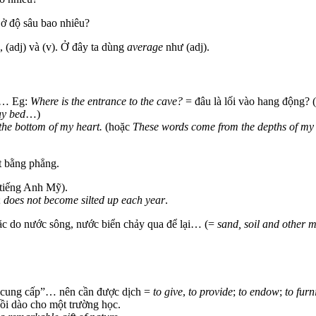
ở độ sâu bao nhiêu?
), (adj) và (v). Ở đây ta dùng
average
như (adj).
)… Eg:
Where is the entrance to the cave?
= đâu là lối vào hang động? 
ay bed
…)
he bottom of my heart.
(hoặc
These words come from the depths of my 
t bằng phẳng.
tiếng Anh Mỹ).
;
does not become silted up each year
.
 hoặc do nước sông, nước biển chảy qua để lại… (=
sand, soil and other m
, “cung cấp”… nên cần được dịch =
to give
,
to provide
;
to endow
;
to furn
dồi dào cho một trường học.