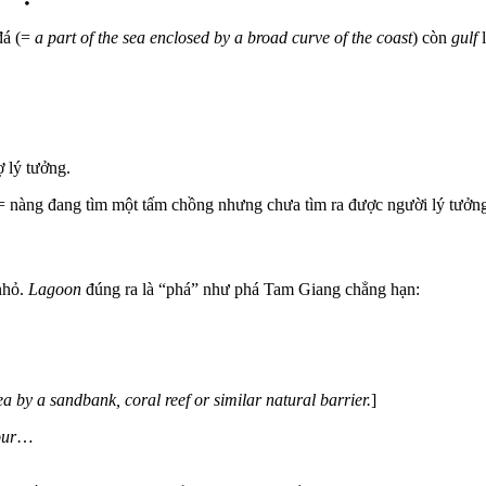
đá (=
a part of the sea enclosed by a broad curve of the coast
) còn
gulf
l
ợ lý tưởng.
 nàng đang tìm một tấm chồng nhưng chưa tìm ra được người lý tưởng
nhỏ.
Lagoon
đúng ra là “phá” như phá Tam Giang chẳng hạn:
a by a sandbank, coral reef or similar natural barrier.
]
our
…