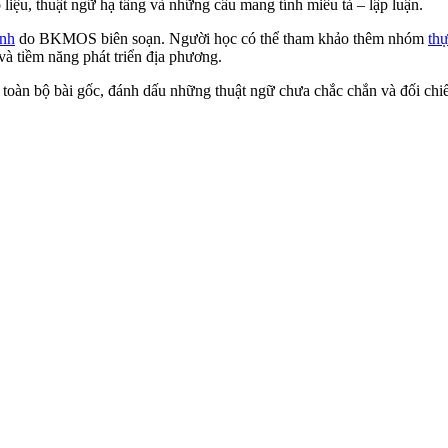
 liệu, thuật ngữ hạ tầng và những câu mang tính miêu tả – lập luận.
ành
do BKMOS biên soạn. Người học có thể tham khảo thêm nhóm
thự
và tiềm năng phát triển địa phương.
 toàn bộ bài gốc, đánh dấu những thuật ngữ chưa chắc chắn và đối chi