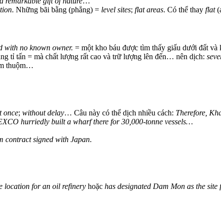
a remarkable gift of nature
…
tion
. Những bãi bằng (phẳng) =
level sites
;
flat areas
. Có thể thay
flat
(
nd with no known owner.
= một kho báu được tìm thấy giấu dưới đất và k
ng tỉ tấn = mà chất lượng rất cao và trữ lượng lên đến… nên dịch:
seve
uộm thuộm…
t once
;
without delay
… Câu này có thể dịch nhiều cách:
Therefore, Kh
CO hurriedly built a wharf there for 30,000-tonne vessels…
m contract signed with Japan
.
ocation for an oil refinery
hoặc
has designated Dam Mon as the site fo