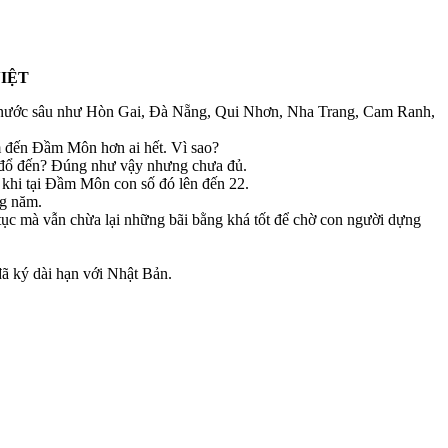
IỆT
ển nước sâu như Hòn Gai, Đà Nẵng, Qui Nhơn, Nha Trang, Cam Ranh,
âm đến Đầm Môn hơn ai hết. Vì sao?
g đổ đến? Đúng như vậy nhưng chưa đủ.
khi tại Đầm Môn con số đó lên đến 22.
ng năm.
tục mà vẫn chừa lại những bãi bằng khá tốt để chờ con người dựng
ã ký dài hạn với Nhật Bản.