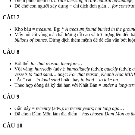
Diễm phúc hiếm có:
a rare blessing
;
a rare natural advantage
;
Để chờ con người xây dựng = chỉ dịch đơn giản…
for construc
CÂU 7
Kho báu =
treasure
. Eg: *
A treasure found buried in the grou
Mấy núi cát vàng mà chất lượng rất cao và trữ lượng lên đến hà
billions of tonnes
. Đừng dịch thêm mệnh đề để câu văn bớt l
CÂU 8
Bởi thế:
for that reason
;
therefore
…
Vội vàng:
hurriedly
(adv.);
immediately
(adv.);
quickly
(adv.);
a
vessels to load sand…
hoặc:
For that reason, Khanh Hoa MINEX
“Ăn” cát =
to load sand
hoặc thay
to load
=
to take on
.
Theo hợp đồng đã ký dài hạn với Nhật Bản =
under a long-ter
CÂU 9
Gần đây =
recently
(adv.);
in recent years
;
not long ago
…
Đã chọn Đầm Môn làm địa điểm =
has chosen Dam Mon as the l
CÂU 10