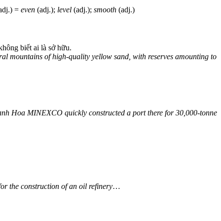
adj.) =
even
(adj.);
level
(adj.);
smooth
(adj.)
hông biết ai là sở hữu.
ral mountains of high-quality yellow sand, with reserves amounting to
anh Hoa MINEXCO quickly constructed a port there for 30,000-tonne
r the construction of an oil refinery
…