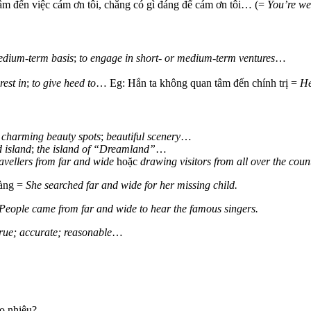
âm đến việc cám ơn tôi, chẳng có gì đáng để cám ơn tôi… (=
You’re we
medium-term basis
;
to engage in short- or medium-term ventures
…
rest in
;
to give heed to
… Eg: Hắn ta không quan tâm đến chính trị =
He
;
charming beauty spots
;
beautiful scenery
…
d island
;
the island of “Dreamland”
…
ravellers from far and wide
hoặc
drawing visitors from all over the coun
nàng =
She searched far and wide for her missing child.
People came from far and wide to hear the famous singers.
true; accurate; reasonable
…
ao nhiêu?