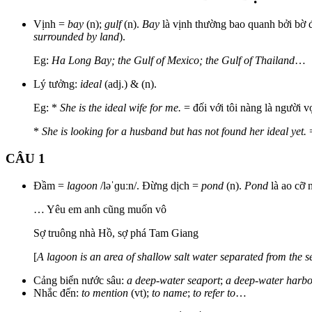
Vịnh =
bay
(n);
gulf
(n).
Bay
là vịnh thường bao quanh bởi bờ 
surrounded by land
).
Eg:
Ha Long Bay; the Gulf of Mexico; the Gulf of Thailand
…
Lý tưởng:
ideal
(adj.) & (n).
Eg: *
She is the ideal wife for me.
= đối với tôi nàng là người v
*
She is looking for a husband but has not found her ideal yet.
=
CÂU 1
Đầm =
lagoon
/ləˈɡuːn/. Đừng dịch =
pond
(n).
Pond
là ao cỡ 
… Yêu em anh cũng muốn vô
Sợ truông nhà Hồ, sợ phá Tam Giang
[
A lagoon is an area of shallow salt water separated from the se
Cảng biển nước sâu:
a deep-water seaport
;
a deep-water harb
Nhắc đến:
to mention
(vt);
to name
;
to refer to
…