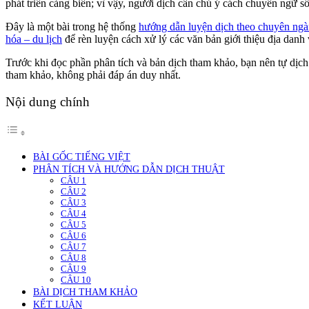
phát triển cảng biển; vì vậy, người dịch cần chú ý cách chuyển ngữ số
Đây là một bài trong hệ thống
hướng dẫn luyện dịch theo chuyên ng
hóa – du lịch
để rèn luyện cách xử lý các văn bản giới thiệu địa danh 
Trước khi đọc phần phân tích và bản dịch tham khảo, bạn nên tự dịch
tham khảo, không phải đáp án duy nhất.
Nội dung chính
BÀI GỐC TIẾNG VIỆT
PHÂN TÍCH VÀ HƯỚNG DẪN DỊCH THUẬT
CÂU 1
CÂU 2
CÂU 3
CÂU 4
CÂU 5
CÂU 6
CÂU 7
CÂU 8
CÂU 9
CÂU 10
BÀI DỊCH THAM KHẢO
KẾT LUẬN