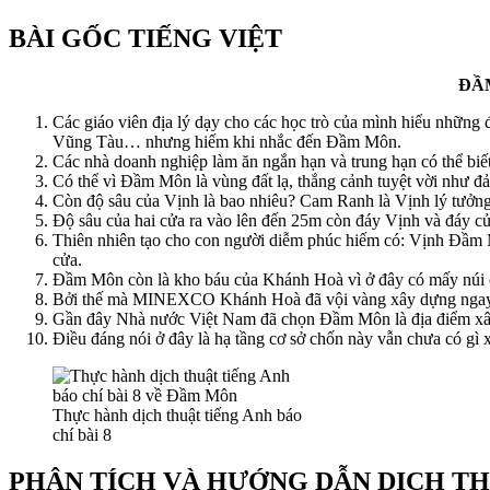
BÀI GỐC TIẾNG VIỆT
ĐẦ
Các giáo viên địa lý dạy cho các học trò của mình hiểu nhữ
Vũng Tàu… nhưng hiếm khi nhắc đến Đầm Môn.
Các nhà doanh nghiệp làm ăn ngắn hạn và trung hạn có thể biế
Có thể vì Đầm Môn là vùng đất lạ, thắng cảnh tuyệt vời như
Còn độ sâu của Vịnh là bao nhiêu? Cam Ranh là Vịnh lý tưởng
Độ sâu của hai cửa ra vào lên đến 25m còn đáy Vịnh và đáy c
Thiên nhiên tạo cho con người diễm phúc hiếm có: Vịnh Đầm M
cửa.
Đầm Môn còn là kho báu của Khánh Hoà vì ở đây có mấy núi cát
Bởi thế mà MINEXCO Khánh Hoà đã vội vàng xây dựng ngay ở đ
Gần đây Nhà nước Việt Nam đã chọn Đầm Môn là địa điểm xây 
Điều đáng nói ở đây là hạ tầng cơ sở chốn này vẫn chưa có gì 
Thực hành dịch thuật tiếng Anh báo
chí bài 8
PHÂN TÍCH VÀ HƯỚNG DẪN DỊCH T