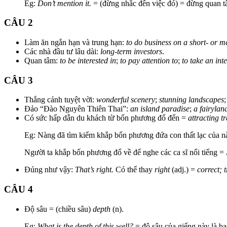
Eg:
Don’t mention it.
= (đừng nhắc đến việc đó) = đừng quan t
CÂU 2
Làm ăn ngắn hạn và trung hạn:
to do business on a short- or 
Các nhà đầu tư lâu dài:
long-term investors
.
Quan tâm:
to be interested in
;
to pay attention to
;
to take an inte
CÂU 3
Thắng cảnh tuyệt vời:
wonderful scenery
;
stunning landscapes
Đảo “Đào Nguyên Thiên Thai”:
an island paradise
;
a fairylan
Có sức hấp dẫn du khách từ bốn phương đổ đến =
attracting t
Eg: Nàng đã tìm kiếm khắp bốn phương đứa con thất lạc của 
Người ta khắp bốn phương đổ về để nghe các ca sĩ nổi tiếng =
Đúng như vậy:
That’s right.
Có thể thay
right
(adj.) =
correct; 
CÂU 4
Độ sâu = (chiều sâu)
depth
(n).
Eg:
What is the depth of this well?
= độ sâu của giếng này là b