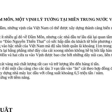
M MÔN, MỘT VỊNH LÝ TƯỞNG TẠI MIỀN TRUNG NƯỚC V
ng đầm, những vịnh của Việt Nam có thể được xây dựng thành cảng bi
t ít nhiều gì đó về Đầm Môn, nhưng các nhà đầu tư lâu dài lại quan t
 đảo “Đào Nguyên Thiên Thai” có sức hấp dẫn du khách từ bốn phươn
 vào bậc nhất của Việt Nam mà độ sâu bình quân là khoảng 11m trong 
ửa lại bằng phẳng như đáy của cái xoong nhôm không hề bị bồi lấp hà
ôn và hai cửa ra vào Vịnh được bao che bởi những dãy núi cao, liên 
 vàng mà chất lượng rất cao và trữ lượng lên đến hàng tỉ tấn.
ó một cầu cảng cho các tàu 3 vạn tấn vào “ăn” cát theo hợp đồng đ
dựng nhà máy lọc dầu với công suất khoảng 6,5 triệu tấn / năm.
xứng với tiềm năng.
HUẬT