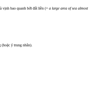
à vịnh bao quanh bởi đất liền (=
a large area of sea almost
 (hoặc ý trung nhân).