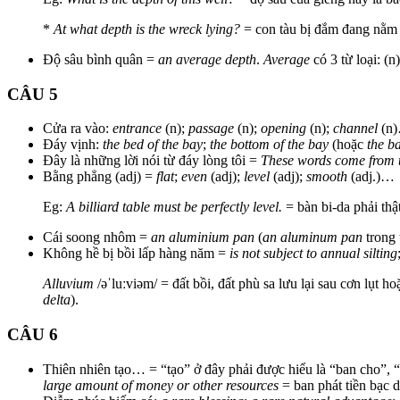
*
At what depth is the wreck lying?
= con tàu bị đắm đang nằm 
Độ sâu bình quân =
an average depth
.
Average
có 3 từ loại: (n
CÂU 5
Cửa ra vào:
entrance
(n);
passage
(n);
opening
(n);
channel
(n
Đáy vịnh:
the bed of the bay
;
the bottom of the bay
(hoặc
the b
Đây là những lời nói từ đáy lòng tôi =
These words come from t
Bằng phẳng (adj) =
flat
;
even
(adj);
level
(adj);
smooth
(adj.)…
Eg:
A billiard table must be perfectly level.
= bàn bi-da phải thậ
Cái soong nhôm =
an aluminium pan
(
an aluminum pan
trong 
Không hề bị bồi lấp hàng năm =
is not subject to annual silting
Alluvium
/əˈluːviəm/ = đất bồi, đất phù sa lưu lại sau cơn lụt
delta
).
CÂU 6
Thiên nhiên tạo… = “tạo” ở đây phải được hiểu là “ban cho”
large amount of money or other resources
= ban phát tiền bạc 