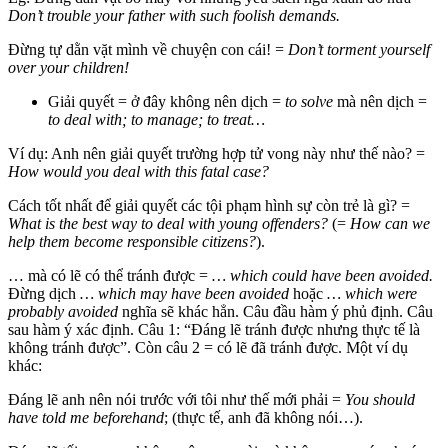
Don’t trouble your father with such foolish demands.
Đừng tự dằn vặt mình về chuyện con cái! =
Don’t torment yourself
over your children!
Giải quyết = ở đây không nên dịch =
to solve
mà nên dịch =
to deal with; to manage; to treat…
Ví dụ: Anh nên giải quyết trường hợp tử vong này như thế nào? =
How would you deal with this fatal case?
Cách tốt nhất để giải quyết các tội phạm hình sự còn trẻ là gì? =
What is the best way to deal with young offenders?
(=
How can we
help them become responsible citizens?
).
… mà có lẽ có thể tránh được =
… which could have been avoided.
Đừng dịch
… which may have been avoided
hoặc
… which were
probably avoided
nghĩa sẽ khác hẳn. Câu đầu hàm ý phủ định. Câu
sau hàm ý xác định. Câu 1: “Đáng lẽ tránh được nhưng thực tế là
không tránh được”. Còn câu 2 = có lẽ đã tránh được. Một ví dụ
khác:
Đáng lẽ anh nên nói trước với tôi như thế mới phải =
You should
have told me beforehand
; (thực tế, anh đã không nói…).