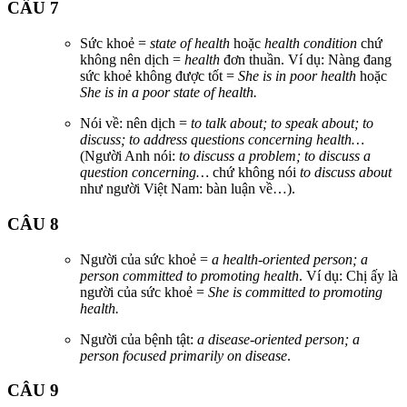
CÂU 7
Sức khoẻ =
state of health
hoặc
health condition
chứ
không nên dịch =
health
đơn thuần. Ví dụ: Nàng đang
sức khoẻ không được tốt =
She is in poor health
hoặc
She is in a poor state of health.
Nói về: nên dịch =
to talk about; to speak about; to
discuss; to address questions concerning health…
(Người Anh nói:
to discuss a problem; to discuss a
question concerning…
chứ không nói
to discuss about
như người Việt Nam: bàn luận về…).
CÂU 8
Người của sức khoẻ =
a health-oriented person; a
person committed to promoting health
. Ví dụ: Chị ấy là
người của sức khoẻ =
She is committed to promoting
health.
Người của bệnh tật:
a disease-oriented person; a
person focused primarily on disease
.
CÂU 9