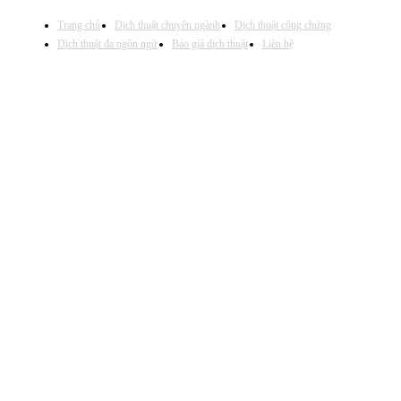
Trang chủ
Dịch thuật chuyên ngành
Dịch thuật công chứng
Dịch thuật đa ngôn ngữ
Báo giá dịch thuật
Liên hệ