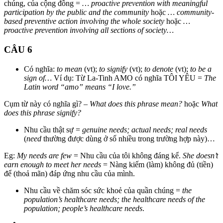
chúng, của cộng đồng =
… proactive prevention with meaningful
participation by the public and the community
hoặc
… community-
based preventive action involving the whole society
hoặc
…
proactive prevention involving all sections of society…
CÂU 6
Có nghĩa:
to mean
(vt);
to signify
(vt);
to denote
(vt);
to be a
sign of…
Ví dụ: Từ La-Tinh AMO có nghĩa TÔI YÊU =
The
Latin word “amo” means “I love.”
Cụm từ này có nghĩa gì? –
What does this phrase mean?
hoặc
What
does this phrase signify?
Nhu cầu thật sự =
genuine needs; actual needs; real needs
(
need
thường được dùng ở số nhiều trong trường hợp này)…
Eg:
My needs are few
= Nhu cầu của tôi không đáng kể.
She doesn’t
earn enough to meet her needs
= Nàng kiếm (làm) không đủ (tiền)
để (thoả mãn) đáp ứng nhu cầu của mình.
Nhu cầu về chăm sóc sức khoẻ của quần chúng =
the
population’s healthcare needs; the healthcare needs of the
population; people’s healthcare needs
.