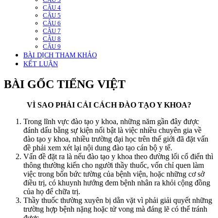
CÂU 4
CÂU 5
CÂU 6
CÂU 7
CÂU 8
CÂU 9
BÀI DỊCH THAM KHẢO
KẾT LUẬN
BÀI GỐC TIẾNG VIỆT
VÌ SAO PHẢI CẢI CÁCH ĐÀO TẠO Y KHOA?
Trong lĩnh vực đào tạo y khoa, những năm gần đây được
đánh dấu bằng sự kiện nổi bật là việc nhiều chuyên gia về
đào tạo y khoa, nhiều trường đại học trên thế giới đã đặt vấn
đề phải xem xét lại nội dung đào tạo cán bộ y tế.
Vấn đề đặt ra là nếu đào tạo y khoa theo đường lối cổ điển thì
thông thường kiến cho người thầy thuốc, vốn chỉ quen làm
việc trong bốn bức tường của bệnh viện, hoặc những cơ sở
điều trị, có khuynh hướng đem bệnh nhân ra khỏi cộng đồng
của họ để chữa trị.
Thầy thuốc thường xuyên bị dằn vặt vì phải giải quyết những
trường hợp bệnh nặng hoặc tử vong mà đáng lẽ có thể tránh
được.