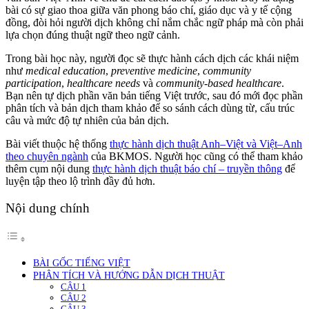
bài có sự giao thoa giữa văn phong báo chí, giáo dục và y tế cộng
đồng, đòi hỏi người dịch không chỉ nắm chắc ngữ pháp mà còn phải
lựa chọn đúng thuật ngữ theo ngữ cảnh.
Trong bài học này, người đọc sẽ thực hành cách dịch các khái niệm
như
medical education
,
preventive medicine
,
community
participation
,
healthcare needs
và
community-based healthcare
.
Bạn nên tự dịch phần văn bản tiếng Việt trước, sau đó mới đọc phần
phân tích và bản dịch tham khảo để so sánh cách dùng từ, cấu trúc
câu và mức độ tự nhiên của bản dịch.
Bài viết thuộc hệ thống
thực hành dịch thuật Anh–Việt và Việt–Anh
theo chuyên ngành
của BKMOS. Người học cũng có thể tham khảo
thêm cụm nội dung
thực hành dịch thuật báo chí – truyền thông
để
luyện tập theo lộ trình đầy đủ hơn.
Nội dung chính
BÀI GỐC TIẾNG VIỆT
PHÂN TÍCH VÀ HƯỚNG DẪN DỊCH THUẬT
CÂU 1
CÂU 2
CÂU 3