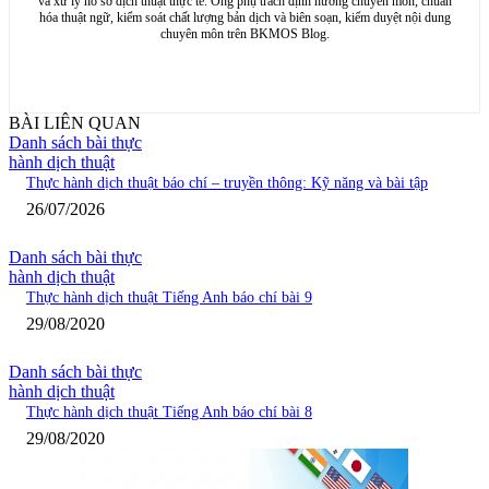
và xử lý hồ sơ dịch thuật thực tế. Ông phụ trách định hướng chuyên môn, chuẩn
hóa thuật ngữ, kiểm soát chất lượng bản dịch và biên soạn, kiểm duyệt nội dung
chuyên môn trên BKMOS Blog.
BÀI LIÊN QUAN
Danh sách bài thực
hành dịch thuật
Thực hành dịch thuật báo chí – truyền thông: Kỹ năng và bài tập
26/07/2026
Danh sách bài thực
hành dịch thuật
Thực hành dịch thuật Tiếng Anh báo chí bài 9
29/08/2020
Danh sách bài thực
hành dịch thuật
Thực hành dịch thuật Tiếng Anh báo chí bài 8
29/08/2020