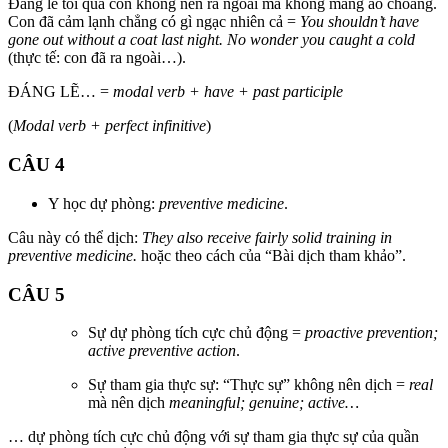
Đáng lẽ tối qua con không nên ra ngoài mà không mang áo choáng.
Con đã cảm lạnh chẳng có gì ngạc nhiên cả =
You shouldn’t have
gone out without a coat last night. No wonder you caught a cold
(thực tế: con đã ra ngoài…).
ĐÁNG LẼ… =
modal verb + have + past participle
(
Modal verb + perfect infinitive
)
CÂU 4
Y học dự phòng:
preventive medicine
.
Câu này có thể dịch:
They also receive fairly solid training in
preventive medicine.
hoặc theo cách của “Bài dịch tham khảo”.
CÂU 5
Sự dự phòng tích cực chủ động =
proactive prevention;
active preventive action
.
Sự tham gia thực sự: “Thực sự” không nên dịch =
real
mà nên dịch
meaningful; genuine; active…
… dự phòng tích cực chủ động với sự tham gia thực sự của quần