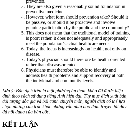
prevented.
They are also given a reasonably sound foundation in
preventive medicine.
However, what form should prevention take? Should it
be passive, or should it be proactive and involve
genuine participation by the public and the community?
This does not mean that the traditional model of training
is poor; rather, it does not adequately and appropriately
meet the population’s actual healthcare needs.
Today, the focus is increasingly on health, not only on
disease.
Today’s physician should therefore be health-oriented
rather than disease-oriented.
Physicians must therefore be able to identify and
address health problems and support recovery at both
the individual and community levels.
Lưu ý: Bản dịch trên là một phương án tham khảo đã được hiệu
đính theo cách sử dụng tiếng Anh hiện đại. Tùy mục đích xuất bản,
đối tượng độc giả và bối cảnh chuyên môn, người dịch có thể lựa
chọn những cấu trúc khác nhưng vẫn phải bảo đảm truyền tải đầy
đủ nội dung của bản gốc.
KẾT LUẬN