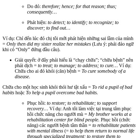
Do đó:
therefore; hence; for that reason; thus;
consequently…
Phát hiện:
to detect; to identify; to recognize; to
discover; to find out…
Ví dụ: Chỉ đến lúc đó chị tôi mới phát hiện những sai lầm của mình
=
Only then did my sister realize her mistakes
(Lưu ý: phải đảo ngữ
khi có “Only” đứng đầu câu).
Giải quyết: ở đây phải hiểu là “chạy chữa”; “chữa bệnh” nên
phải dịch =
to treat; to manage; to address; to cure…
Ví dụ:
Chữa cho ai đó khỏi (căn) bệnh =
To cure somebody of a
disease.
Chữa cho một học sinh khỏi thói hư tật xấu =
To rid a pupil of bad
habits
hoặc
To help a pupil overcome bad habits.
Phục hồi:
to restore; to rehabilitate; to support
recovery…
Ví dụ: Anh tôi làm việc tại trung tâm phục
hồi chức năng cho người mù =
My brother works at a
rehabilitation center for blind people.
Phục hồi (chức
năng) các người bệnh tâm thần =
to rehabilitate patients
with mental illness
(=
to help them return to normal life
through specialized treatment; to restore them to