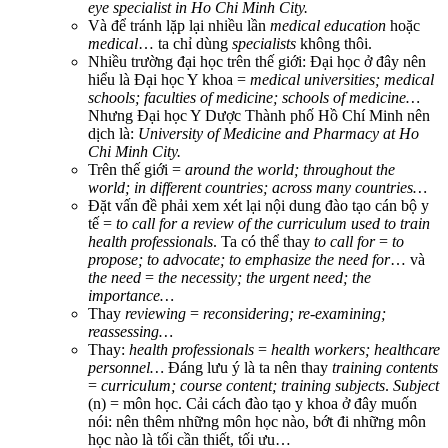
eye specialist in Ho Chi Minh City.
Và để tránh lặp lại nhiều lần
medical education
hoặc
medical
… ta chỉ dùng
specialists
không thôi.
Nhiều trường đại học trên thế giới: Đại học ở đây nên
hiểu là Đại học Y khoa =
medical universities; medical
schools; faculties of medicine; schools of medicine…
Nhưng Đại học Y Dược Thành phố Hồ Chí Minh nên
dịch là:
University of Medicine and Pharmacy at Ho
Chi Minh City.
Trên thế giới =
around the world; throughout the
world; in different countries; across many countries…
Đặt vấn đề phải xem xét lại nội dung đào tạo cán bộ y
tế =
to call for a review of the curriculum used to train
health professionals
. Ta có thể thay
to call for
=
to
propose; to advocate; to emphasize the need for
… và
the need
=
the necessity; the urgent need; the
importance…
Thay
reviewing
=
reconsidering; re-examining;
reassessing…
Thay:
health professionals
=
health workers; healthcare
personnel…
Đáng lưu ý là ta nên thay
training contents
=
curriculum; course content; training subjects
.
Subject
(n) = môn học. Cải cách đào tạo y khoa ở đây muốn
nói: nên thêm những môn học nào, bớt đi những môn
học nào là tối cần thiết, tối ưu…