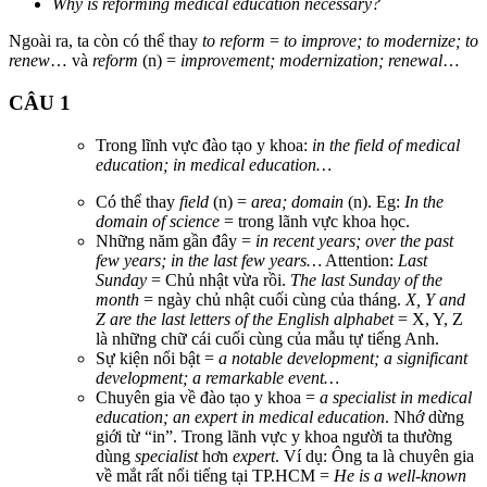
Why is reforming medical education necessary?
Ngoài ra, ta còn có thể thay
to reform
=
to improve; to modernize; to
renew
… và
reform
(n) =
improvement; modernization; renewal
…
CÂU 1
Trong lĩnh vực đào tạo y khoa:
in the field of medical
education; in medical education…
Có thể thay
field
(n) =
area; domain
(n). Eg:
In the
domain of science
= trong lãnh vực khoa học.
Những năm gần đây =
in recent years; over the past
few years; in the last few years…
Attention:
Last
Sunday
= Chủ nhật vừa rồi.
The last Sunday of the
month
= ngày chủ nhật cuối cùng của tháng.
X, Y and
Z are the last letters of the English alphabet
= X, Y, Z
là những chữ cái cuối cùng của mẫu tự tiếng Anh.
Sự kiện nổi bật =
a notable development; a significant
development; a remarkable event…
Chuyên gia về đào tạo y khoa =
a specialist in medical
education; an expert in medical education
. Nhớ dừng
giới từ “in”. Trong lãnh vực y khoa người ta thường
dùng
specialist
hơn
expert
. Ví dụ: Ông ta là chuyên gia
về mắt rất nổi tiếng tại TP.HCM =
He is a well-known