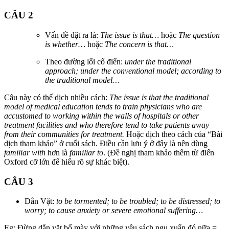
CÂU 2
Vấn đề đặt ra là:
The issue is that…
hoặc
The question
is whether…
hoặc
The concern is that…
Theo đường lối cổ điển:
under the traditional
approach; under the conventional model; according to
the traditional model…
Câu này có thể dịch nhiều cách:
The issue is that the traditional
model of medical education tends to train physicians who are
accustomed to working within the walls of hospitals or other
treatment facilities and who therefore tend to take patients away
from their communities for treatment.
Hoặc dịch theo cách của “Bài
dịch tham khảo” ở cuối sách. Điều cần lưu ý ở đây là nên dùng
familiar with
hơn là
familiar to
. (Đề nghị tham khảo thêm từ điển
Oxford cỡ lớn để hiểu rõ sự khác biệt).
CÂU 3
Dằn Vặt:
to be tormented; to be troubled; to be distressed; to
worry; to cause anxiety or severe emotional suffering…
Eg: Đừng dằn vặt bố mày với những yêu sách ngu xuẩn đó nữa =