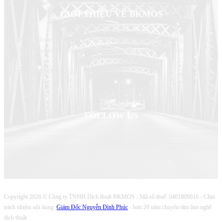
GIỚI THIỆU VỀ BKMOS
Dịch thuật Bkmos- Chuyên gia dịch thuật của bạn, chuyên cung cấp dịch vụ
dịch thuật chuyên ngành, dịch thuật công chứng nhanh trên toàn quốc
Hotline/zalo: 0931.931.616
FOLLOW US
Copyright 2026 © Công ty TNHH Dịch thuật BKMOS - Mã số thuế: 0401809616 - Chịu
trách nhiệm nội dung:
Giám Đốc Nguyễn Đình Phúc
- hơn 20 năm chuyên tâm làm nghề
dịch thuật