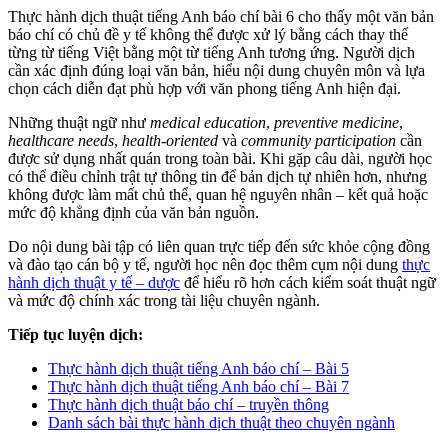
Thực hành dịch thuật tiếng Anh báo chí bài 6 cho thấy một văn bản
báo chí có chủ đề y tế không thể được xử lý bằng cách thay thế
từng từ tiếng Việt bằng một từ tiếng Anh tương ứng. Người dịch
cần xác định đúng loại văn bản, hiểu nội dung chuyên môn và lựa
chọn cách diễn đạt phù hợp với văn phong tiếng Anh hiện đại.
Những thuật ngữ như
medical education
,
preventive medicine
,
healthcare needs
,
health-oriented
và
community participation
cần
được sử dụng nhất quán trong toàn bài. Khi gặp câu dài, người học
có thể điều chỉnh trật tự thông tin để bản dịch tự nhiên hơn, nhưng
không được làm mất chủ thể, quan hệ nguyên nhân – kết quả hoặc
mức độ khẳng định của văn bản nguồn.
Do nội dung bài tập có liên quan trực tiếp đến sức khỏe cộng đồng
và đào tạo cán bộ y tế, người học nên đọc thêm cụm nội dung
thực
hành dịch thuật y tế – dược
để hiểu rõ hơn cách kiểm soát thuật ngữ
và mức độ chính xác trong tài liệu chuyên ngành.
Tiếp tục luyện dịch:
Thực hành dịch thuật tiếng Anh báo chí – Bài 5
Thực hành dịch thuật tiếng Anh báo chí – Bài 7
Thực hành dịch thuật báo chí – truyền thông
Danh sách bài thực hành dịch thuật theo chuyên ngành