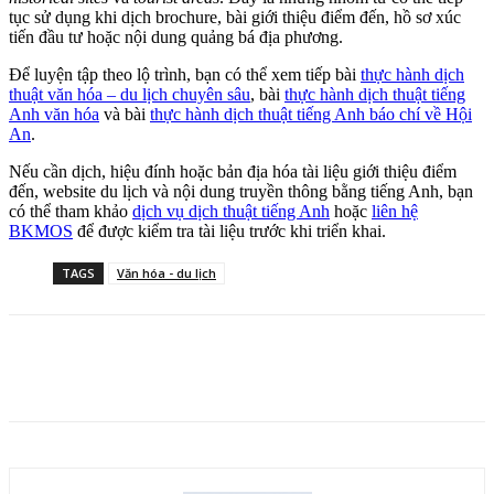
tục sử dụng khi dịch brochure, bài giới thiệu điểm đến, hồ sơ xúc
tiến đầu tư hoặc nội dung quảng bá địa phương.
Để luyện tập theo lộ trình, bạn có thể xem tiếp bài
thực hành dịch
thuật văn hóa – du lịch chuyên sâu
, bài
thực hành dịch thuật tiếng
Anh văn hóa
và bài
thực hành dịch thuật tiếng Anh báo chí về Hội
An
.
Nếu cần dịch, hiệu đính hoặc bản địa hóa tài liệu giới thiệu điểm
đến, website du lịch và nội dung truyền thông bằng tiếng Anh, bạn
có thể tham khảo
dịch vụ dịch thuật tiếng Anh
hoặc
liên hệ
BKMOS
để được kiểm tra tài liệu trước khi triển khai.
TAGS
Văn hóa - du lịch