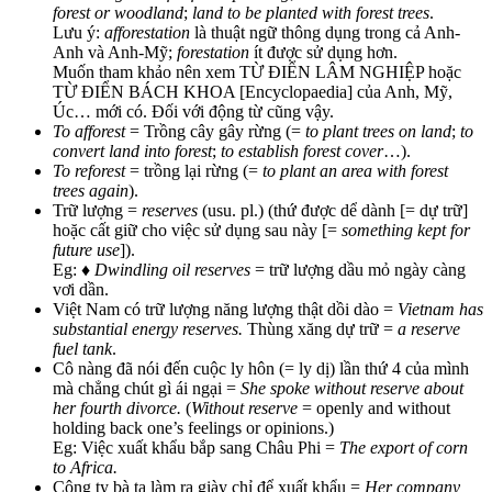
forest or woodland
;
land to be planted with forest trees
.
Lưu ý:
afforestation
là thuật ngữ thông dụng trong cả Anh-
Anh và Anh-Mỹ;
forestation
ít được sử dụng hơn.
Muốn tham khảo nên xem TỪ ĐIỂN LÂM NGHIỆP hoặc
TỪ ĐIỂN BÁCH KHOA [Encyclopaedia] của Anh, Mỹ,
Úc… mới có. Đối với động từ cũng vậy.
To afforest
= Trồng cây gây rừng (=
to plant trees on land
;
to
convert land into forest
;
to establish forest cover
…).
To reforest
= trồng lại rừng (=
to plant an area with forest
trees again
).
Trữ lượng =
reserves
(usu. pl.) (thứ được dể dành [= dự trữ]
hoặc cất giữ cho việc sử dụng sau này [=
something kept for
future use
]).
Eg: ♦
Dwindling oil reserves
= trữ lượng dầu mỏ ngày càng
vơi dần.
Việt Nam có trữ lượng năng lượng thật dồi dào =
Vietnam has
substantial energy reserves.
Thùng xăng dự trữ =
a reserve
fuel tank
.
Cô nàng đã nói đến cuộc ly hôn (= ly dị) lần thứ 4 của mình
mà chẳng chút gì ái ngại =
She spoke without reserve about
her fourth divorce.
(
Without reserve
= openly and without
holding back one’s feelings or opinions.)
Eg: Việc xuất khẩu bắp sang Châu Phi =
The export of corn
to Africa.
Công ty bà ta làm ra giày chỉ để xuất khẩu =
Her company