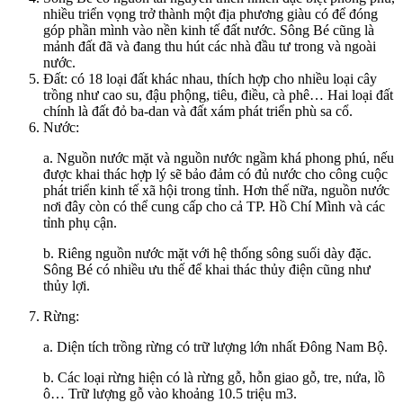
nhiều triển vọng trở thành một địa phương giàu có để đóng
góp phần mình vào nền kinh tế đất nước. Sông Bé cũng là
mảnh đất đã và đang thu hút các nhà đầu tư trong và ngoài
nước.
Đất: có 18 loại đất khác nhau, thích hợp cho nhiều loại cây
trồng như cao su, đậu phộng, tiêu, điều, cà phê… Hai loại đất
chính là đất đỏ ba-dan và đất xám phát triển phù sa cổ.
Nước:
a. Nguồn nước mặt và nguồn nước ngầm khá phong phú, nếu
được khai thác hợp lý sẽ bảo đảm có đủ nước cho công cuộc
phát triển kinh tế xã hội trong tỉnh. Hơn thế nữa, nguồn nước
nơi đây còn có thể cung cấp cho cả TP. Hồ Chí Mình và các
tỉnh phụ cận.
b. Riêng nguồn nước mặt với hệ thống sông suối dày đặc.
Sông Bé có nhiều ưu thế để khai thác thủy điện cũng như
thủy lợi.
Rừng:
a. Diện tích trồng rừng có trữ lượng lớn nhất Đông Nam Bộ.
b. Các loại rừng hiện có là rừng gỗ, hỗn giao gỗ, tre, nứa, lồ
ô… Trữ lượng gỗ vào khoảng 10.5 triệu m3.