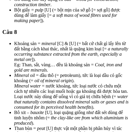
construction timber
.
Bột giấy =
pulp
[U] (= bột mịn của sớ gỗ [= sợi gỗ] được
dùng để làm giấy [=
a soft mass of wood fibres used for
making paper
]).
Câu 8
Khoáng sản =
mineral
[C] & [U] (= bất cứ chất gì lấy lên từ
đất bằng cách khai thác, nhất là quặng kim loại [=
a naturally
occurring substance extracted from the earth, especially a
metal ore
]).
Eg: Than, sắt, vàng… đều là khoáng sản =
Coal, iron and
gold are minerals.
Mineral oil
= dầu thô (= petroleum), tức là loại dầu có gốc
khoáng (=
oil of mineral origin
).
Mineral water
= nước khoáng, tức loại nước có chứa một
cách tự nhiên các loại muối hoặc ga khoáng đã được hòa tan.
Loại nước này dùng để uống vì có giá trị chữa bệnh (=
water
that naturally contains dissolved mineral salts or gases and is
consumed for its perceived health benefits
).
Bô xit –
bauxite
[U], loại quặng giống như đất sét dùng để
tinh luyện nhôm (=
the clay-like ore from which aluminium is
produced
).
Than bùn =
peat
[U] thực vật một phần bị phân hủy vì tác