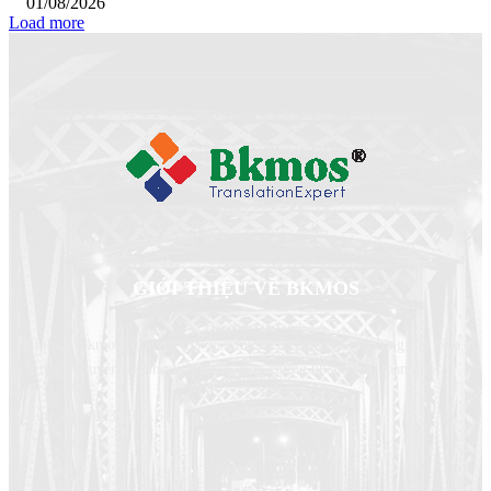
01/08/2026
Load more
GIỚI THIỆU VỀ BKMOS
Dịch thuật Bkmos- Chuyên gia dịch thuật của bạn, chuyên cung cấp dịch vụ
dịch thuật chuyên ngành, dịch thuật công chứng nhanh trên toàn quốc
Hotline/zalo: 0931.931.616