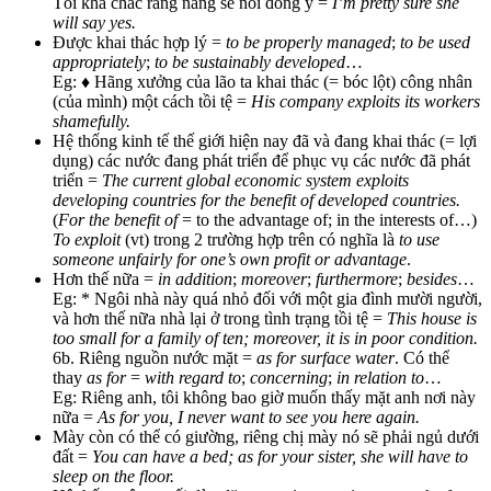
Tôi khá chắc rằng nàng sẽ nói đồng ý =
I’m pretty sure she
will say yes.
Được khai thác hợp lý =
to be properly managed
;
to be used
appropriately
;
to be sustainably developed
…
Eg: ♦ Hãng xưởng của lão ta khai thác (= bóc lột) công nhân
(của mình) một cách tồi tệ =
His company exploits its workers
shamefully.
Hệ thống kinh tế thế giới hiện nay đã và đang khai thác (= lợi
dụng) các nước đang phát triển để phục vụ các nước đã phát
triển =
The current global economic system exploits
developing countries for the benefit of developed countries.
(
For the benefit of
= to the advantage of; in the interests of…)
To exploit
(vt) trong 2 trường hợp trên có nghĩa là
to use
someone unfairly for one’s own profit or advantage
.
Hơn thế nữa =
in addition
;
moreover
;
furthermore
;
besides
…
Eg: * Ngôi nhà này quá nhỏ đối với một gia đình mười người,
và hơn thế nữa nhà lại ở trong tình trạng tồi tệ =
This house is
too small for a family of ten; moreover, it is in poor condition.
6b. Riêng nguồn nước mặt =
as for surface water
. Có thể
thay
as for
=
with regard to
;
concerning
;
in relation to
…
Eg: Riêng anh, tôi không bao giờ muốn thấy mặt anh nơi này
nữa =
As for you, I never want to see you here again.
Mày còn có thể có giường, riêng chị mày nó sẽ phải ngủ dưới
đất =
You can have a bed; as for your sister, she will have to
sleep on the floor.