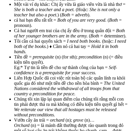
Một vài ví dụ khác: Chị ấy vừa là giáo viên vừa là nhà thơ =
She is both a teacher and a poet.
(Hoặc:
She is not only a
teacher but also a poet.
) (
Both
= adverb).
cả hai bạn đều rất tốt =
Both of you are very good.
(
Both
=
pronoun).
Cả hai người em trai của chị ấy đều ở trong quân đội =
Both
of her younger brothers are in the army.
(
Both
= determiner).
Tôi cần cả hai quyển sách =
I need both books.
(hoặc:
I need
both of the books.
) ♦ Cầm nó cả hai tay =
Hold it in both
hands.
Tiền đề =
prerequisite
(n) (for sth);
precondition
(n) (= điều
kiện tiên quyết).
Eg:* Tự tin là tiền đề cho sự thành công của bạn =
Self-
confidence is a prerequisite for your success.
Liên Hợp Quốc đã coi việc rút toàn bộ các quân lính ra khỏi
quốc gia đó như một tiền đề cho nền hòa bình =
The United
Nations considered the withdrawal of all troops from that
country a precondition for peace.
Chúng tôi xin lặp lại quan điểm của chúng tôi rằng mỗi con
tin phải được thả ra mà không có điều kiện tiên quyết gì hết =
We reiterate our view that all hostages must be released
without preconditions.
Vườn cây ăn trái =
orchard
(n);
grove
(n)…
Orchard
(n) = là mảnh đất thường được rào quanh trong đó
một số loại cây ăn trái không thuộc họ chanh, cam… được