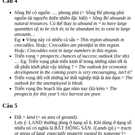
Câu 4
Sông Bé có nguồn …. phong phú (= Sông Bé phong phú
nguồn tài nguyên thiên nhiên đặc biệt) =
Sông Bé abounds in
natural resources.
Có thể thay
to abound in
=
to have large
quantities of
;
to be rich in
;
to be abundant in
;
to exist in large
amounts
…
Eg: ♦ Vùng này có nhiều cá sấu =
This region abounds in
crocodiles.
Hoặc:
Crocodiles are plentiful in this region.
Hoặc:
Crocodiles exist in large numbers in this region.
Triển vọng =
prospects
;
chances of success
;
outlook
(for sth)
… Eg: Triển vọng phát triển kinh tế trong những năm tới là
rất phấn khởi phải vậy không ? =
The outlook for economic
development in the coming years is very encouraging, isn’t it?
Triển vọng đối với những kẻ thất nghiệp thật là ảm đạm =
The
outlook for the unemployed is bleak.
Triển vọng thu hoạch lúa gạo năm nay (là) kém =
The
prospects for this year’s rice harvest are poor.
Câu 5
Đất =
land
(= an area of ground).
Lưu ý: LAND thường dùng ở dạng số ít. Khi dùng ở dạng số
nhiều nó có nghĩa là BẤT ĐỘNG SẢN. (
Lands
(pl.) =
tracts
or areas of land, especially property owned by someone
[=