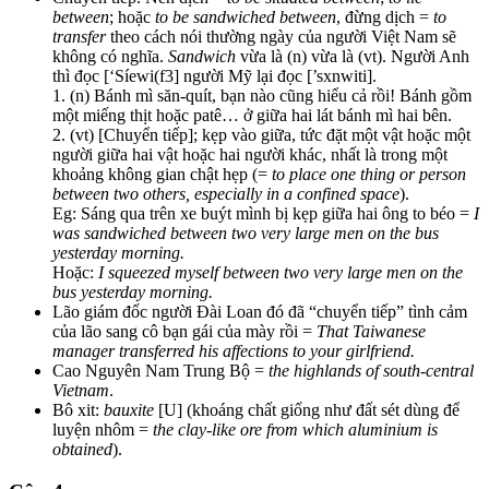
between
; hoặc
to be sandwiched between
, đừng dịch =
to
transfer
theo cách nói thường ngày của người Việt Nam sẽ
không có nghĩa.
Sandwich
vừa là (n) vừa là (vt). Người Anh
thì đọc [‘Síewi(f3] người Mỹ lại đọc [’sxnwiti].
1. (n) Bánh mì săn-quít, bạn nào cũng hiểu cả rồi! Bánh gồm
một miếng thịt hoặc patê… ở giữa hai lát bánh mì hai bên.
2. (vt) [Chuyển tiếp]; kẹp vào giữa, tức đặt một vật hoặc một
người giữa hai vật hoặc hai người khác, nhất là trong một
khoảng không gian chật hẹp (=
to place one thing or person
between two others, especially in a confined space
).
Eg: Sáng qua trên xe buýt mình bị kẹp giữa hai ông to béo =
I
was sandwiched between two very large men on the bus
yesterday morning.
Hoặc:
I squeezed myself between two very large men on the
bus yesterday morning.
Lão giám đốc người Đài Loan đó đã “chuyển tiếp” tình cảm
của lão sang cô bạn gái của mày rồi =
That Taiwanese
manager transferred his affections to your girlfriend.
Cao Nguyên Nam Trung Bộ =
the highlands of south-central
Vietnam
.
Bô xit:
bauxite
[U] (khoáng chất giống như đất sét dùng để
luyện nhôm =
the clay-like ore from which aluminium is
obtained
).