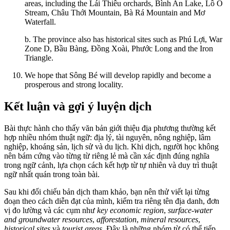
areas, including the Lái Thiêu orchards, Bình An Lake, Lồ Ô
Stream, Châu Thới Mountain, Bà Rá Mountain and Mơ
Waterfall.
b. The province also has historical sites such as Phú Lợi, War
Zone D, Bầu Bàng, Đồng Xoài, Phước Long and the Iron
Triangle.
We hope that Sông Bé will develop rapidly and become a
prosperous and strong locality.
Kết luận và gợi ý luyện dịch
Bài thực hành cho thấy văn bản giới thiệu địa phương thường kết
hợp nhiều nhóm thuật ngữ: địa lý, tài nguyên, nông nghiệp, lâm
nghiệp, khoáng sản, lịch sử và du lịch. Khi dịch, người học không
nên bám cứng vào từng từ riêng lẻ mà cần xác định đúng nghĩa
trong ngữ cảnh, lựa chọn cách kết hợp từ tự nhiên và duy trì thuật
ngữ nhất quán trong toàn bài.
Sau khi đối chiếu bản dịch tham khảo, bạn nên thử viết lại từng
đoạn theo cách diễn đạt của mình, kiểm tra riêng tên địa danh, đơn
vị đo lường và các cụm như
key economic region
,
surface-water
and groundwater resources
,
afforestation
,
mineral resources
,
historical sites
và
tourist areas
. Đây là những nhóm từ có thể tiếp