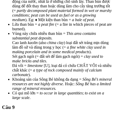
động của nước, nhất là ở những chỗ sình lầy. Than bùn được
dùng để đốt thay than hoặc dùng làm cho cây tăng trưởng tốt
(=
partly decomposed plant material formed in wet or marshy
conditions; peat can be used as fuel or as a growing
medium
). Eg: ♦ Một kiện than bùn =
a bale of peat
.
Lửa than bùn =
a peat fire
(= a fire in which pieces of peat are
burned).
Vùng này chứa nhiều than bùn =
This area contains
substantial peat deposits.
Cao lanh
kaolin
(also
china clay
) loại đất sét tráng mịn dùng
làm đồ sứ và dùng trong y học (=
a fine white clay used in
making porcelain and in some medical products
).
Sét gạch ngói (= đất sét để làm gạch ngói) =
clay used to
make bricks and tiles
.
Đá vôi =
limestone
[U], loại đá có chứa CHẤT VÔI và nhiều
chất khác (=
a type of rock composed mainly of calcium
carbonate
).
Khoáng sản của Sông Bé không đa dạng =
Sông Bé’s mineral
resources are not highly diverse.
Hoặc:
Sông Bé has a limited
range of mineral resources.
Có qui mô lớn =
to occur in large quantities
;
to exist on a
large scale
.
Câu 9