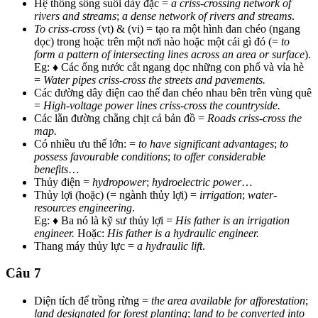
Hệ thống sông suối dày đặc =
a criss-crossing network of
rivers and streams
;
a dense network of rivers and streams
.
To criss-cross
(vt) & (vi) = tạo ra một hình đan chéo (ngang
dọc) trong hoặc trên một nơi nào hoặc một cái gì đó (=
to
form a pattern of intersecting lines across an area or surface
).
Eg: ♦ Các ống nước cắt ngang dọc những con phố và vỉa hè
=
Water pipes criss-cross the streets and pavements.
Các đường dây điện cao thế đan chéo nhau bên trên vùng quê
=
High-voltage power lines criss-cross the countryside.
Các lằn đường chằng chịt cả bản đồ =
Roads criss-cross the
map.
Có nhiều ưu thế lớn: =
to have significant advantages
;
to
possess favourable conditions
;
to offer considerable
benefits
…
Thủy điện =
hydropower
;
hydroelectric power
…
Thủy lợi (hoặc) (= ngành thủy lợi) =
irrigation
;
water-
resources engineering
.
Eg: ♦ Ba nó là kỹ sư thủy lợi =
His father is an irrigation
engineer.
Hoặc:
His father is a hydraulic engineer.
Thang máy thủy lực =
a hydraulic lift
.
Câu 7
Diện tích để trồng rừng =
the area available for afforestation
;
land designated for forest planting
;
land to be converted into