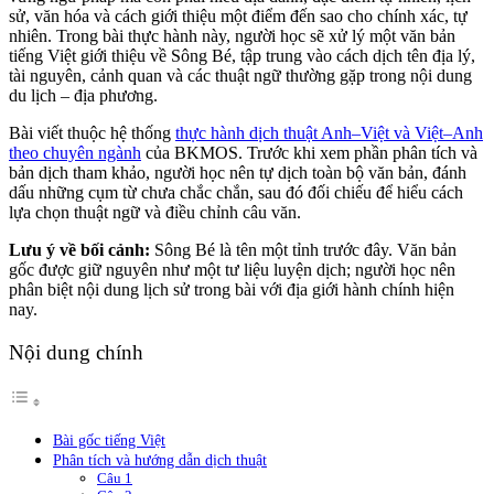
sử, văn hóa và cách giới thiệu một điểm đến sao cho chính xác, tự
nhiên. Trong bài thực hành này, người học sẽ xử lý một văn bản
tiếng Việt giới thiệu về Sông Bé, tập trung vào cách dịch tên địa lý,
tài nguyên, cảnh quan và các thuật ngữ thường gặp trong nội dung
du lịch – địa phương.
Bài viết thuộc hệ thống
thực hành dịch thuật Anh–Việt và Việt–Anh
theo chuyên ngành
của BKMOS. Trước khi xem phần phân tích và
bản dịch tham khảo, người học nên tự dịch toàn bộ văn bản, đánh
dấu những cụm từ chưa chắc chắn, sau đó đối chiếu để hiểu cách
lựa chọn thuật ngữ và điều chỉnh câu văn.
Lưu ý về bối cảnh:
Sông Bé là tên một tỉnh trước đây. Văn bản
gốc được giữ nguyên như một tư liệu luyện dịch; người học nên
phân biệt nội dung lịch sử trong bài với địa giới hành chính hiện
nay.
Nội dung chính
Bài gốc tiếng Việt
Phân tích và hướng dẫn dịch thuật
Câu 1