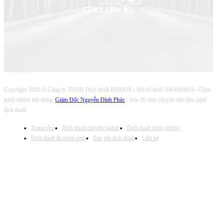
FOLLOW US
Copyright 2026 © Công ty TNHH Dịch thuật BKMOS - Mã số thuế: 0401809616 - Chịu
trách nhiệm nội dung:
Giám Đốc Nguyễn Đình Phúc
- hơn 20 năm chuyên tâm làm nghề
dịch thuật
Trang chủ
Dịch thuật chuyên ngành
Dịch thuật công chứng
Dịch thuật đa ngôn ngữ
Báo giá dịch thuật
Liên hệ