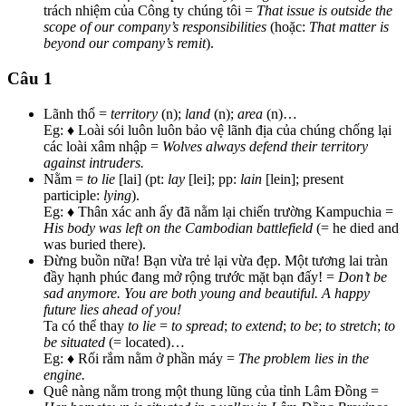
trách nhiệm của Công ty chúng tôi =
That issue is outside the
scope of our company’s responsibilities
(hoặc:
That matter is
beyond our company’s remit
).
Câu 1
Lãnh thổ =
territory
(n);
land
(n);
area
(n)…
Eg: ♦ Loài sói luôn luôn bảo vệ lãnh địa của chúng chống lại
các loài xâm nhập =
Wolves always defend their territory
against intruders.
Nằm =
to lie
[lai] (pt:
lay
[lei]; pp:
lain
[lein]; present
participle:
lying
).
Eg: ♦ Thân xác anh ấy đã nằm lại chiến trường Kampuchia =
His body was left on the Cambodian battlefield
(= he died and
was buried there).
Đừng buồn nữa! Bạn vừa trẻ lại vừa đẹp. Một tương lai tràn
đầy hạnh phúc đang mở rộng trước mặt bạn đấy! =
Don’t be
sad anymore. You are both young and beautiful. A happy
future lies ahead of you!
Ta có thể thay
to lie
=
to spread
;
to extend
;
to be
;
to stretch
;
to
be situated
(= located)…
Eg: ♦ Rối rắm nằm ở phần máy =
The problem lies in the
engine.
Quê nàng nằm trong một thung lũng của tỉnh Lâm Đồng =