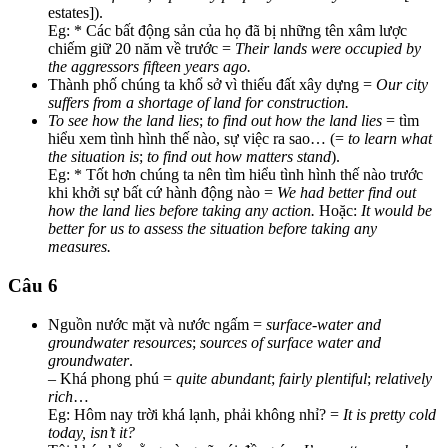
estates]).
Eg: * Các bất động sản của họ đã bị những tên xâm lược
chiếm giữ 20 năm về trước =
Their lands were occupied by
the aggressors fifteen years ago.
Thành phố chúng ta khổ sở vì thiếu đất xây dựng =
Our city
suffers from a shortage of land for construction.
To see how the land lies
;
to find out how the land lies
= tìm
hiểu xem tình hình thế nào, sự việc ra sao… (=
to learn what
the situation is
;
to find out how matters stand
).
Eg: * Tốt hơn chúng ta nên tìm hiểu tình hình thế nào trước
khi khởi sự bất cứ hành động nào =
We had better find out
how the land lies before taking any action.
Hoặc:
It would be
better for us to assess the situation before taking any
measures.
Câu 6
Nguồn nước mặt và nước ngấm =
surface-water and
groundwater resources
;
sources of surface water and
groundwater
.
– Khá phong phú =
quite abundant
;
fairly plentiful
;
relatively
rich
…
Eg: Hôm nay trời khá lạnh, phải không nhỉ? =
It is pretty cold
today, isn’t it?