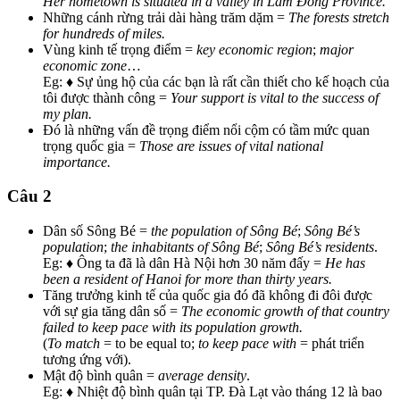
Her hometown is situated in a valley in Lâm Đồng Province.
Những cánh rừng trải dài hàng trăm dặm =
The forests stretch
for hundreds of miles.
Vùng kinh tế trọng điểm =
key economic region
;
major
economic zone
…
Eg: ♦ Sự ủng hộ của các bạn là rất cần thiết cho kế hoạch của
tôi được thành công =
Your support is vital to the success of
my plan.
Đó là những vấn đề trọng điểm nổi cộm có tầm mức quan
trọng quốc gia =
Those are issues of vital national
importance.
Câu 2
Dân số Sông Bé =
the population of Sông Bé
;
Sông Bé’s
population
;
the inhabitants of Sông Bé
;
Sông Bé’s residents
.
Eg: ♦ Ông ta đã là dân Hà Nội hơn 30 năm đấy =
He has
been a resident of Hanoi for more than thirty years.
Tăng trưởng kinh tế của quốc gia đó đã không đi đôi được
với sự gia tăng dân số =
The economic growth of that country
failed to keep pace with its population growth.
(
To match
= to be equal to;
to keep pace with
= phát triển
tương ứng với).
Mật độ bình quân =
average density
.
Eg: ♦ Nhiệt độ bình quân tại TP. Đà Lạt vào tháng 12 là bao