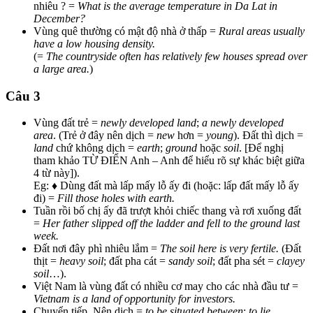
nhiêu ? =
What is the average temperature in Da Lat in
December?
Vùng quê thường có mật độ nhà ở thấp =
Rural areas usually
have a low housing density.
(=
The countryside often has relatively few houses spread over
a large area.
)
Câu 3
Vùng đất trẻ =
newly developed land
;
a newly developed
area
. (Trẻ ở đây nên dịch =
new
hơn =
young
). Đất thì dịch =
land
chứ không dịch =
earth
;
ground
hoặc
soil
. [Để nghị
tham khảo TỪ ĐIỂN Anh – Anh để hiểu rõ sự khác biệt giữa
4 từ này]).
Eg: ♦ Dùng đất mà lấp mấy lỗ ấy đi (hoặc: lấp đất mấy lỗ ấy
đi) =
Fill those holes with earth.
Tuần rồi bố chị ấy đã trượt khỏi chiếc thang và rơi xuống đất
=
Her father slipped off the ladder and fell to the ground last
week.
Đất nơi đây phì nhiêu lắm =
The soil here is very fertile.
(Đất
thịt =
heavy soil
; đất pha cát =
sandy soil
; đất pha sét =
clayey
soil
…).
Việt Nam là vùng đất có nhiều cơ may cho các nhà đầu tư =
Vietnam is a land of opportunity for investors.
Chuyển tiếp. Nên dịch =
to be situated between
;
to lie