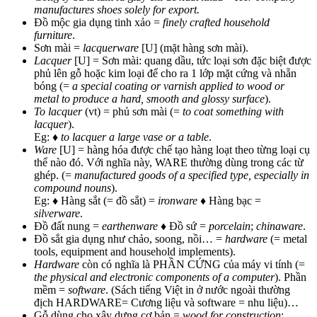
manufactures shoes solely for export.
Đồ mộc gia dụng tinh xảo =
finely crafted household
furniture
.
Sơn mài =
lacquerware
[U] (mặt hàng sơn mài).
Lacquer
[U] = Sơn mài: quang dầu, tức loại sơn đặc biệt được
phủ lên gỗ hoặc kim loại để cho ra 1 lớp mặt cứng và nhẵn
bóng (=
a special coating or varnish applied to wood or
metal to produce a hard, smooth and glossy surface
).
To lacquer
(vt) = phủ sơn mài (=
to coat something with
lacquer
).
Eg: ♦
to lacquer a large vase or a table
.
Ware
[U] = hàng hóa được chế tạo hàng loạt theo từng loại cụ
thể nào đó. Với nghĩa này, WARE thường dùng trong các từ
ghép. (=
manufactured goods of a specified type, especially in
compound nouns
).
Eg: ♦ Hàng sắt (= đồ sắt) =
ironware
♦ Hàng bạc =
silverware
.
Đồ đất nung =
earthenware
♦ Đồ sứ =
porcelain
;
chinaware
.
Đồ sắt gia dụng như chảo, soong, nồi… =
hardware
(= metal
tools, equipment and household implements).
Hardware
còn có nghĩa là PHẦN CỨNG của máy vi tính (=
the physical and electronic components of a computer
). Phần
mềm =
software
. (Sách tiếng Việt in ở nước ngoài thường
địch HARDWARE= Cương liệu và software = nhu liệu)…
Gỗ dùng cho xây dựng cơ bản =
wood for construction
;