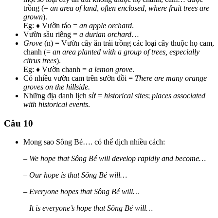
trồng (=
an area of land, often enclosed, where fruit trees are
grown
).
Eg: ♦ Vườn táo =
an apple orchard
.
Vườn sầu riêng =
a durian orchard
…
Grove
(n) = Vườn cây ăn trái trồng các loại cây thuộc họ cam,
chanh (=
an area planted with a group of trees, especially
citrus trees
).
Eg: ♦ Vườn chanh =
a lemon grove
.
Có nhiều vườn cam trên sườn đồi =
There are many orange
groves on the hillside.
Những địa danh lịch sử =
historical sites
;
places associated
with historical events
.
Câu 10
Mong sao Sông Bé…. có thể dịch nhiều cách:
–
We hope that Sông Bé will develop rapidly and become…
–
Our hope is that Sông Bé will…
–
Everyone hopes that Sông Bé will…
–
It is everyone’s hope that Sông Bé will…