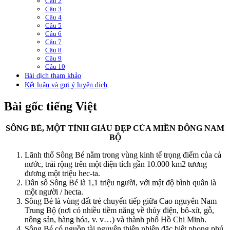
Câu 2
Câu 3
Câu 4
Câu 5
Câu 6
Câu 7
Câu 8
Câu 9
Câu 10
Bài dịch tham khảo
Kết luận và gợi ý luyện dịch
Bài gốc tiếng Việt
SÔNG BÉ, MỘT TỈNH GIÀU ĐẸP CỦA MIỀN ĐÔNG NAM
BỘ
Lãnh thổ Sông Bé nằm trong vùng kinh tế trọng điểm của cả
nước, trải rộng trên một diện tích gần 10.000 km2 tương
đương một triệu hec-ta.
Dân số Sông Bé là 1,1 triệu người, với mật độ bình quân là
một người / hecta.
Sông Bé là vùng đất trẻ chuyển tiếp giữa Cao nguyên Nam
Trung Bộ (nơi có nhiều tiềm năng về thủy điện, bô-xít, gỗ,
nông sản, hàng hóa, v. v…) và thành phố Hồ Chi Minh.
Sông Bé có nguồn tài nguyên thiên nhiên đặc biệt phong phú,