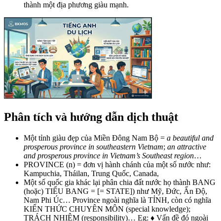
thành một địa phương giàu mạnh.
Phân tích và hướng dẫn dịch thuật
Một tỉnh giàu đẹp của Miền Đông Nam Bộ =
a beautiful and
prosperous province in southeastern Vietnam
;
an attractive
and prosperous province in Vietnam’s Southeast region
…
PROVINCE (n) = đơn vị hành chánh của một số nước như:
Kampuchia, Tháilan, Trung Quốc, Canada,
Một số quốc gia khác lại phân chia đất nước họ thành BANG
(hoặc) TIỂU BANG = [= STATE]) như Mỹ, Đức, Ấn Độ,
Nam Phi Úc… Province ngoài nghĩa là TỈNH, còn có nghĩa
KIẾN THỨC CHUYÊN MÔN (special knowledge);
TRÁCH NHIỆM (responsibility)… Eg: ♦ Vấn đề đó ngoài