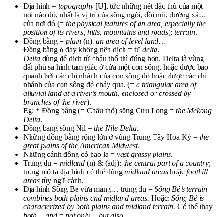
Địa hình =
topography
[U], tức những nét đặc thù của một
nơi nào đó, nhất là vị trí của sông ngòi, đồi núi, đường xá…
của nơi đó (=
the physical features of an area, especially the
position of its rivers, hills, mountains and roads
);
terrain
.
Đồng bằng =
plain
(n);
an area of level land
…
Đồng bằng ỏ đây không nên dịch = từ
delta
.
Delta
dùng để dịch từ châu thổ thì đúng hơn. Delta là vùng
đất phù sa hình tam giác ở cửa một con sông, hoặc được bao
quanh bởi các chi nhánh của con sông đó hoặc được các chi
nhánh của con sông đó chảy qua. (=
a triangular area of
alluvial land at a river’s mouth, enclosed or crossed by
branches of the river
).
Eg: * Đồng bằng (= Châu thổ) sông Cửu Long =
the Mekong
Delta
.
Đồng bang sông Nil =
the Nile Delta
.
Những đồng bằng rộng lớn ở vùng Trung Tây Hoa Kỳ =
the
great plains of the American Midwest
.
Những cánh đồng cỏ bao la =
vast grassy plains
.
Trung du =
midland
(n) & (adj):
the central part of a country
;
trong mô tả địa hình có thể dùng
midland areas
hoặc
foothill
areas
tùy ngữ cảnh.
Địa hình Sông Bé vừa mang… trung du =
Sông Bé’s terrain
combines both plains and midland areas.
Hoặc:
Sông Bé is
characterized by both plains and midland terrain.
Có thể thay
both… and
=
not only… but also
.