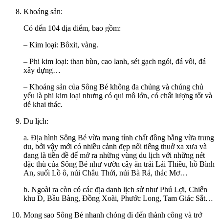
Khoáng sản:
Có đến 104 địa điểm, bao gồm:
– Kim loại: Bôxit, vàng.
– Phi kim loại: than bùn, cao lanh, sét gạch ngói, đá vôi, đá
xây dựng…
– Khoáng sản của Sông Bé không đa chủng và chúng chủ
yếu là phi kim loại nhưng có qui mô lớn, có chất lượng tốt và
dễ khai thác.
Du lịch:
a. Địa hình Sông Bé vừa mang tính chất đồng bằng vừa trung
du, bởi vậy mới có nhiều cảnh đẹp nổi tiếng thuở xa xưa và
đang là tiền đề để mở ra những vùng du lịch với những nét
đặc thù của Sông Bé như vườn cây ăn trái Lái Thiêu, hồ Bình
An, suối Lồ ô, núi Châu Thới, núi Bà Rá, thác Mơ…
b. Ngoài ra còn có các địa danh lịch sử như Phú Lợi, Chiến
khu D, Bầu Bàng, Đồng Xoài, Phước Long, Tam Giác Sắt…
Mong sao Sông Bé nhanh chóng đi đến thành công và trở