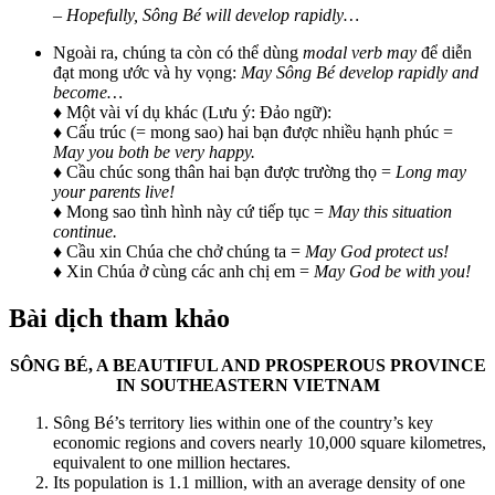
–
Hopefully, Sông Bé will develop rapidly…
Ngoài ra, chúng ta còn có thể dùng
modal verb may
để diễn
đạt mong ước và hy vọng:
May Sông Bé develop rapidly and
become…
♦ Một vài ví dụ khác (Lưu ý: Đảo ngữ):
♦ Cấu trúc (= mong sao) hai bạn được nhiều hạnh phúc =
May you both be very happy.
♦ Cầu chúc song thân hai bạn được trường thọ =
Long may
your parents live!
♦ Mong sao tình hình này cứ tiếp tục =
May this situation
continue.
♦ Cầu xin Chúa che chở chúng ta =
May God protect us!
♦ Xin Chúa ở cùng các anh chị em =
May God be with you!
Bài dịch tham khảo
SÔNG BÉ, A BEAUTIFUL AND PROSPEROUS PROVINCE
IN SOUTHEASTERN VIETNAM
Sông Bé’s territory lies within one of the country’s key
economic regions and covers nearly 10,000 square kilometres,
equivalent to one million hectares.
Its population is 1.1 million, with an average density of one